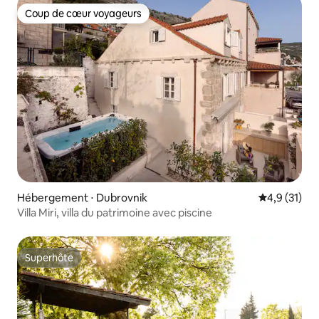
Coup de cœur voyageurs
Coup de cœur voyageurs
Hébergement ⋅ Dubrovnik
Évaluation m
4,9 (31)
Villa Miri, villa du patrimoine avec piscine
Superhôte
Superhôte