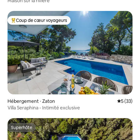
Maison sur la rivière
Coup de cœur voyageurs
Coups de cœur voyageurs les plus appréciés
Hébergement ⋅ Zaton
Évaluation
5 (33)
Villa Seraphina - Intimité exclusive
Superhôte
Superhôte