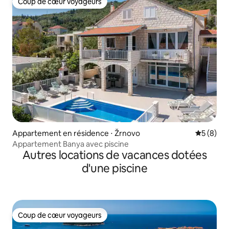
Coup de cœur voyageurs
Coup de cœur voyageurs
Appartement en résidence ⋅ Žrnovo
Évaluatio
5 (8)
Appartement Banya avec piscine
Autres locations de vacances dotées
d'une piscine
Coup de cœur voyageurs
Coup de cœur voyageurs