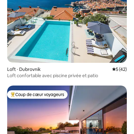
Loft ⋅ Dubrovnik
Évaluation
5 (42)
Loft confortable avec piscine privée et patio
Coup de cœur voyageurs
Coups de cœur voyageurs les plus appréciés