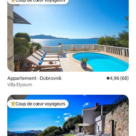
Coups de cœur voyageurs les plus appréciés
Appartement ⋅ Dubrovnik
Évaluation mo
4,96 (68)
Villa Elysium
Coup de cœur voyageurs
Coups de cœur voyageurs les plus appréciés