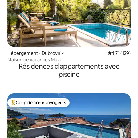
Hébergement ⋅ Dubrovnik
Évaluation moy
4,71 (129)
Maison de vacances Mala
Résidences d'appartements avec
piscine
Coup de cœur voyageurs
Coups de cœur voyageurs les plus appréciés