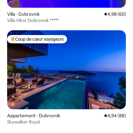
Villa ⋅ Dubrovnik
Évaluation mo
4,98 (60)
Villa Vikor Dubrovnik *****
Coup de cœur voyageurs
Coups de cœur voyageurs les plus appréciés
Appartement ⋅ Dubrovnik
Évaluation mo
4,94 (88)
Skywalker Royal