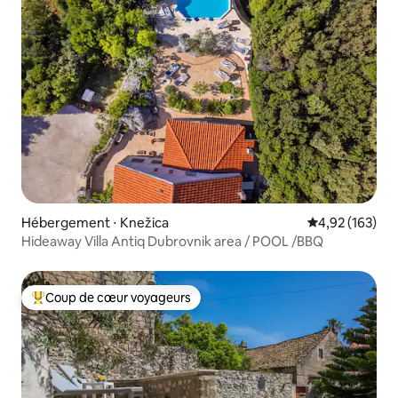
Hébergement ⋅ Knežica
Évaluation moy
4,92 (163)
Hideaway Villa Antiq Dubrovnik area / POOL /BBQ
Coup de cœur voyageurs
Coups de cœur voyageurs les plus appréciés