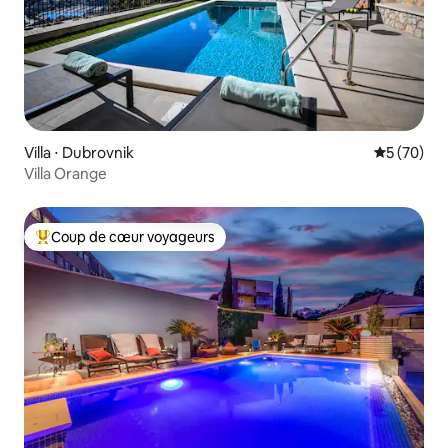
Villa ⋅ Dubrovnik
Évaluation
5 (70)
Villa Orange
Coup de cœur voyageurs
Coups de cœur voyageurs les plus appréciés