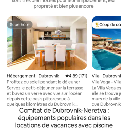
sont très bien notées pour leur emplacement, leur
propreté et bien plus encore.
Superhôte
Coup de cœur 
Superhôte
Coups de cœur vo
Hébergement ⋅ Dubrovnik
Évaluation moyenne sur la base 
4,89 (171)
Villa ⋅ Dubrovnik
Profitez du soleil pendant le déjeuner
Villa Vega - Villa 
piscine
Servez le petit-déjeuner sur la terrasse
La Villa Vega est 
et buvez un verre avec vue sur l'océan
elle se trouve just
depuis cette oasis pittoresque à
murs de la ville et
quelques kilomètres du Dubrovnik
que Dubrovnik a à o
Comitat de Dubrovnik-Neretva :
historique. Détendez-vous sur le canapé
s'intéresse à la viei
à côté du mur, ou rafraîchissez-vous
ses nombreux site
équipements populaires dans les
après une journée au soleil avec une
l'on souhaite se pré
locations de vacances avec piscine
baignade dans la piscine le soir. Après
Méditerranée et n