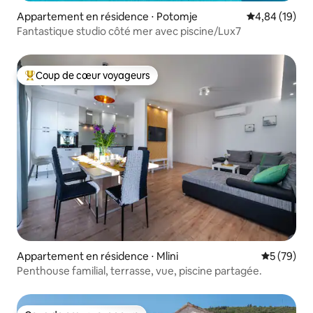
Appartement en résidence ⋅ Potomje
Évaluation mo
4,84 (19)
Fantastique studio côté mer avec piscine/Lux7
Coup de cœur voyageurs
Coups de cœur voyageurs les plus appréciés
Appartement en résidence ⋅ Mlini
Évaluation
5 (79)
Penthouse familial, terrasse, vue, piscine partagée.