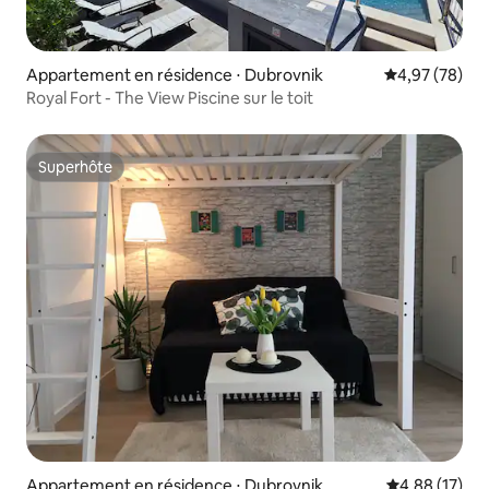
Appartement en résidence ⋅ Dubrovnik
Évaluation mo
4,97 (78)
Royal Fort - The View Piscine sur le toit
Superhôte
Superhôte
Appartement en résidence ⋅ Dubrovnik
Évaluation mo
4,88 (17)