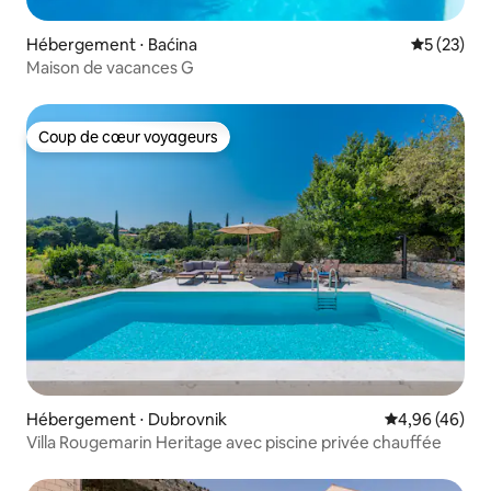
Hébergement ⋅ Baćina
Évaluation
5 (23)
Maison de vacances G
Coup de cœur voyageurs
Coup de cœur voyageurs
Hébergement ⋅ Dubrovnik
Évaluation mo
4,96 (46)
Villa Rougemarin Heritage avec piscine privée chauffée