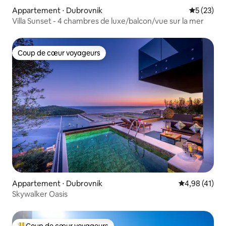
Appartement ⋅ Dubrovnik
Évaluation
5 (23)
Villa Sunset - 4 chambres de luxe/balcon/vue sur la mer
Coup de cœur voyageurs
Coup de cœur voyageurs
Appartement ⋅ Dubrovnik
Évaluation mo
4,98 (41)
Skywalker Oasis
Coup de cœur voyageurs