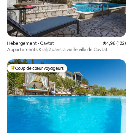
Hébergement ⋅ Cavtat
Évaluation moy
4,96 (122)
Appartements Kralj 2 dans la vieille ville de Cavtat
Coup de cœur voyageurs
Coups de cœur voyageurs les plus appréciés