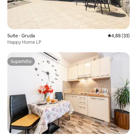
Suite ⋅ Gruda
Évaluation mo
4,88 (33)
Happy Home LP
Superhôte
Superhôte