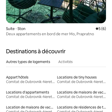
Suite ⋅ Ston
Évaluatio
5 (6)
Deux appartements en bord de mer Mo, Prapratno
Destinations à découvrir
Autres types de logements
Activités
Appart'hôtels
Locations de tiny houses
Comitat de Dubrovnik-Neretva
Comitat de Dubrovnik-Neretva
Locations d'appartements
Locations de maisons de vacances
Comitat de Dubrovnik-Neretva
Comitat de Dubrovnik-Neretva
Location de maisons de vacances
Locations de résidences de tourisme
Comitat de Dubrovnik-Neretva
Comitat de Dubrovnik-Neretva