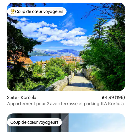
Coup de cœur voyageurs
Coups de cœur voyageurs les plus appréciés
Suite ⋅ Korčula
Évaluation moy
4,99 (196)
Appartement pour 2 avec terrasse et parking-KA Korčula
Coup de cœur voyageurs
Coup de cœur voyageurs