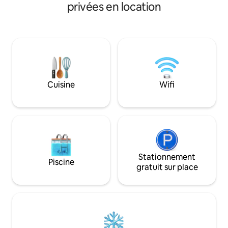
privées en location
en bus, ce ne sera pas un problème.
attenante/WC. Trè
Lumineux, moderne, avec Wi-Fi et
PRIVÉE (100 m ² ou
climatisation : idéal pour une escapade
réservée juste pou
romantique. Pas de parking ;
vue spectaculaire su
stationnement dans la rue réservé aux
ville, l'île de Lokr
résidents.
arrivant en voitur
inclus gratuiteme
privé.
Cuisine
Wifi
Stationnement
Piscine
gratuit sur place