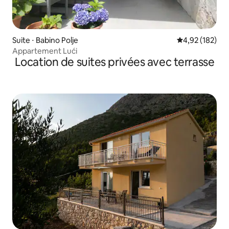
Suite ⋅ Babino Polje
Évaluation moy
4,92 (182)
Appartement Lući
Location de suites privées avec terrasse