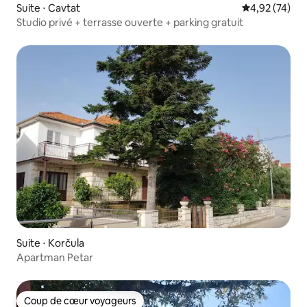
Suite ⋅ Cavtat
Évaluation mo
4,92 (74)
Studio privé + terrasse ouverte + parking gratuit
Suite ⋅ Korčula
Apartman Petar
Coup de cœur voyageurs
Coup de cœur voyageurs