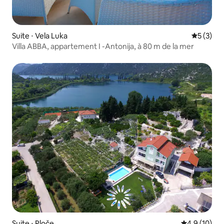
Suite ⋅ Vela Luka
Évaluatio
5 (3)
Villa ABBA, appartement I -Antonija, à 80 m de la mer
Suite ⋅ Ploče
Évaluation m
4,9 (10)