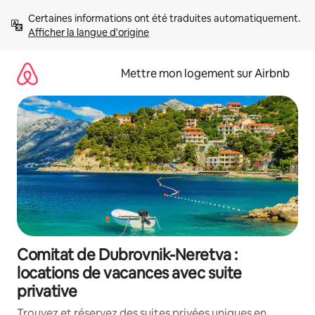
Aller
Certaines informations ont été traduites automatiquement. 
directement
Afficher la langue d'origine
au
contenu
Mettre mon logement sur Airbnb
Comitat de Dubrovnik-Neretva :
locations de vacances avec suite
privative
Trouvez et réservez des suites privées uniques en