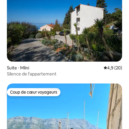
Suite ⋅ Mlini
Évaluation m
4,9 (20)
Silence de l'appartement
Coup de cœur voyageurs
Coup de cœur voyageurs