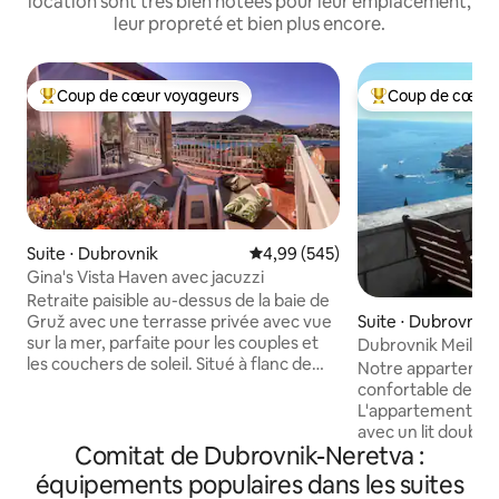
location sont très bien notées pour leur emplacement,
leur propreté et bien plus encore.
Coup de cœur voyageurs
Coup de cœur 
Coups de cœur voyageurs les plus appréciés
Coups de cœur vo
Suite ⋅ Dubrovnik
Évaluation moyenne sur la base 
4,99 (545)
Gina's Vista Haven avec jacuzzi
Retraite paisible au-dessus de la baie de
Suite ⋅ Dubrovnik
Gruž avec une terrasse privée avec vue
sur la mer, parfaite pour les couples et
Dubrovnik Meilleur
les couchers de soleil. Situé à flanc de
parking privé gratu
Notre appartement
colline, loin de la foule. La vieille ville est à
confortable de 25 m
5-8 min en Uber ou à 15 min en bus n° 3.
L'appartement di
Nous sommes près du sommet de la
avec un lit double 
colline, il y a donc beaucoup de marches,
Comitat de Dubrovnik-Neretva :
lits jumeaux l'un à 
ce qui fait partie du charme de
cuisine (2 plaques
équipements populaires dans les suites
Dubrovnik 😄. Si vous arrivez en taxi ou
à manger. Salle d