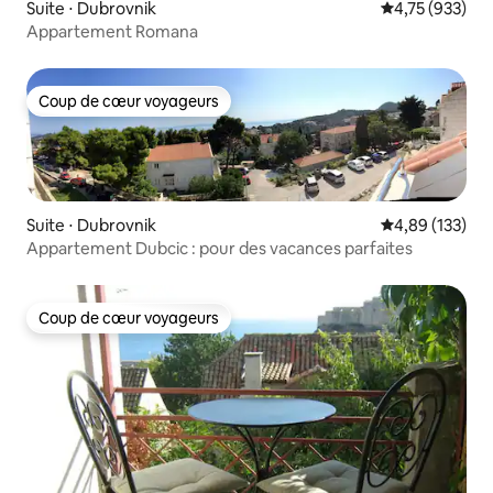
Suite ⋅ Dubrovnik
Évaluation moy
4,75 (933)
Appartement Romana
Coup de cœur voyageurs
Coup de cœur voyageurs
Suite ⋅ Dubrovnik
Évaluation moy
4,89 (133)
Appartement Dubcic : pour des vacances parfaites
Coup de cœur voyageurs
Coup de cœur voyageurs