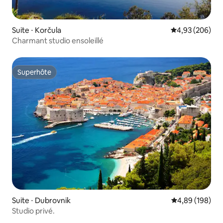
Suite ⋅ Korčula
Évaluation moy
4,93 (206)
Charmant studio ensoleillé
Superhôte
Superhôte
Suite ⋅ Dubrovnik
Évaluation moy
4,89 (198)
Studio privé.