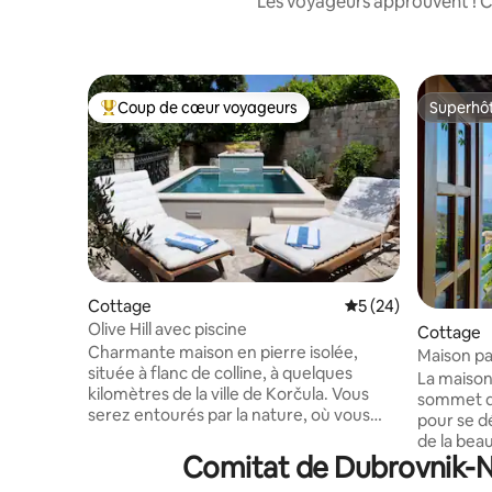
Les voyageurs approuvent ! C
Coup de cœur voyageurs
Superhô
Coups de cœur voyageurs les plus appréciés
Superhô
Cottage
Évaluation moyenne 
5 (24)
Olive Hill avec piscine
Cottage
Charmante maison en pierre isolée,
Maison pa
située à flanc de colline, à quelques
colline
La maison
kilomètres de la ville de Korčula. Vous
sommet de 
serez entourés par la nature, où vous
pour se d
pourrez vous détendre dans un jardin en
de la beau
terrasse parsemé d'oliviers et d'une
Comitat de Dubrovnik-Ne
les voyag
abondance d'arbres fruitiers et d'autres
lié à la na