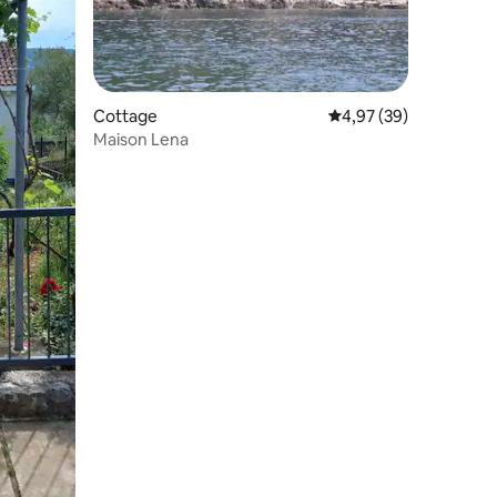
Cottage
Évaluation moyenne su
4,97 (39)
Maison Lena