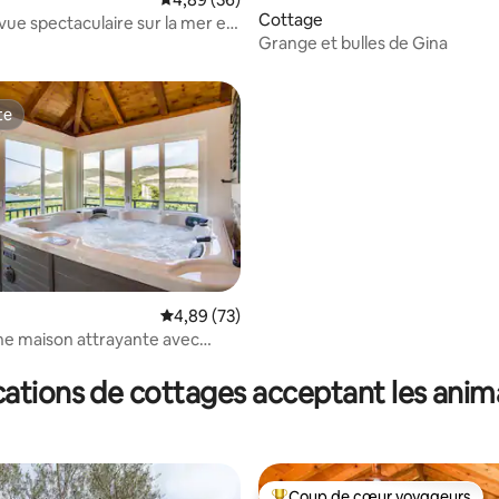
Cottage
la base de 509 commentaires : 4,94 sur 5
 vue spectaculaire sur la mer et
Grange et bulles de Gina
te
te
Évaluation moyenne sur la base de 73 commen
4,89 (73)
une maison attrayante avec
r la base de 38 commentaires : 4,76 sur 5
ations de cottages acceptant les ani
Coup de cœur voyageurs