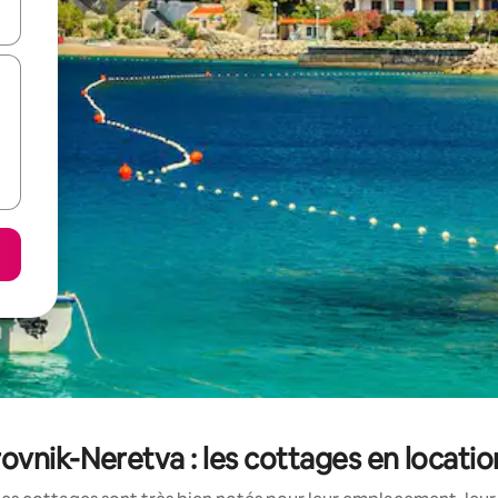
hes vers le haut et vers le bas pour les parcourir ou en appuyant et en fai
vnik-Neretva : les cottages en locatio