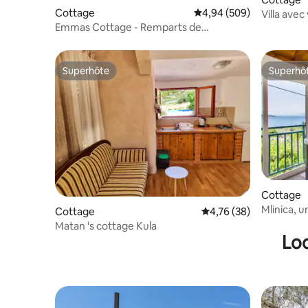
Cottage
Évaluation moyenne sur 
4,94 (509)
Villa avec
Emmas Cottage - Remparts de
piscine
Dubrovnik
Superhôte
Superhô
Superhôte
Superhô
Cottage
Mlinica, 
Cottage
Évaluation moyenne su
4,76 (38)
jacuzzi.
Matan 's cottage Kula
Loc