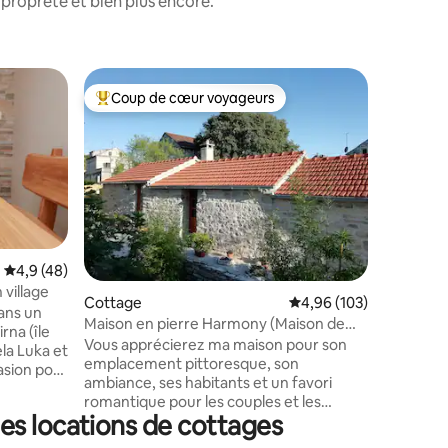
propreté et bien plus encore.
Cottage
Coup de cœur voyageurs
Coup de
Coups de cœur voyageurs les plus appréciés
Coup de
Haus am M
m de la p
Grande ma
Riviera d
familles 
10 personnes. La maison
de quatr
avec sall
climatisa
chaque c
Évaluation moyenne sur la base de 48 commentaires : 4,9 sur 5
4,9 (48)
espace privé. La cuisine 
 village
ntaires : 4,65 sur 5
Cottage
Évaluation moyenne sur
4,96 (103)
que la g
dans un
la belle v
Maison en pierre Harmony (Maison de
rna (île
retrouver. La plage est à seul
repos)
Vous apprécierez ma maison pour son
ela Luka et
50 mètre
emplacement pittoresque, son
asion pour
accessible à pied. D
ambiance, ses habitants et un favori
s évader
pour deux
romantique pour les couples et les
ituée à la
es locations de cottages
aventuriers en solo. Visitez la magnifique
5 minutes
île de Korcula et séjournez dans notre
ndroits