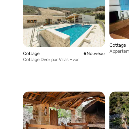
Cottage
Apparteme
Cottage
Nouvel hébergement
Nouveau
avec vue 
Cottage Dvor par Villas Hvar