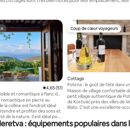
es cottages sont très bien notés pour leur emplacement, leur 
te
Coup de cœur voyageurs
te
Coup de cœur voyageurs
Cottage
sur la base de 24 commentaires : 5 sur 5
Potirna : le goût de l'été dans un
Évaluation moyenne sur la base de 51 comme
4,65 (51)
Maison de village confortable 
isible et romantique à flanc de
petit village authentique de Poti
 romantique en pierre au
de Korčula) près des villes de V
la colline est l'endroit idéal
Blato. C'est une excellente occ
étendre et profiter des sons et
vous de trouver la paix, de vou
té de la nature. Il est idéal pour
et de vous ressourcer. Elle est s
retva : équipements populaires dans l
eurs qui aiment tout ce qui est
campagne, mais il ne faut que 
ture, à la simplicité, à l'intimité et
en voiture pour atteindre des e