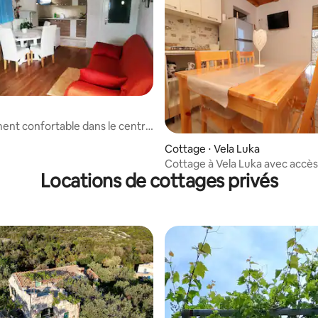
nt confortable dans le centre
sur la mer
Cottage ⋅ Vela Luka
Cottage à Vela Luka avec accès
Locations de cottages privés
pour 4