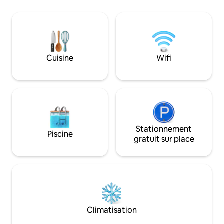
Avec plus de 250 jours de soleil par an et
vélos de randonné
un cadre magnifique sur la mer
pour quatre perso
Adriatique, Dubrovnik est une
un kayak pour deu
destination de choix pour tous ceux qui
parasol, des chais
aiment regarder le soleil se coucher sous
hamacs, une douc
l'horizon au milieu d'un jeu méditatif
Cuisine
Wifi
d'oranges et de magentas.
Stationnement
Piscine
gratuit sur place
Climatisation