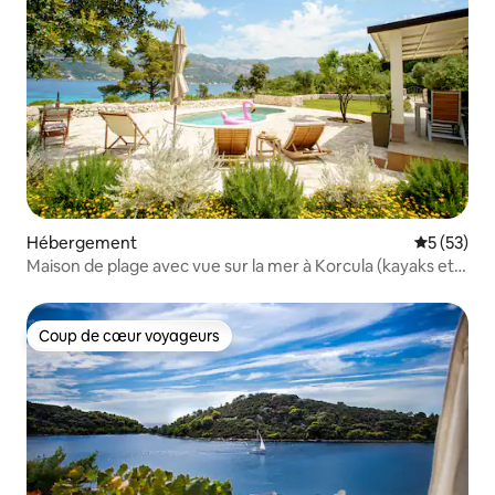
Hébergement
Évaluation
5 (53)
Maison de plage avec vue sur la mer à Korcula (kayaks et
vélos GRATUITS)
Coup de cœur voyageurs
Coup de cœur voyageurs