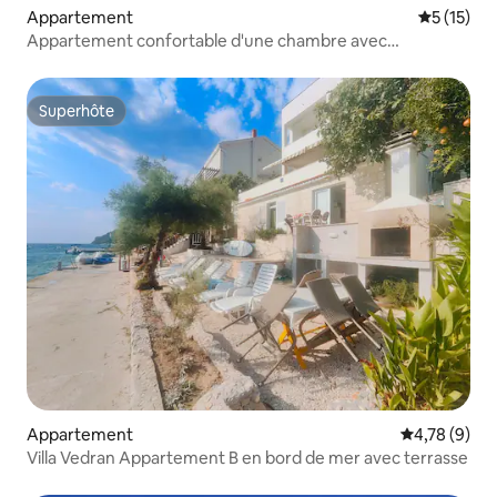
Appartement
Évaluation
5 (15)
Appartement confortable d'une chambre avec
stationnement gratuit sur place
Superhôte
Superhôte
Appartement
Évaluation m
4,78 (9)
Villa Vedran Appartement B en bord de mer avec terrasse