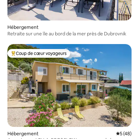
Hébergement
Retraite sur une île au bord de la mer près de Dubrovnik
Coup de cœur voyageurs
Coups de cœur voyageurs les plus appréciés
Hébergement
Évaluation
5 (48)