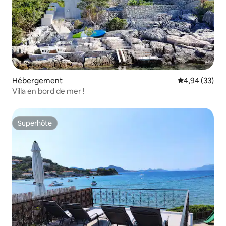
Hébergement
Évaluation mo
4,94 (33)
Villa en bord de mer !
Superhôte
Superhôte