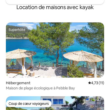
Location de maisons avec kayak
Superhôte
Superhôte
Hébergement
Évaluation m
4,73 (11)
Maison de plage écologique à Pebble Bay
Coup de cœur voyageurs
Coup de cœur voyageurs