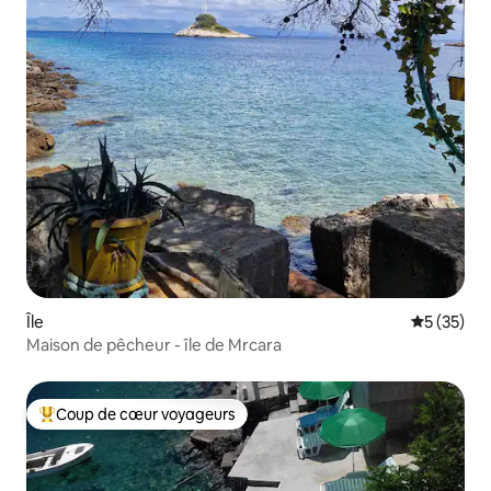
Île
Évaluation
5 (35)
Maison de pêcheur - île de Mrcara
Coup de cœur voyageurs
Coups de cœur voyageurs les plus appréciés