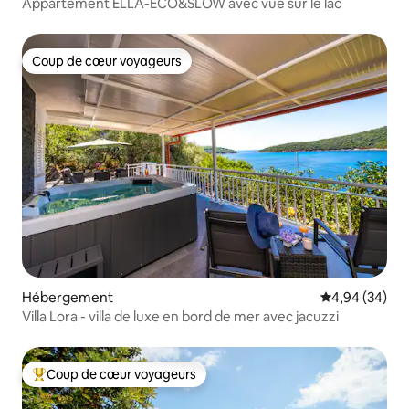
Appartement ELLA-ECO&SLOW avec vue sur le lac
Coup de cœur voyageurs
Coup de cœur voyageurs
Hébergement
Évaluation mo
4,94 (34)
Villa Lora - villa de luxe en bord de mer avec jacuzzi
Coup de cœur voyageurs
Coups de cœur voyageurs les plus appréciés