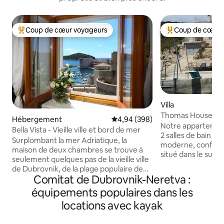
Coup de cœur voyageurs
Coup de cœur 
Coups de cœur voyageurs les plus appréciés
Coups de cœur vo
Villa
Thomas House Karb
Hébergement
Évaluation moyenne sur la base 
4,94 (398)
bateau, paddle, vé
Notre appartemen
Bella Vista - Vieille ville et bord de mer
2 salles de bain r
Surplombant la mer Adriatique, la
moderne, conforta
maison de deux chambres se trouve à
situé dans le sud/o
seulement quelques pas de la vieille ville
Korčula, à 9 km d
de Dubrovnik, de la plage populaire de
grande baie de 
Comitat de Dubrovnik-Neretva :
Banje, du téléphérique, des boutiques et
un environnement 
des restaurants offrant une vue
équipements populaires dans les
cristalline. Profite
imprenable sur les murs de la ville, les
alimentation saine
locations avec kayak
fortifications, le pont de pierre, le vieux
tuba, de la pêche, 
port, le front de mer et l'île de Lokrum.
PROFITEZ GRATUI