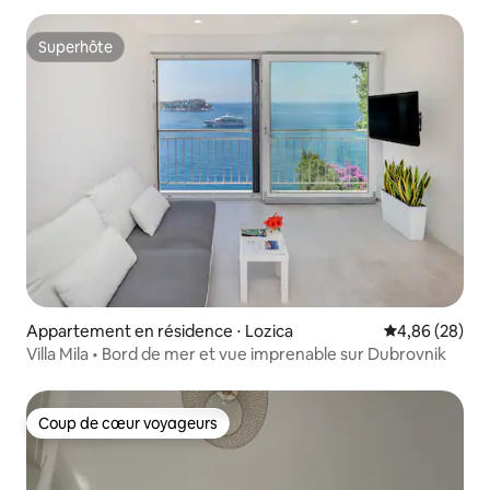
Superhôte
Superhôte
Appartement en résidence ⋅ Lozica
Évaluation mo
4,86 (28)
Villa Mila • Bord de mer et vue imprenable sur Dubrovnik
Coup de cœur voyageurs
Coup de cœur voyageurs