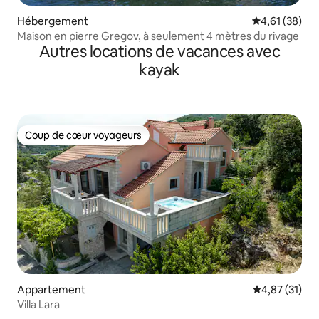
Hébergement
Évaluation mo
4,61 (38)
Maison en pierre Gregov, à seulement 4 mètres du rivage
Autres locations de vacances avec
kayak
Coup de cœur voyageurs
Coup de cœur voyageurs
Appartement
Évaluation mo
4,87 (31)
Villa Lara