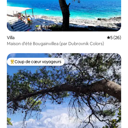
Villa
Évaluation
5 (26)
Maison d'été Bougainvillea (par Dubrovnik Colors)
Coup de cœur voyageurs
Coups de cœur voyageurs les plus appréciés