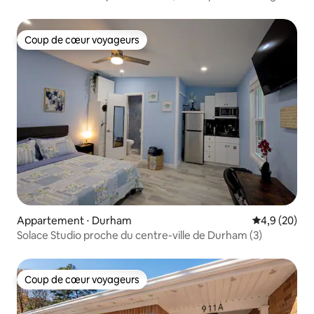
Coup de cœur voyageurs
Coup de cœur voyageurs
Appartement ⋅ Durham
Évaluation m
4,9 (20)
Solace Studio proche du centre-ville de Durham (3)
Coup de cœur voyageurs
Coup de cœur voyageurs