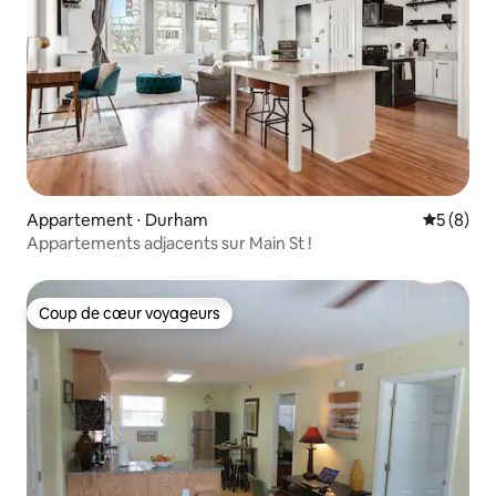
Appartement ⋅ Durham
Évaluatio
5 (8)
Appartements adjacents sur Main St !
Coup de cœur voyageurs
Coup de cœur voyageurs