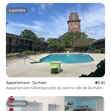
Superhôte
Superhôte
Appartement ⋅ Durham
Évaluatio
5 (4)
Appartement historique près du centre-ville de Durham
et de Duke avec piscine*DISPONIBLE*
Superhôte
Superhôte