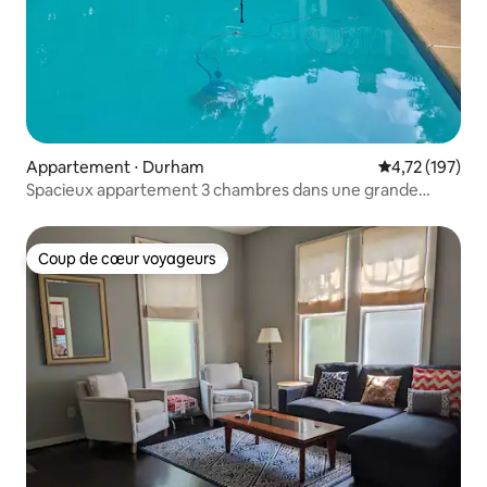
Appartement ⋅ Durham
Évaluation moy
4,72 (197)
Spacieux appartement 3 chambres dans une grande
maison ancienne, au centre-ville
Coup de cœur voyageurs
Coup de cœur voyageurs