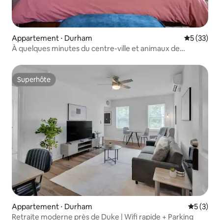
Appartement ⋅ Durham
Évaluation
5 (33)
À quelques minutes du centre-ville et animaux de
compagnie acceptés ! 2 chambres/2 salles de bain
Superhôte
Superhôte
Appartement ⋅ Durham
Évaluatio
5 (3)
Retraite moderne près de Duke | Wifi rapide + Parking