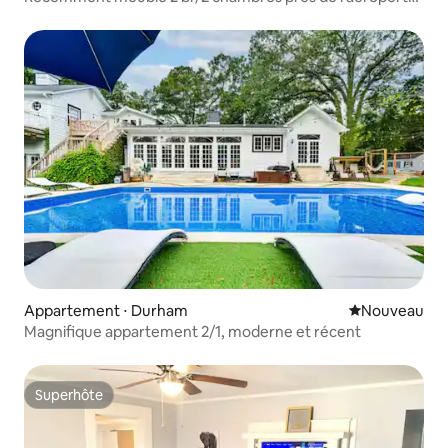
RTP et RDU
Appartement ⋅ Durham
Nouvel hébe
Nouveau
Magnifique appartement 2/1, moderne et récent
Superhôte
Superhôte