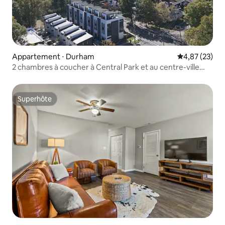
Appartement ⋅ Durham
Évaluation mo
4,87 (23)
2 chambres à coucher à Central Park et au centre-ville
avec parking
Superhôte
Superhôte