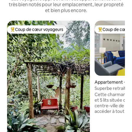
très bien notés pour leur emplacement, leur propreté
et bien plus encore.
Coup de cœur voyageurs
Coup de cœur 
Coups de cœur voyageurs les plus appréciés
Coups de cœur vo
Appartement ⋅ D
Superbe retraite a
Durham pour 8 pe
Cette charmante 
et 5 lits située da
centre-ville de Du
accéder à tout ce 
Durham. Une semain
Que ce soit pour 
week-end ou un sé