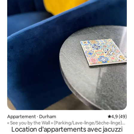
Appartement ⋅ Durham
Évaluation m
4,9 (49)
« See you by the Wall » (Parking/Lave-linge/Sèche-linge)
Location d'appartements avec jacuzzi
Duke