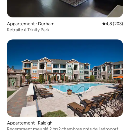
Appartement ⋅ Durham
Évaluation mo
4,8 (203)
Retraite à Trinity Park
Appartement ⋅ Raleigh
Récemment meublé 2 br/2 chambres près de l'aéroport