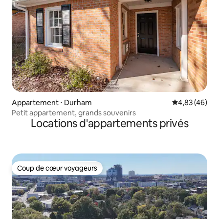
Appartement ⋅ Durham
Évaluation mo
4,83 (46)
Petit appartement, grands souvenirs
Locations d'appartements privés
Coup de cœur voyageurs
Coup de cœur voyageurs