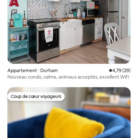
Appartement ⋅ Durham
Évaluation mo
4,79 (29)
Nouveau condo, calme, animaux acceptés, excellent WiFi
Coup de cœur voyageurs
Coup de cœur voyageurs