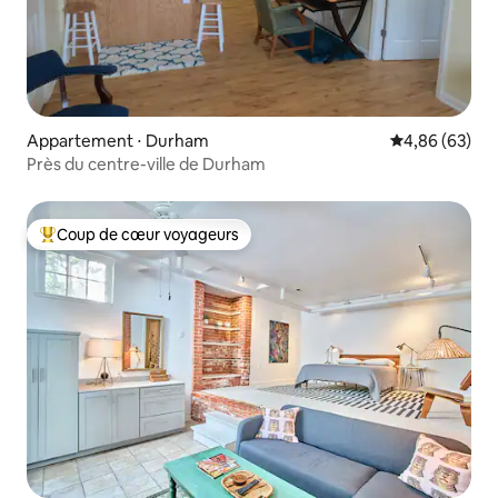
Appartement ⋅ Durham
Évaluation mo
4,86 (63)
Près du centre-ville de Durham
Coup de cœur voyageurs
Coups de cœur voyageurs les plus appréciés