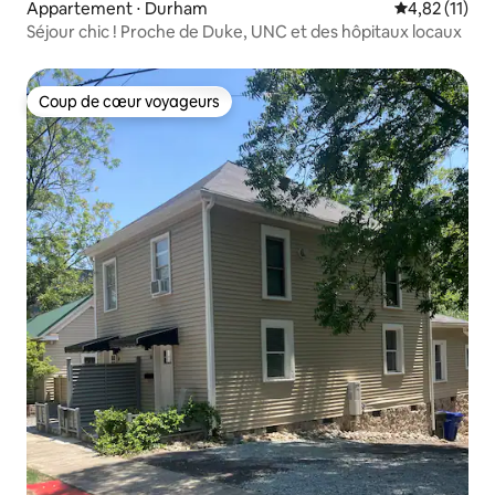
Appartement ⋅ Durham
Évaluation mo
4,82 (11)
Séjour chic ! Proche de Duke, UNC et des hôpitaux locaux
Coup de cœur voyageurs
Coup de cœur voyageurs