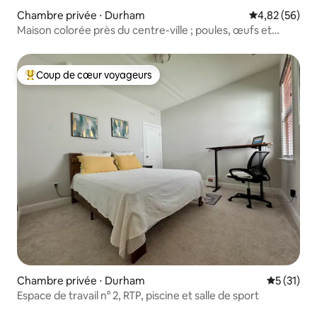
Chambre privée ⋅ Durham
Évaluation mo
4,82 (56)
Maison colorée près du centre-ville ; poules, œufs et
chats
Coup de cœur voyageurs
Coups de cœur voyageurs les plus appréciés
Chambre privée ⋅ Durham
Évaluation
5 (31)
Espace de travail n° 2, RTP, piscine et salle de sport