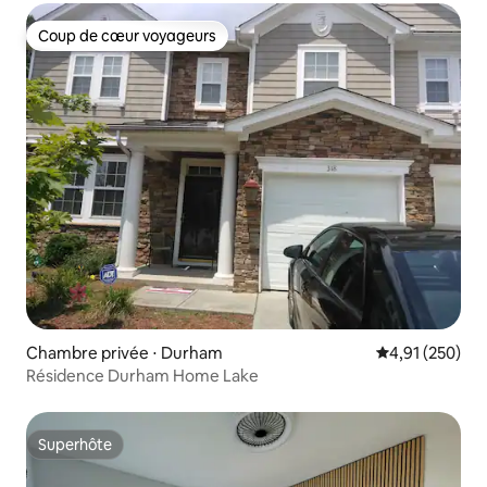
Coup de cœur voyageurs
Coup de cœur voyageurs
Chambre privée ⋅ Durham
Évaluation moy
4,91 (250)
Résidence Durham Home Lake
Superhôte
Superhôte