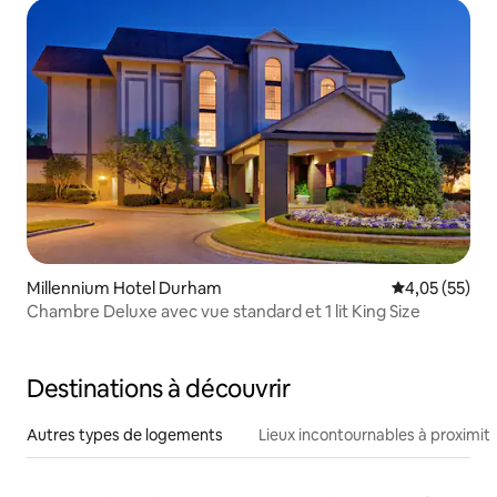
Millennium Hotel Durham
Évaluation mo
4,05 (55)
Chambre Deluxe avec vue standard et 1 lit King Size
Destinations à découvrir
Autres types de logements
Lieux incontournables à proximit