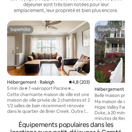
déjeuner sont très bien notées pour leur
emplacement, leur propreté et bien plus encore.
Superhôte
Superhôte
Superhôte
Superhôte
Hébergement ⋅ Raleigh
Évaluation moyenne sur la base
4,8 (203)
5 min de✬ l'→aéroport Piscine✬
Hébergement ⋅ D
Idéalement situé✬ WIFI
Cette charmante maison de ville est une
Belle maison près
maison de ville privée de 2 chambres et 2
Ma maison de deux
1/2 salles de bain récemment rénovée
Hope Valley Farms,
dans le quartier de Brier Creek. Outre les
Duke, à 20 minutes 
chambres et les salles de bains, l'espace
minutes de Researc
comprend un salon, une cuisine
Équipements populaires dans les
dans un quartier résid
entièrement équipée et un coin
très proche des 