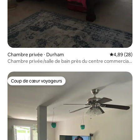
Chambre privée ⋅ Durham
Évaluation mo
4,89 (28)
Chambre privée/salle de bain près du centre commercial
SouthPoint
Coup de cœur voyageurs
Coup de cœur voyageurs