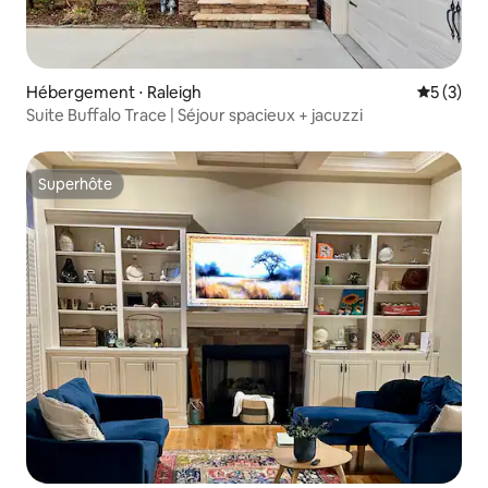
Hébergement ⋅ Raleigh
Évaluatio
5 (3)
Suite Buffalo Trace | Séjour spacieux + jacuzzi
Superhôte
Superhôte