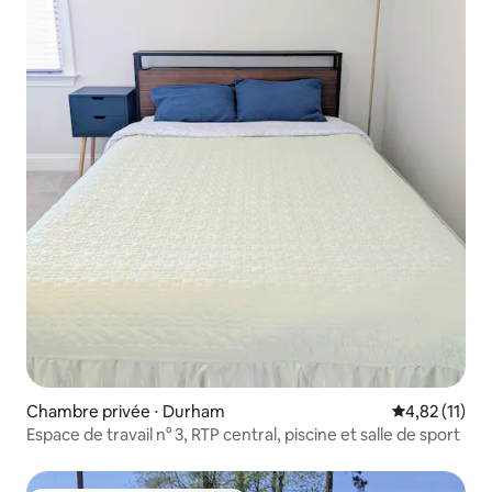
Chambre privée ⋅ Durham
Évaluation mo
4,82 (11)
Espace de travail n° 3, RTP central, piscine et salle de sport