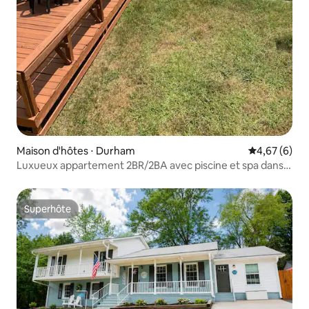
Maison d'hôtes ⋅ Durham
Évaluation m
4,67 (6)
Luxueux appartement 2BR/2BA avec piscine et spa dans
la cour arrière partagée
Superhôte
Superhôte