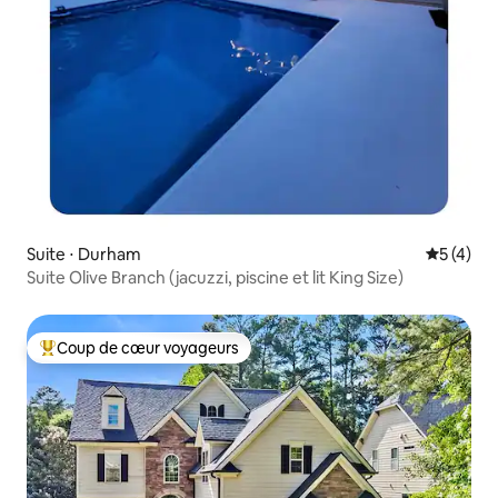
Suite ⋅ Durham
Évaluatio
5 (4)
Suite Olive Branch (jacuzzi, piscine et lit King Size)
Coup de cœur voyageurs
Coups de cœur voyageurs les plus appréciés