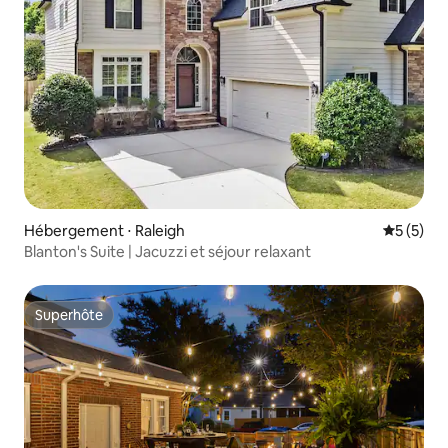
Hébergement ⋅ Raleigh
Évaluatio
5 (5)
Blanton's Suite | Jacuzzi et séjour relaxant
Superhôte
Superhôte