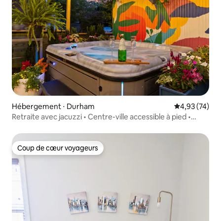
Hébergement ⋅ Durham
Évaluation mo
4,93 (74)
Retraite avec jacuzzi • Centre-ville accessible à pied •
Maison historique
Coup de cœur voyageurs
Coup de cœur voyageurs