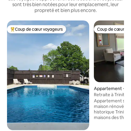
sont très bien notées pour leur emplacement, leur
propreté et bien plus encore.
Coup de cœur voyageurs
Coup de cœur vo
Coups de cœur voyageurs les plus appréciés
Coup de cœur vo
Appartement ⋅ D
Retraite à Trinity 
Appartement spac
maison rénovée de
historique Trinity * À quelques pâtés de
maisons des théât
du campus de Duke
* Grandes chambre