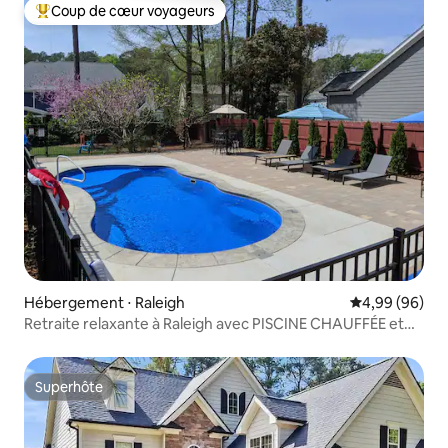
Coup de cœur voyageurs
Coups de cœur voyageurs les plus appréciés
Hébergement ⋅ Raleigh
Évaluation mo
4,99 (96)
Retraite relaxante à Raleigh avec PISCINE CHAUFFÉE et
jacuzzi
Superhôte
Superhôte