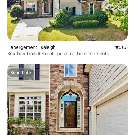
Hébergement ⋅ Raleigh
Évaluatio
5 (6)
Bourbon Trails Retreat : jacuzzi et bons moments
Superhôte
Superhôte