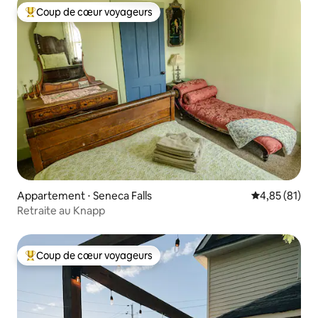
Coup de cœur voyageurs
Coups de cœur voyageurs les plus appréciés
Appartement ⋅ Seneca Falls
Évaluation mo
4,85 (81)
Retraite au Knapp
Coup de cœur voyageurs
Coups de cœur voyageurs les plus appréciés