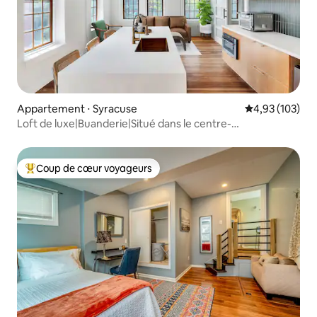
Appartement ⋅ Syracuse
Évaluation moy
4,93 (103)
Loft de luxe|Buanderie|Situé dans le centre-
ville|Télétravail|Pour 4 personnes
Coup de cœur voyageurs
Coups de cœur voyageurs les plus appréciés