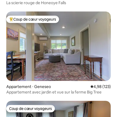
La scierie rouge de Honeoye Falls
Coup de cœur voyageurs
Coups de cœur voyageurs les plus appréciés
Appartement ⋅ Geneseo
Évaluation moy
4,98 (123)
Appartement avec jardin et vue sur la ferme Big Tree
Coup de cœur voyageurs
Coup de cœur voyageurs