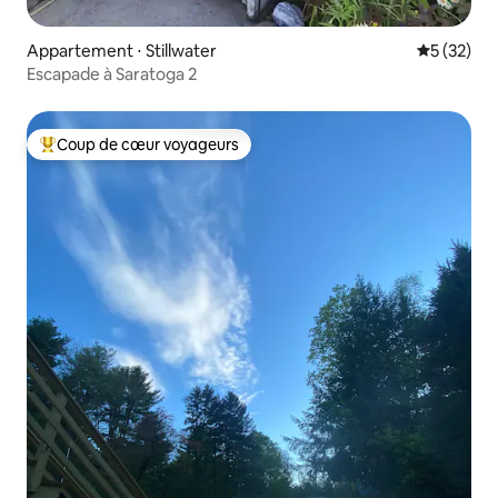
Appartement ⋅ Stillwater
Évaluation
5 (32)
Escapade à Saratoga 2
Coup de cœur voyageurs
Coups de cœur voyageurs les plus appréciés