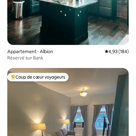
Appartement ⋅ Albion
Évaluation moy
4,93 (184)
Réservé sur Bank
Coup de cœur voyageurs
Coups de cœur voyageurs les plus appréciés