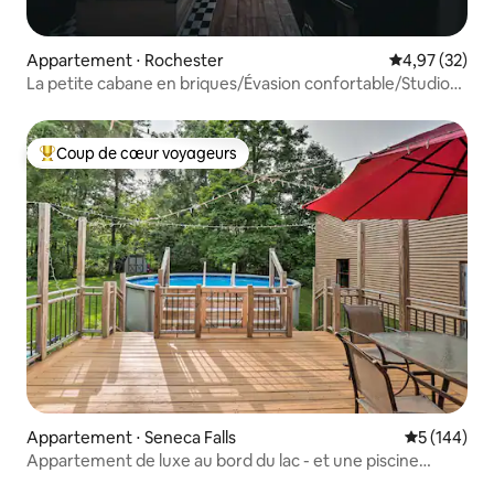
Appartement ⋅ Rochester
Évaluation mo
4,97 (32)
La petite cabane en briques/Évasion confortable/Studio
en briques
Coup de cœur voyageurs
Coups de cœur voyageurs les plus appréciés
Appartement ⋅ Seneca Falls
Évaluation 
5 (144)
Appartement de luxe au bord du lac - et une piscine
privée !