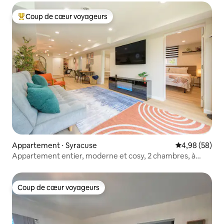
Coup de cœur voyageurs
Coups de cœur voyageurs les plus appréciés
Appartement ⋅ Syracuse
Évaluation mo
4,98 (58)
Appartement entier, moderne et cosy, 2 chambres, à
quelques minutes du quartier historique de La Moyenne
Coup de cœur voyageurs
Coup de cœur voyageurs