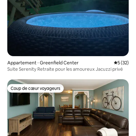
Appartement ⋅ Greenfield Center
Évaluation
5 (32)
Suite Serenity Retraite pour les amoureux Jacuzzi privé
Coup de cœur voyageurs
Coup de cœur voyageurs