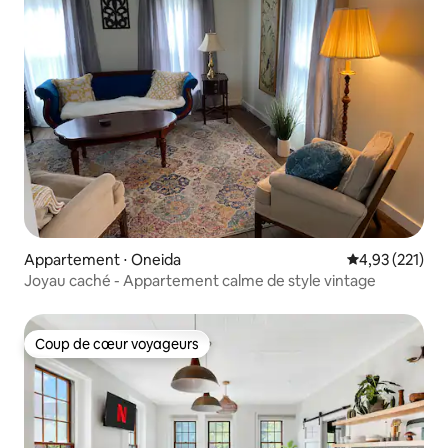
Appartement ⋅ Oneida
Évaluation moy
4,93 (221)
Joyau caché - Appartement calme de style vintage
Coup de cœur voyageurs
Coup de cœur voyageurs