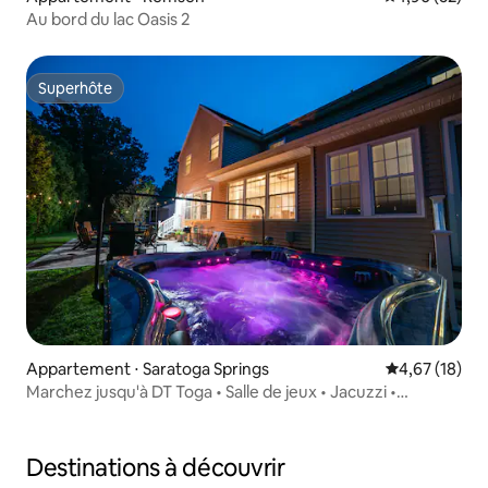
Au bord du lac Oasis 2
Superhôte
Superhôte
Appartement ⋅ Saratoga Springs
Évaluation mo
4,67 (18)
Marchez jusqu'à DT Toga • Salle de jeux • Jacuzzi •
Chargeur EV
Destinations à découvrir