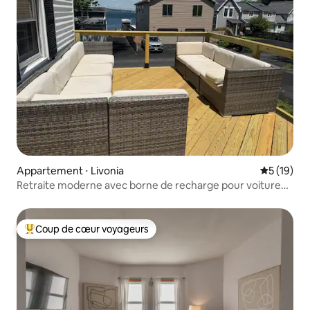
Appartement ⋅ Livonia
Évaluation
5 (19)
Retraite moderne avec borne de recharge pour voiture
électrique en face du lac Conesus
Coup de cœur voyageurs
Coups de cœur voyageurs les plus appréciés