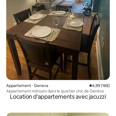
Appartement ⋅ Geneva
Évaluation moy
4,99 (168)
Appartement mitoyen dans le quartier chic de Genève
Location d'appartements avec jacuzzi