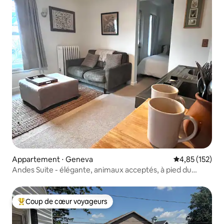
Appartement ⋅ Geneva
Évaluation moy
4,85 (152)
Andes Suite - élégante, animaux acceptés, à pied du
centre-ville
Coup de cœur voyageurs
Coups de cœur voyageurs les plus appréciés