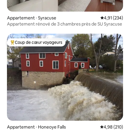
Appartement ⋅ Syracuse
Évaluation moy
4,91 (234)
Appartement rénové de 3 chambres près de SU Syracuse
Coup de cœur voyageurs
Coups de cœur voyageurs les plus appréciés
Appartement ⋅ Honeoye Falls
Évaluation moy
4,98 (210)