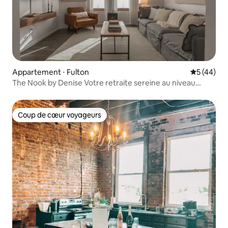
Appartement ⋅ Fulton
Évaluation
5 (44)
The Nook by Denise Votre retraite sereine au niveau
supérieur
Coup de cœur voyageurs
Coup de cœur voyageurs