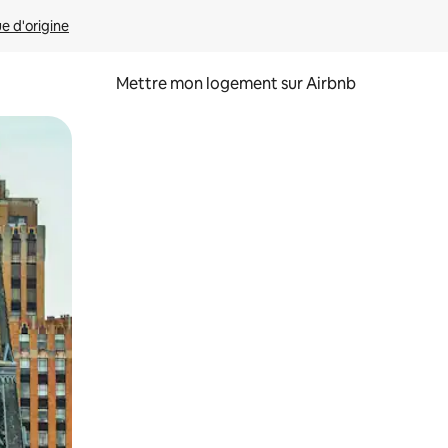
ue d'origine
Mettre mon logement sur Airbnb
sant glisser.