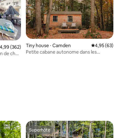
taires : 4,99 sur 5
Tiny house ⋅ Camden
Évaluation moyenne su
4,95 (63)
valuation moyenne sur la base de 362 commentaires : 4,99 sur 5
4,99 (362)
Petite cabane autonome dans les
in de chez
Adirondacks
Superhôte
Superhôte