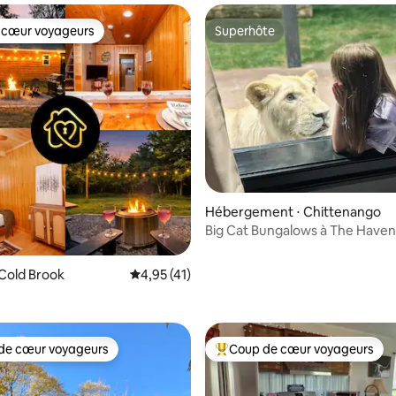
 cœur voyageurs
Superhôte
 cœur voyageurs
Superhôte
 la base de 45 commentaires : 4,96 sur 5
Hébergement ⋅ Chittenango
Big Cat Bungalows à The Haven 
Cold Brook
Évaluation moyenne sur la base de 41 comme
4,95 (41)
ique/pêche/brasero/barbecue
de cœur voyageurs
Coup de cœur voyageurs
 cœur voyageurs les plus appréciés
Coups de cœur voyageurs les p