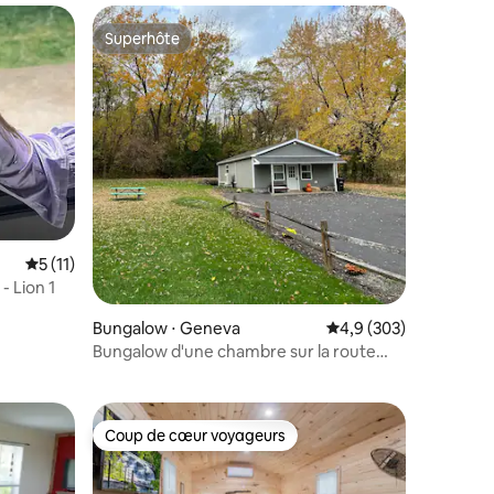
Superhôte
Superhôte
Évaluation moyenne sur la base de 11 commentaires : 5 sur 5
5 (11)
- Lion 1
Bungalow ⋅ Geneva
Évaluation moyenne su
4,9 (303)
ntaires : 4,95 sur 5
Bungalow d'une chambre sur la route
des vins de Seneca Lake
Coup de cœur voyageurs
lus appréciés
Coup de cœur voyageurs