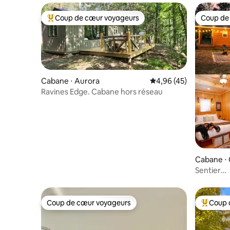
Coup de cœur voyageurs
Coup de
Coups de cœur voyageurs les plus appréciés
Coup de
Cabane ⋅ Aurora
Évaluation moyenne sur
4,96 (45)
Ravines Edge. Cabane hors réseau
Cabane ⋅ 
Sentier
privé/cr
Coup de cœur voyageurs
Coup 
Coup de cœur voyageurs
Coups de