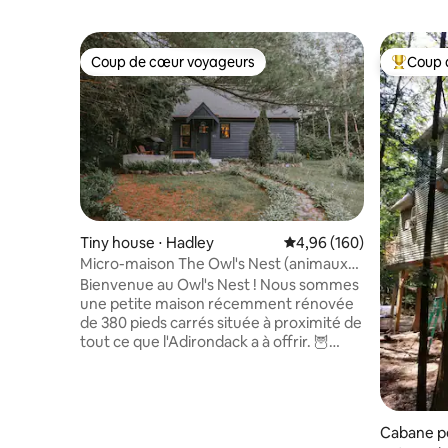
Coup de cœur voyageurs
Coup 
Coup de cœur voyageurs
Coups de
Tiny house ⋅ Hadley
Évaluation moyenne sur 
4,96 (160)
Micro-maison The Owl's Nest (animaux
acceptés)
Bienvenue au Owl's Nest ! Nous sommes
une petite maison récemment rénovée
de 380 pieds carrés située à proximité de
tout ce que l'Adirondack a à offrir. 🦉
Profitez de toutes les commodités
modernes tout en profitant de journées
pleines de nature et d'exploration à
proximité. Beaucoup de randonnées,
Cabane p
d'activités et de restaurants à moins de