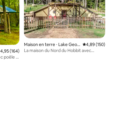
Maison en terre ⋅ Lake Geor
Évaluation moyenne sur
4,89 (150)
ge
La maison du Nord du Hobbit avec
valuation moyenne sur la base de 164 commentaires : 4,95 sur 5
4,95 (164)
jacuzzi chauffé au bois
c poêle à
taires : 4,96 sur 5