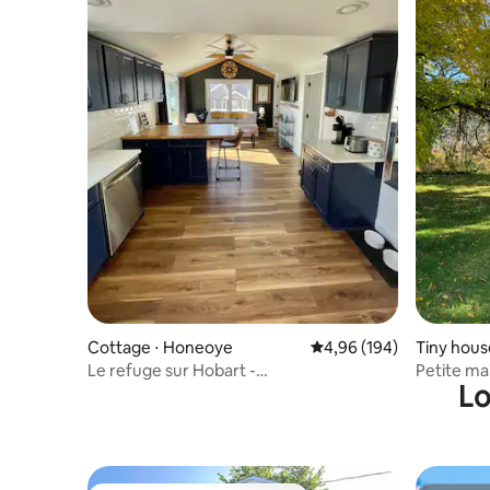
Cottage ⋅ Honeoye
Évaluation moyenne sur 
4,96 (194)
Tiny hous
Le refuge sur Hobart -
Petite ma
Lo
Nouveau/Récemment rénové
locales e