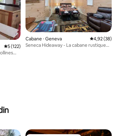
Cabane ⋅ Geneva
Évaluation moyenne su
4,92 (38)
Seneca Hideaway - La cabane rustique
Évaluation moyenne sur la base de 122 commentaires : 5 sur 5
5 (122)
du sportif
llines
ntaires : 4,96 sur 5
din