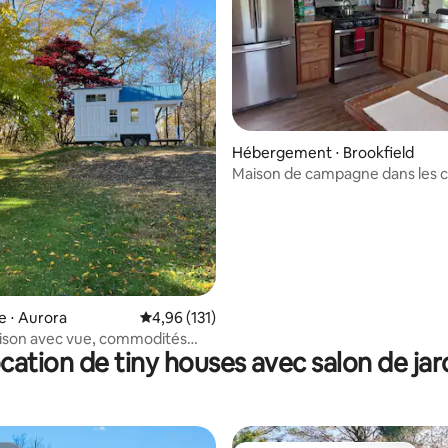
Hébergement ⋅ Brookfield
Maison de campagne dans les co
paisibles
la base de 194 commentaires : 4,96 sur 5
e ⋅ Aurora
Évaluation moyenne sur la base de 131 comme
4,96 (131)
ison avec vue, commodités
cation de tiny houses avec salon de jar
t charme.