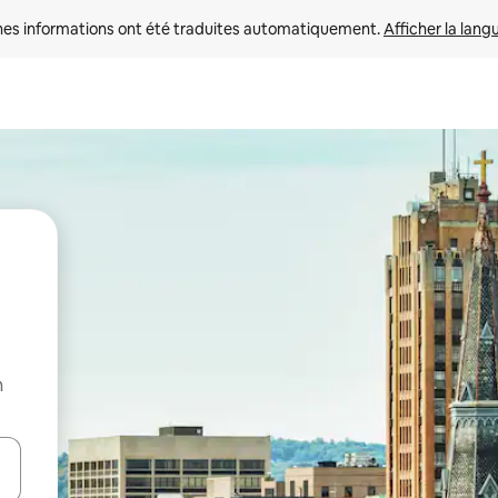
nes informations ont été traduites automatiquement. 
Afficher la lang
n
hes vers le haut et vers le bas pour les parcourir ou en appuyant et en fai