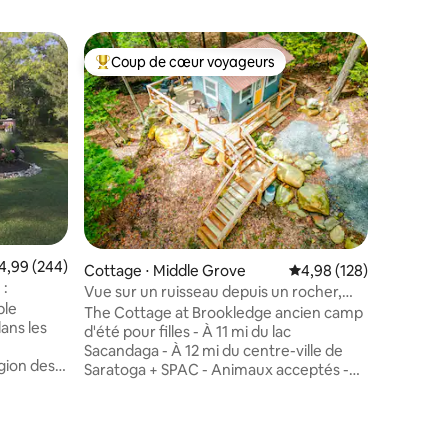
Cabane ⋅
Coup de cœur voyageurs
Coup
lus appréciés
Coups de cœur voyageurs les plus appréciés
Coups d
Chickadee
dans les 
Profitez 
bois à Ch
colline a
chalet c
parfait 
Détendez
étant à 
établisse
brasserie
valuation moyenne sur la base de 244 commentaires : 4,99 sur 5
4,99 (244)
de la mon
Cottage ⋅ Middle Grove
Évaluation moyenne sur
4,98 (128)
détendre
 :
Vue sur un ruisseau depuis un rocher,
chalet ! AVIS DE TEMPS HIVERNAL : un
ble
dans un cottage hors réseau
The Cottage at Brookledge ancien camp
véhicule 
ans les
d'été pour filles - À 11 mi du lac
motrices
Sacandaga - À 12 mi du centre-ville de
l'allée dans la neig
gion des
Saratoga + SPAC - Animaux acceptés -
plus et é
Propriété sécurisée de 60 acres - Foyer -
series
Vue sur le ruisseau avec terrasse
s
panoramique - Chauffage - Glacière
ntaires : 4,98 sur 5
vintage, pas de réfrigérateur - Table de