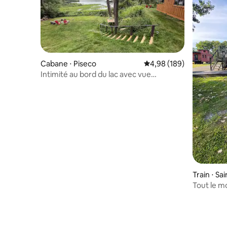
Cabane ⋅ Piseco
Évaluation moyenne sur 
4,98 (189)
Intimité au bord du lac avec vue
imprenable
Train ⋅ Sa
Tout le m
FJ&G en b