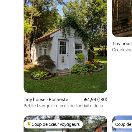
Tiny hous
Creekside
Tiny house ⋅ Rochester
Évaluation moyenne sur 
4,94 (180)
Petite tranquillité près de l'activité de la
ville
Coup de cœur voyageurs
Coup de
Coups de cœur voyageurs les plus appréciés
Coup de