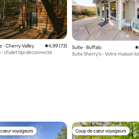
e ⋅ Cherry Valley
Évaluation moyenne sur la base de 73 commen
4,99 (73)
Suite ⋅ Buffalo
É
 : chalet tipi déconnecté
Suite Sherry's - Votre maison lo
vous !
la base de 180 commentaires : 4,94 sur 5
 cœur voyageurs
Coup de cœur voyageurs
 cœur voyageurs
Coup de cœur voyageurs