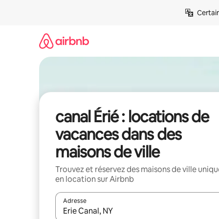
Aller
Certai
directement
au
contenu
canal Érié : locations de
vacances dans des
maisons de ville
Trouvez et réservez des maisons de ville uniqu
en location sur Airbnb
Adresse
Lorsque les résultats s'affichent, utilisez les flèc