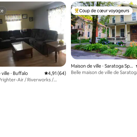
te
Coup de cœur voyageurs
te
Coups de cœur voyageurs les p
Maison de ville ⋅ Saratoga Spri
ngs
Belle maison de ville de Sarato
ville ⋅ Buffalo
Évaluation moyenne sur la base de 64 comme
4,91 (64)
porche de Saratoga !
righter-Air / Riverworks /
/ Falls
r la base de 45 commentaires : 4,91 sur 5