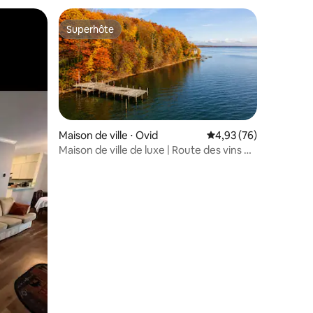
Superhôte
Superhôte
Maison de ville ⋅ Ovid
Évaluation moyenne su
4,93 (76)
Maison de ville de luxe | Route des vins de
Cayuga | Accès au lac
taires : 4,99 sur 5