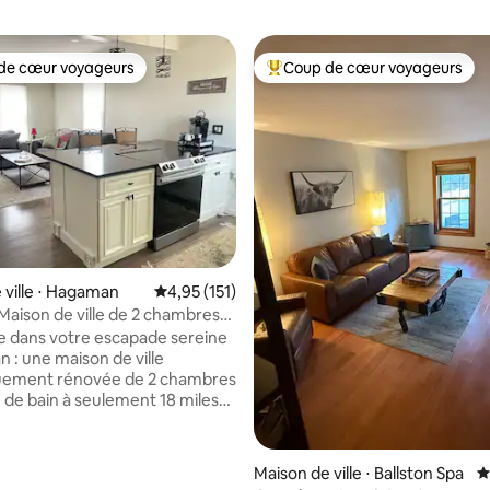
de cœur voyageurs
Coup de cœur voyageurs
 cœur voyageurs les plus appréciés
Coups de cœur voyageurs les p
 ville ⋅ Hagaman
Évaluation moyenne sur la base de 151 comme
4,95 (151)
e de bain avec lit « king size »
 dans votre escapade sereine
 : une maison de ville
uement rénovée de 2 chambres
le de bain à seulement 18 miles
a et à 9 miles du lac
 Cette retraite paisible allie le
'une ferme moderne à la
 la base de 163 commentaires : 4,87 sur 5
Maison de ville ⋅ Ballston Spa
É
 quotidienne, ce qui la rend