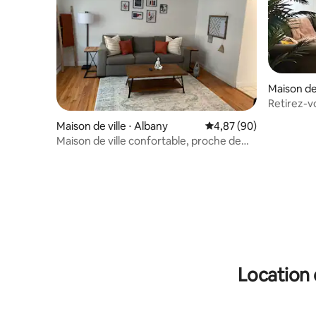
Maison de 
Retirez-v
3 lits et 1
Maison de ville ⋅ Albany
Évaluation moyenne sur
4,87 (90)
Maison de ville confortable, proche de
l'hôpital, parking gratuit !
Location 