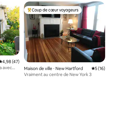
Coup de cœur voyageurs
lus appréciés
Coups de cœur voyageurs les plus appréciés
Évaluation moyenne sur la base de 47 commentaires : 4,98 sur 5
4,98 (47)
ga avec
ntaires : 4,91 sur 5
Maison de ville ⋅ New Hartford
Évaluation moyenne
5 (16)
Vraiment au centre de New York 3