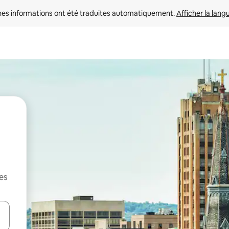
nes informations ont été traduites automatiquement. 
Afficher la lang
es
hes vers le haut et vers le bas pour les parcourir ou en appuyant et en fai