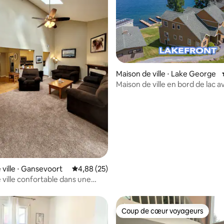
Maison de ville ⋅ Lake George
Maison de ville en bord de lac a
2 terrasses donnant sur le lac
r la base de 77 commentaires : 4,81 sur 5
 ville ⋅ Gansevoort
Évaluation moyenne sur la base de 25 commen
4,88 (25)
 ville confortable dans une
Coup de cœur voyageurs
Coup de cœur voyageurs