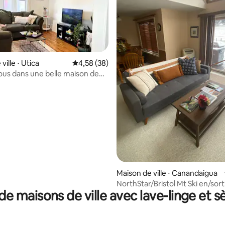
ville ⋅ Utica
Évaluation moyenne sur la base de 38 commen
4,58 (38)
ous dans une belle maison de
,5 salle de bain à Utica
 la base de 90 commentaires : 4,87 sur 5
Maison de ville ⋅ Canandaigua
NorthStar/Bristol Mt Ski en/sor
de maisons de ville avec lave-linge et s
- 8 voyageurs