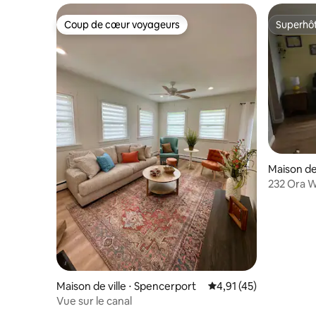
Coup de cœur voyageurs
Superhô
Coup de cœur voyageurs
Superhô
Maison de 
232 Ora W
Downtown 
Maison de ville ⋅ Spencerport
Évaluation moyenne su
4,91 (45)
Vue sur le canal