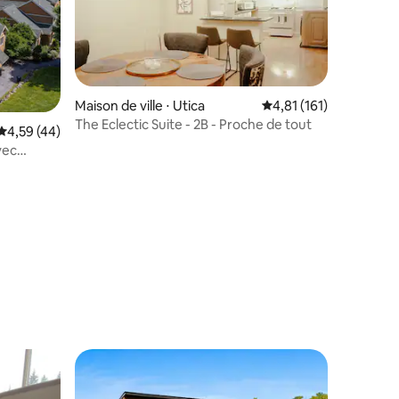
Maison de ville ⋅ Utica
Évaluation moyenne sur
4,81 (161)
The Eclectic Suite - 2B - Proche de tout
Évaluation moyenne sur la base de 44 commentaires : 4,59 sur 5
4,59 (44)
vec
taires : 4,88 sur 5