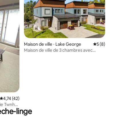
taires : 4,58 sur 5
Maison de ville ⋅ Lake George
Évaluation moyenn
5 (8)
Maison de ville de 3 chambres avec
balcon et cheminée, près de la plage
Évaluation moyenne sur la base de 42 commentaires : 4,74 sur 5
4,74 (42)
tie Twnhse
èche-linge