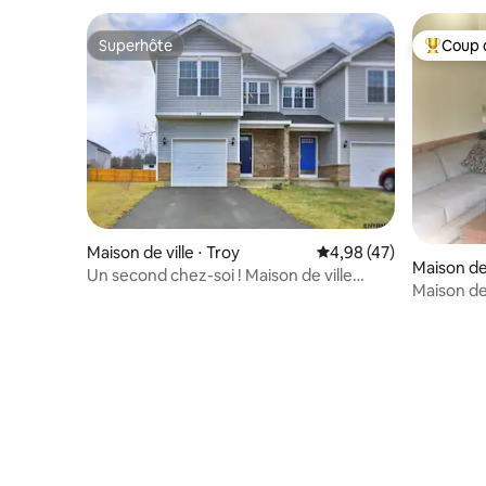
Superhôte
Coup 
Superhôte
Coups de
Maison de ville ⋅ Troy
Évaluation moyenne sur
4,98 (47)
Maison de
Un second chez-soi ! Maison de ville
Maison de 
entière. Jardin clôturé
Northstar