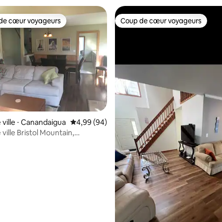
de cœur voyageurs
Coup de cœur voyageurs
 cœur voyageurs les plus appréciés
Coup de cœur voyageurs
 la base de 47 commentaires : 4,98 sur 5
 ville ⋅ Canandaigua
Évaluation moyenne sur la base de 94 commen
4,99 (94)
ville Bristol Mountain,
 Village