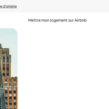
ue d'origine
Mettre mon logement sur Airbnb
sant glisser.