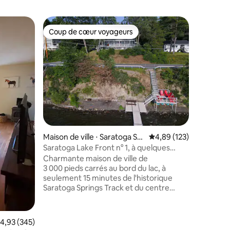
Maison de
Coup de cœur voyageurs
Coup de
lus appréciés
Coup de cœur voyageurs
Coup de
West Mt V
Près du 
immaculé
Adirondac
20 min d
ce logem
paisible 
environn
votre âm
la cuisin
ntaires : 4,95 sur 5
Maison de ville ⋅ Saratoga Spr
Évaluation moyenne sur
4,89 (123)
vue sur l
ings
de la cuis
Saratoga Lake Front n° 1, à quelques
Récemmen
minutes de la piste !
Charmante maison de ville de
conforta
3 000 pieds carrés au bord du lac, à
industrie
seulement 15 minutes de l'historique
partout. I
Saratoga Springs Track et du centre
propriété
culturel, sur la rive est du lac, à 3 miles de
Brown's Beach. De belles chambres
spacieuses avec des finitions
valuation moyenne sur la base de 345 commentaires : 4,93 sur 5
4,93 (345)
personnalisées. Foyer confortable pour