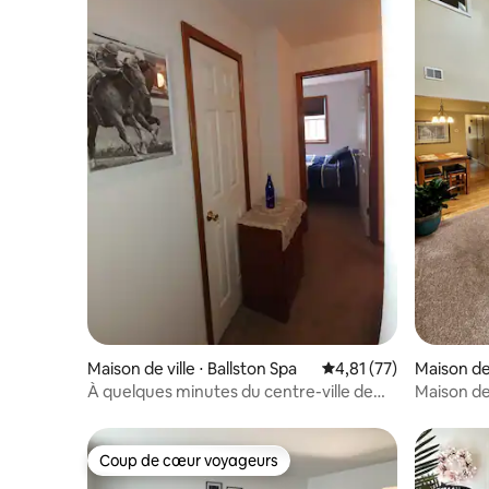
Maison de ville ⋅ Ballston Spa
Évaluation moyenne su
4,81 (77)
Maison de
À quelques minutes du centre-ville de
Maison de
Saratoga !
impasse
Coup de cœur voyageurs
Coup de cœur voyageurs