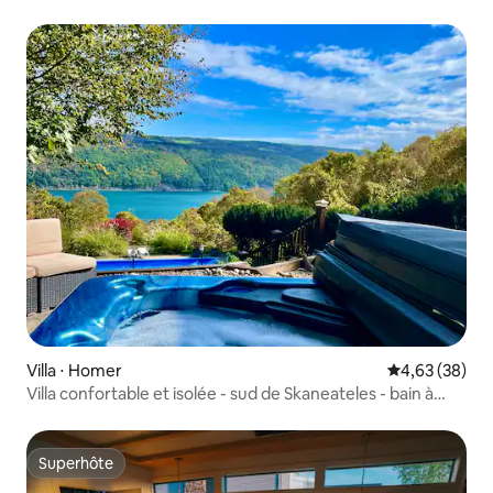
PISCINE ET JACUZZI !
Villa ⋅ Homer
Évaluation mo
4,63 (38)
Villa confortable et isolée - sud de Skaneateles - bain à
remous
Superhôte
Superhôte