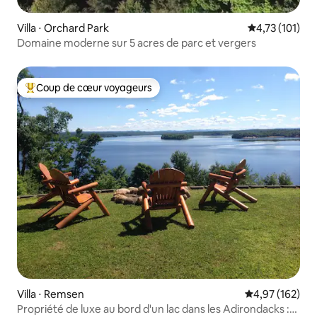
Villa ⋅ Orchard Park
Évaluation moy
4,73 (101)
Domaine moderne sur 5 acres de parc et vergers
Coup de cœur voyageurs
Coups de cœur voyageurs les plus appréciés
Villa ⋅ Remsen
Évaluation moy
4,97 (162)
Propriété de luxe au bord d'un lac dans les Adirondacks :