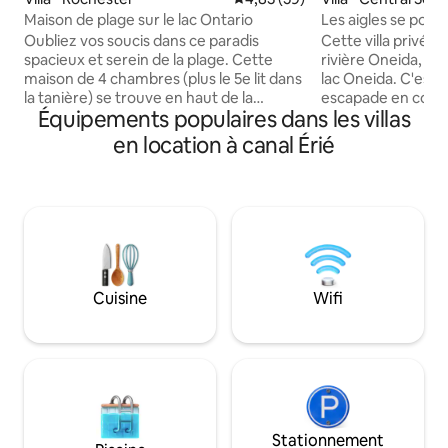
Les aigles se posen
Maison de plage sur le lac Ontario
Cette villa privée 
Oubliez vos soucis dans ce paradis
rivière Oneida, à 
spacieux et serein de la plage. Cette
lac Oneida. C'est l'endroit idéal pour une
maison de 4 chambres (plus le 5e lit dans
escapade en coupl
la tanière) se trouve en haut de la
Équipements populaires dans les villas
famille ou des voy
meilleure plage du lac Ontario où vous
d'un endroit tranq
pouvez marcher sur la plage, jouer à la
en location à canal Érié
se reposer... c'est ici ! La propriét
balle de plage, construire un château de
de belles vues de
sable, nager ou tout simplement vous
a quelque chose à 
détendre sur la plage ou le patio avec
Pêche, baignade, 
une vue à couper le souffle à 180 degrés
plaisance et sport
sur le rivage et faire la sieste avec des
amateurs. Ou ass
bateaux qui passent loin à l'horizon. Le
sur l'immense ter
concept d'étage ouvert en fait un
et profitez de la 
endroit idéal pour des réunions, des
Cuisine
Wifi
région tout en sa
vacances en famille avec des enfants ou
préférée.
tout simplement une escapade
tranquille pour deux.
Stationnement