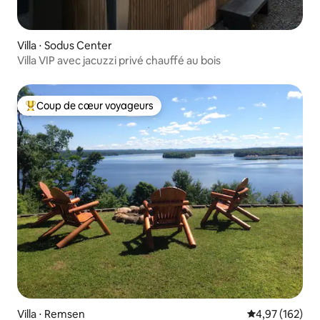
Villa ⋅ Sodus Center
Villa VIP avec jacuzzi privé chauffé au bois
Coup de cœur voyageurs
Coups de cœur voyageurs les plus appréciés
Villa ⋅ Remsen
Évaluation moy
4,97 (162)