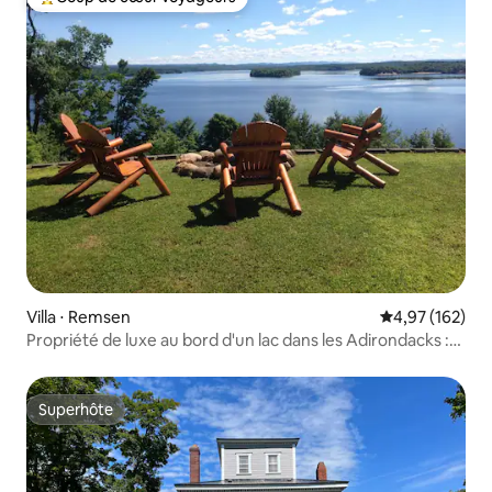
Coups de cœur voyageurs les plus appréciés
Villa ⋅ Remsen
Évaluation moy
4,97 (162)
Propriété de luxe au bord d'un lac dans les Adirondacks :
PISCINE ET JACUZZI !
Superhôte
Superhôte