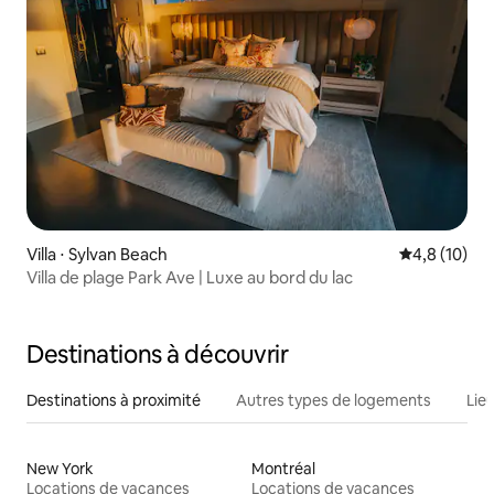
Villa ⋅ Sylvan Beach
Évaluation m
4,8 (10)
Villa de plage Park Ave | Luxe au bord du lac
Destinations à découvrir
Destinations à proximité
Autres types de logements
Lie
New York
Montréal
Locations de vacances
Locations de vacances