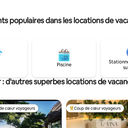
 aussi 2 autres lofts à
séjour dans le Var. Options disp
on Airbnb au même endroit :
sur demande Lumin&Sens, juste pour
leus 2 et Sublime vue mer 1 »
vous 2.
s populaires dans les locations de vac
IR
Stationn
Piscine
su
 : d'autres superbes locations de vaca
de cœur voyageurs
Coup de cœur voyageurs
 cœur voyageurs les plus appréciés
Coups de cœur voyageurs les p