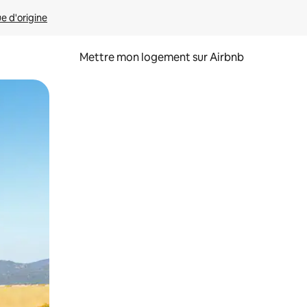
ue d'origine
Mettre mon logement sur Airbnb
sant glisser.