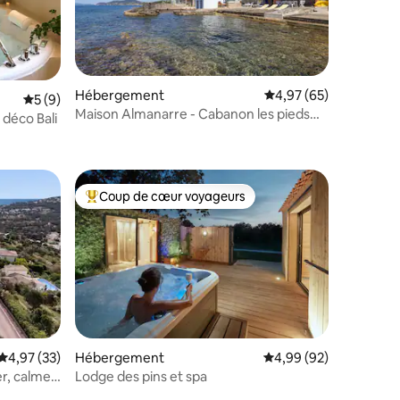
Hébergement
Évaluation moyenne su
4,97 (65)
Évaluation moyenne sur la base de 9 commentaires : 5 sur 5
5 (9)
mmentaires : 5 sur 5
Maison Almanarre - Cabanon les pieds
 déco Bali
dans l'eau
Coup de cœur voyageurs
Coups de cœur voyageurs les plus appréciés
Évaluation moyenne sur la base de 33 commentaires : 4,97 sur 5
4,97 (33)
Hébergement
Évaluation moyenne su
4,99 (92)
er, calme,
Lodge des pins et spa
mmentaires : 5 sur 5