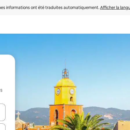
nes informations ont été traduites automatiquement. 
Afficher la lang
es
hes vers le haut et vers le bas pour les parcourir ou en appuyant et en fai