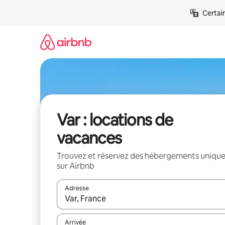
Aller
Certai
directement
au
contenu
Var : locations de
vacances
Trouvez et réservez des hébergements uniqu
sur Airbnb
Adresse
Lorsque les résultats s'affichent, utilisez les flèc
Arrivée