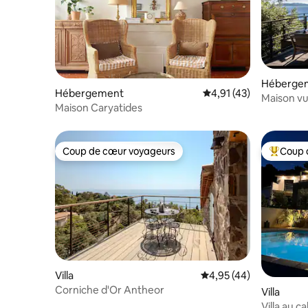
Héberge
Hébergement
Évaluation moyenne su
4,91 (43)
Maison vu
Maison Caryatides
bateau
Coup de cœur voyageurs
Coup 
Coup de cœur voyageurs
Coups de
Villa
Évaluation moyenne sur
4,95 (44)
Corniche d'Or Antheor
Villa
Villa au c