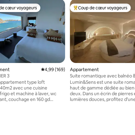
de cœur voyageurs
Coup de cœur voyageurs
 cœur voyageurs les plus appréciés
Coups de cœur voyageurs les p
 sur la base de 51 commentaires : 5 sur 5
ment
Évaluation moyenne sur la base de 169 commen
4,99 (169)
Appartement
MER 3
Suite romantique avec balnéo 
Lumin&Sens
ppartement type loft
Lumin&Sens est une suite rom
 40m2 avec une cuisine
haut de gamme dédiée au bien
frigo et machine à laver, wc
deux. Dans un écrin de pierres 
nt, couchage en 160 gd
lumières douces, profitez d’un
t canapé convertible, en
privative, d’un sauna privé et d’
e la plus belle plage de Bandol.
XXL. A Solliès-Ville, petit villag
xceptionnelle, sur la Plage de
calme et authentique, cette sui
Port et centre ville à pied,
idéale pour une escapade roma
parking privative avec
une surprise, un anniversaire,
Electrique voiture, bien neuf.
demande en mariage, nuit de n