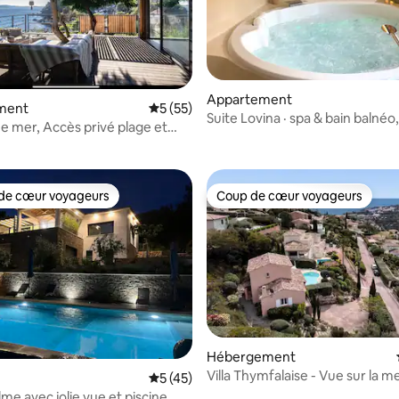
Appartement
ment
Évaluation moyenne sur la base de 55 co
5 (55)
Suite Lovina · spa & bain balnéo,
r la base de 43 commentaires : 4,91 sur 5
e mer, Accès privé plage et
de cœur voyageurs
Coup de cœur voyageurs
 cœur voyageurs les plus appréciés
Coup de cœur voyageurs
 la base de 44 commentaires : 4,95 sur 5
Hébergement
Villa Thymfalaise - Vue sur la m
Évaluation moyenne sur la base de 45 co
5 (45)
plage, tennis
alme avec jolie vue et piscine