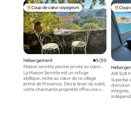
Coup de cœur voyageurs
Coup 
Coups de cœur voyageurs les plus appréciés
Coups de
Hébergement
Évaluation moyenne
5 (51)
Maison secrète piscine privée au cœur
Héberge
de la Provence
La Maison Secrète est un refuge
AIR SUR 
idyllique, niché au cœur de ce village
Superbe a
primé de Provence. Dès le lever du soleil,
d'environ
cette charmante propriété offre une vue
intégrée, 
imprenable sur le village médiéval et au-
indépenda
delà, sur les montagnes lointaines,
confort e
promettant à chaque voyageur un séjour
surplomb d
romantique luxueux et mémorable. La
Vue mer e
beauté de la Maison Secrète est que
Renécros, 
vous n'avez pas vraiment besoin d'avoir
place de 
un plan, le contentement vient en
RECHARGE 