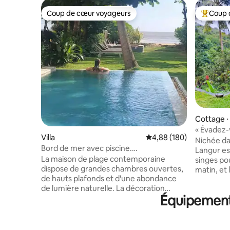
Coup de cœur voyageurs
Coup 
Coup de cœur voyageurs
Coups de
Cottage 
« Évadez-
Villa
Évaluation moyenne sur 
4,88 (180)
bonheur da
Nichée da
Bord de mer avec piscine.
Langur es
Décompressez, détendez-vous, profitez
La maison de plage contemporaine
singes pou
dispose de grandes chambres ouvertes,
matin, et 
de hauts plafonds et d'une abondance
oiseaux q
de lumière naturelle. La décoration
seulement
Équipements
blanche est accentuée par des couleurs
célèbres 
vives et des textures en bois. Utilisation
Jungle B
exclusive de la maison, du jardin. La
confort c
piscine de 10 m comprend une marche
une conne