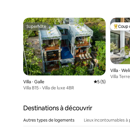
Superhôte
Coup 
Superhôte
Coups de
Villa ⋅ We
Villa Terr
Villa ⋅ Galle
Évaluation moyenn
5 (5)
de la plag
Villa B15 - Villa de luxe 4BR
Destinations à découvrir
Autres types de logements
Lieux incontournables à 