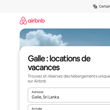
Aller
Certai
directement
au
contenu
Galle : locations de
vacances
Trouvez et réservez des hébergements uniqu
sur Airbnb
Adresse
Lorsque les résultats s'affichent, utilisez les flèc
Arrivée