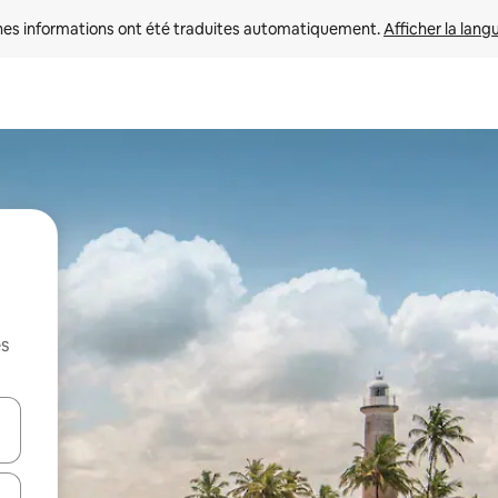
nes informations ont été traduites automatiquement. 
Afficher la lang
es
hes vers le haut et vers le bas pour les parcourir ou en appuyant et en fai