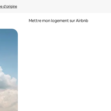
ue d'origine
Mettre mon logement sur Airbnb
sant glisser.