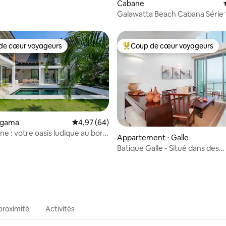
Cabane
Galawatta Beach Cabana Série 
de cœur voyageurs
Coup de cœur voyageurs
 cœur voyageurs les plus appréciés
Coups de cœur voyageurs les p
ligama
Évaluation moyenne sur la base de 64 commen
4,97 (64)
ene : votre oasis ludique au bord
Appartement ⋅ Galle
e sur la base de 5 commentaires : 5 sur 5
e
Batique Galle - Situé dans des
appartements en bord de mer
proximité
Activités