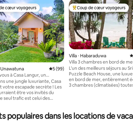
de cœur voyageurs
Coup de cœur voyageurs
 cœur voyageurs les plus appréciés
Coups de cœur voyageurs les p
Villa ⋅ Habaraduwa
É
Villa 3 chambres en bord de me
chef et personnel
L'un des meilleurs séjours au Sr
⋅ Unawatuna
Évaluation moyenne sur la base de 99 com
5 (99)
Puzzle Beach House, une luxueu
vous à Casa Langur, un
la base de 180 commentaires : 4,88 sur 5
en bord de mer, entièrement é
ns la jungle près de la plage »
ns une jungle luxuriante, Casa
3 chambres (climatisées) toute
t votre escapade secrète ! Les
salle de bain privative, avec peti
rraient être vos invités du
déjeuner gratuit Ce joyau, qui fait partie
le seul trafic est celui des
des meilleurs logements Airbn
ui passent en piqué. À
monde, allie élégance tropicale
 10 minutes à pied des
exceptionnel et intimité. Parfait pour les
 populaires dans les locations de vaca
plages d'Unawatuna et de
familles, les amis ou les couples 
each. Détendez-vous dans un
recherche d'un séjour paradisiaq
limatisé, restez connecté avec
sanctuaire de tortues, à quelq
xion Wi-Fi rapide ou