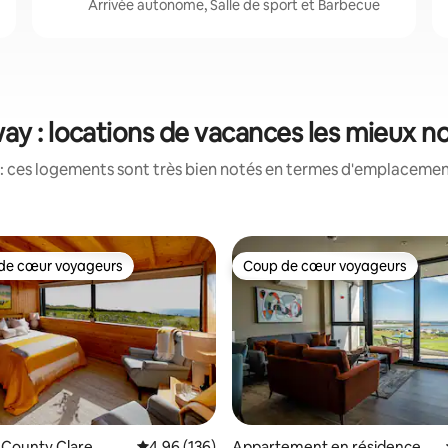
Arrivée autonome, Salle de sport et Barbecue
ay : locations de vacances les mieux n
: ces logements sont très bien notés en termes d'emplacement
de cœur voyageurs
Coup de cœur voyageurs
 cœur voyageurs les plus appréciés
Coup de cœur voyageurs
 County Clare
Évaluation moyenne sur la base de 136 commen
4,96 (136)
Appartement en résidence