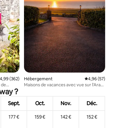
ntaires : 4,8 sur 5
valuation moyenne sur la base de 362 commentaires : 4,99 sur 5
4,99 (362)
Hébergement
Évaluation moyenne su
4,96 (57)
 de
Maisons de vacances avec vue sur l'Aran
lway ?
- La maison de pierre de l'Atlantique
Sept.
Oct.
Nov.
Déc.
177 €
159 €
142 €
152 €