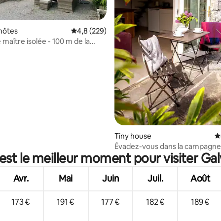
e sur la base de 5 commentaires : 5 sur 5
hôtes
Évaluation moyenne sur la base de 229 comme
4,8 (229)
maître isolée - 100 m de la
de
Tiny house
É
Évadez-vous dans la campagne
est le meilleur moment pour visiter Ga
Galway, près d'Athenry
Avr.
Mai
Juin
Juil.
Août
173 €
191 €
177 €
182 €
189 €