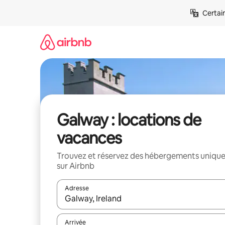
Aller
Certai
directement
au
contenu
Galway : locations de
vacances
Trouvez et réservez des hébergements uniqu
sur Airbnb
Adresse
Lorsque les résultats s'affichent, utilisez les flèc
Arrivée