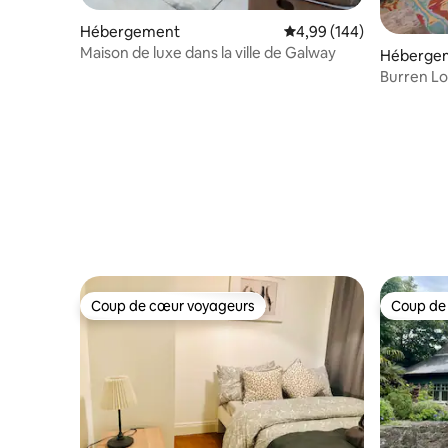
Hébergement
Évaluation moyenne sur 
4,99 (144)
Maison de luxe dans la ville de Galway
Héberge
Burren L
Coup de cœur voyageurs
Coup de
Coup de cœur voyageurs
Coup de