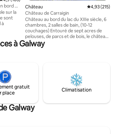
Plongez 
en bord de
Château
Évaluation moyenne sur
4,93 (215)
lit king-
e sur la
d'explora
Château de Carraigin
e sont
tranquill
Château au bord du lac du XIIIe siècle, 6
l à
Rafraîchi
chambres, 2 salles de bain, (10-12
moderne 
couchages) Entouré de sept acres de
et une d
pelouses, de parcs et de bois, le château
déaux
nces à Galway
de Carraigin est une maison de vacances
geant à
idyllique dans un cadre magnifique sur
 sont
les rives du Lough Corrib. Depuis le
xtures
château, vous pourrez faire du bateau et
, des
de la pêche, de la marche, de l'équitation
onnants,
et des visites touristiques, ou
z vous »
simplement vous détendre près du foyer
ropriété
ouvert et contempler la grandeur simple
à un
ement gratuit
de cette ancienne demeure, un exemple
Climatisation
 et une
r place
rare et magnifique d'une « maison-hall »
médiévale fortifiée.
 de Galway