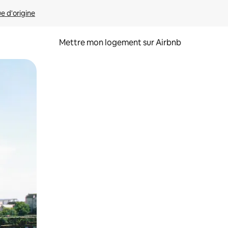
ue d'origine
Mettre mon logement sur Airbnb
sant glisser.