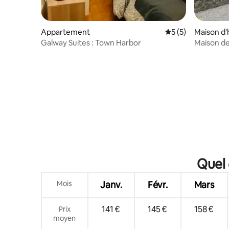
Appartement
Évaluation moyenn
5 (5)
Maison d'
Galway Suites : Town Harbor
Maison de 
promena
Quel 
Mois
Janv.
Févr.
Mars
141 €
145 €
158 €
Prix
moyen