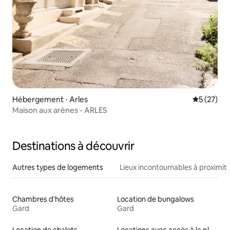
Hébergement ⋅ Arles
Évaluation
5 (27)
Maison aux arènes - ARLES
Destinations à découvrir
Autres types de logements
Lieux incontournables à proximit
Chambres d'hôtes
Location de bungalows
Gard
Gard
Location de chalets
Locations avec accès à la plage