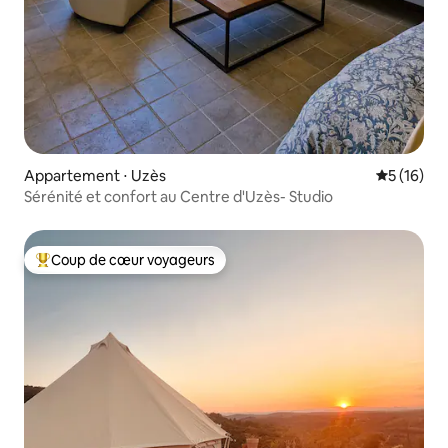
Appartement ⋅ Uzès
Évaluation
5 (16)
Sérénité et confort au Centre d'Uzès- Studio
Coup de cœur voyageurs
Coups de cœur voyageurs les plus appréciés