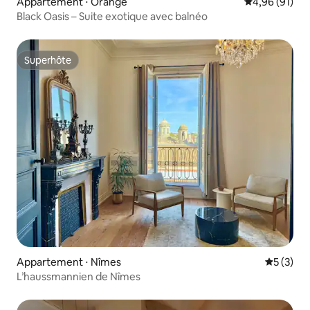
Appartement ⋅ Orange
Évaluation mo
4,96 (91)
Black Oasis – Suite exotique avec balnéo
Superhôte
Superhôte
Appartement ⋅ Nîmes
Évaluatio
5 (3)
L’haussmannien de Nîmes