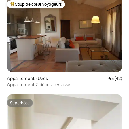
Coup de cœur voyageurs
Coups de cœur voyageurs les plus appréciés
Appartement ⋅ Uzès
Évaluation
5 (42)
Appartement 2 pièces, terrasse
Superhôte
Superhôte