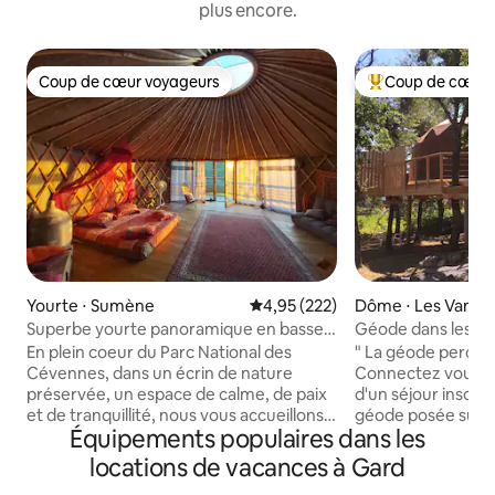
plus encore.
Coup de cœur voyageurs
Coup de cœur 
Coup de cœur voyageurs
Coups de cœur vo
Yourte ⋅ Sumène
Évaluation moyenne sur la base 
4,95 (222)
Dôme ⋅ Les Vans
Superbe yourte panoramique en basses
Géode dans les arb
Cévennes
terrasse
En plein coeur du Parc National des
" La géode perchée
Cévennes, dans un écrin de nature
Connectez vous à 
préservée, un espace de calme, de paix
d'un séjour insolit
et de tranquillité, nous vous accueillons
géode posée sur u
Équipements populaires dans les
dans une yourte lumineuse de 38 m2
bois à 3 m du sol a
avec une baie vitrée de 5 m avec une
sud Ardèche, 3 km
locations de vacances à Gard
vue plongeante sur la montagne. La
Vans - Face aux vignes et la montagne