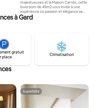
majestueuses et la Maison Carrée, cette
des
loveroom de 45m2 vous invite à une
ge
expérience où passion et élégance se
allon Pont
ances à Gard
mêlent. Perché au 3e étage, il offre une
vue envoûtante sur les toits, parfaite
pour une évasion en amoureux. Dans
cette bulle intime, chaque détail est
pensé pour éveiller les sens et sublimer
vos instants à deux. Laissez-vous séduire
par le charme irrésistible de cet écrin, à
quelques pas des trésors historiques de
ement gratuit
la ville. @larenedesplaisirs
Climatisation
r place
nces
Superhôte
lus appréciés
Superhôte