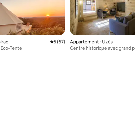
sirac
Évaluation moyenne sur la base de 67 co
5 (67)
Appartement ⋅ Uzès
 Eco-Tente
Centre historique avec grand p
 sur la base de 16 commentaires : 5 sur 5