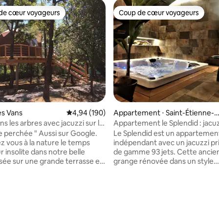
de cœur voyageurs
Coup de cœur voyageurs
 cœur voyageurs les plus appréciés
Coup de cœur voyageurs
la base de 222 commentaires : 4,95 sur 5
es Vans
Évaluation moyenne sur la base de 190 commen
4,94 (190)
Appartement ⋅ Saint-Étienne-d
es-Sorts
s les arbres avec jacuzzi sur la
Appartement le Splendid : jacu
e perchée " Aussi sur Google.
Le Splendid est un appartemen
 vous à la nature le temps
indépendant avec un jacuzzi pri
r insolite dans notre belle
de gamme 93 jets. Cette ancie
ée sur une grande terrasse en
grange rénovée dans un style
 du sol au milieu des arbres en
contemporain ou se mêlent la pi
he, 3 km du centre de Les Vans
design, vous procurera éléganc
x vignes et la montagne
confort. Idéalement situé à Sai
, profitez de votre jacuzzi à
des Sorts dans le gard, un char
village construit au bord du Rh
 de toilettes fournis - Le petit
km de la roque sur Cèze et de 