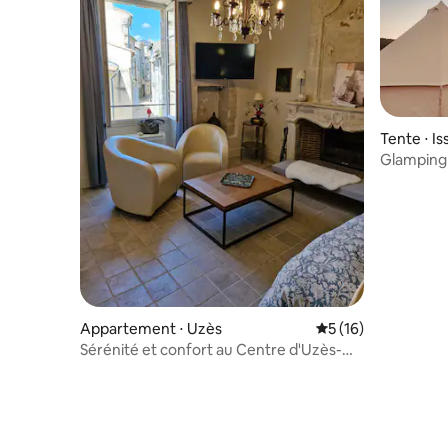
Tente ⋅ Is
Glamping
Appartement ⋅ Uzès
Évaluation moyenne
5 (16)
Sérénité et confort au Centre d'Uzès-
Studio