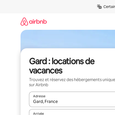
Aller
Certai
directement
au
contenu
Gard : locations de
vacances
Trouvez et réservez des hébergements uniqu
sur Airbnb
Adresse
Lorsque les résultats s'affichent, utilisez les flèc
Arrivée