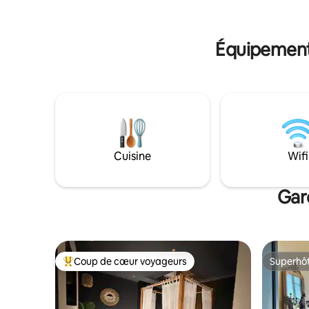
salle de bain est attenante. Une cuisine
déjeuner 
d'été et tout équipée est à votre
place, GR
disposition. ✨New ! SPA en option !
Équipements
Cuisine
Wifi
Gar
Coup de cœur voyageurs
Superhô
Coups de cœur voyageurs les plus appréciés
Superhô