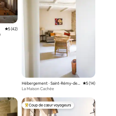
Évaluation moyenne sur la base de 42 commentaires : 5 sur 5
5 (42)
e
mmentaires : 5 sur 5
Hébergement ⋅ Saint-Rémy-de-
Évaluation moyenne
5 (14)
Provence
La Maison Cachée
Coup de cœur voyageurs
Coups de cœur voyageurs les plus appréciés