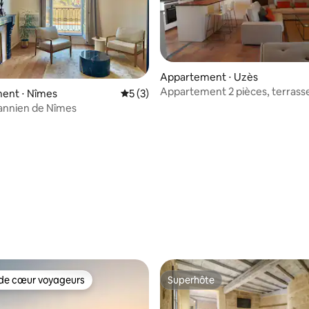
Appartement ⋅ Uzès
Appartement 2 pièces, terrass
r la base de 91 commentaires : 4,96 sur 5
ent ⋅ Nîmes
Évaluation moyenne sur la base de 3 co
5 (3)
annien de Nîmes
de cœur voyageurs
Superhôte
 cœur voyageurs les plus appréciés
Superhôte