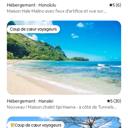
Hébergement ⋅ Honolulu
Évaluatio
5 (6)
Maison Hale Malino avec feux d'artifice et vue sur
Diamond Head
Coup de cœur voyageurs
Coup de cœur voyageurs
Hébergement ⋅ Hanalei
Évaluation
5 (30)
Nouveau ! Maison chalet tipi Haena - à côté de Tunnels
Beach
Coup de cœur voyageurs
Coups de cœur voyageurs les plus appréciés