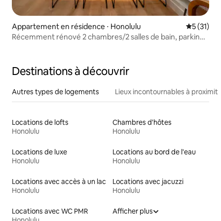
Appartement en résidence ⋅ Honolulu
Évaluation
5 (31)
Récemment rénové 2 chambres/2 salles de bain, parking
gratuit, 2 lanais
Destinations à découvrir
Autres types de logements
Lieux incontournables à proximit
Locations de lofts
Chambres d'hôtes
Honolulu
Honolulu
Locations de luxe
Locations au bord de l'eau
Honolulu
Honolulu
Locations avec accès à un lac
Locations avec jacuzzi
Honolulu
Honolulu
Locations avec WC PMR
Afficher plus
Honolulu