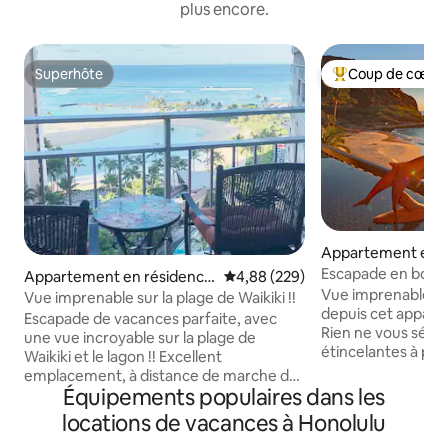
plus encore.
Superhôte
Coup de cœur 
Superhôte
Coups de cœur vo
Appartement en r
⋅ Waianae
Escapade en bord
Appartement en résidence
Évaluation moyenne sur la base 
4,88 (229)
Hawaiian Princess
Vue imprenable sur
⋅ Honolulu
Vue imprenable sur la plage de Waikiki !!
depuis cet appart
Escapade de vacances parfaite, avec
Rien ne vous sépa
une vue incroyable sur la plage de
étincelantes à par
Waikiki et le lagon !! Excellent
pas dans le sable. Le balcon est à la
emplacement, à distance de marche de
hauteur idéale pou
Équipements populaires dans les
nombreux points d'intérêt, du centre
tortues. De novembre à avril, vous
commercial Ala Moana/des boutiques de
locations de vacances à Honolulu
pourrez peut-êtr
créateurs et de nombreux restaurants !
baleine. Cette terre vibrante est pleine