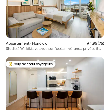
Appartement ⋅ Honolulu
Évaluation mo
4,95 (75)
Studio à Waikiki avec vue sur l'océan, véranda privée, lit
King Size
Coup de cœur voyageurs
Coups de cœur voyageurs les plus appréciés