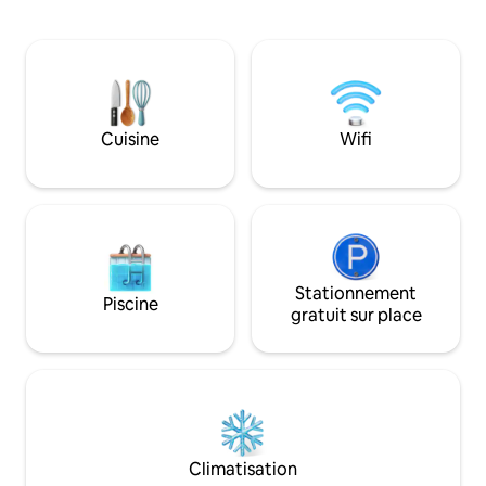
Profitez de votre visite à Oahu – vous
de surprises. Même les dauphins
pourrez faire du tourisme, vous baigner,
viennent de temps en t
faire de la randonnée, du surf, du
aux foules de Waik
shopping, etc. ! Profitez du spectacle
véritable style de vie h
pyrotechnique, parrainé par le
faites du boogie b
Hilton Hawaiian Village, tous les
devant votre porte. Se réveille
vendredis soirs depuis le patio ! Il y a 2
Cuisine
Wifi
rythme de l'océan
piscines Ilikai disponibles pour nos
vie pour toujours.
voyageurs. Nous acceptons également
les séjours de longue durée à des tarifs
spéciaux.
Stationnement
Piscine
gratuit sur place
Climatisation