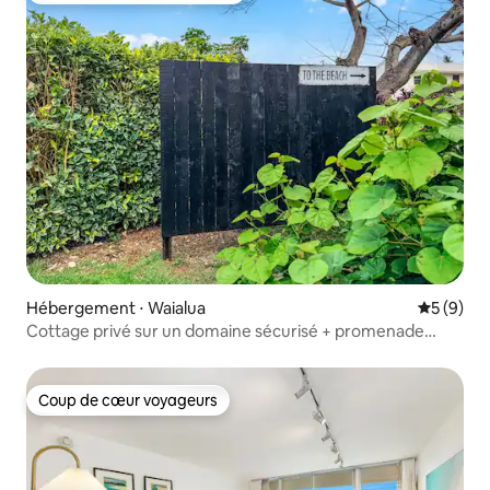
Hébergement ⋅ Waialua
Évaluatio
5 (9)
Cottage privé sur un domaine sécurisé + promenade
jusqu'à la plage
Coup de cœur voyageurs
Coup de cœur voyageurs