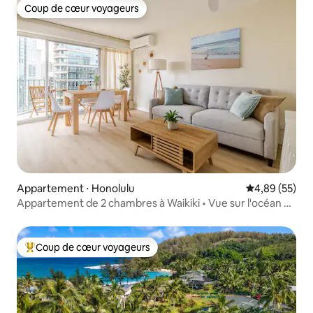
Coup de cœur voyageurs
Coup de cœur voyageurs
Appartement ⋅ Honolulu
Évaluation mo
4,89 (55)
Appartement de 2 chambres à Waikiki • Vue sur l'océan et
la ville + parking
Coup de cœur voyageurs
Coups de cœur voyageurs les plus appréciés