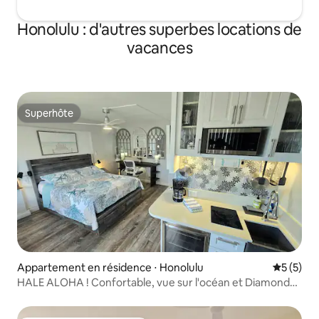
Honolulu : d'autres superbes locations de
vacances
Superhôte
Superhôte
Appartement en résidence ⋅ Honolulu
Évaluatio
5 (5)
HALE ALOHA ! Confortable, vue sur l'océan et Diamond
Head