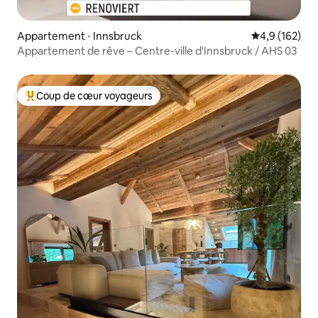
Appartement ⋅ Innsbruck
Évaluation mo
4,9 (162)
Appartement de rêve – Centre-ville d'Innsbruck / AHS 03
Coup de cœur voyageurs
Coups de cœur voyageurs les plus appréciés