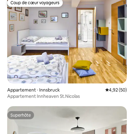
Coup de cœur voyageurs
Coup de cœur voyageurs
Appartement ⋅ Innsbruck
Évaluation mo
4,92 (50)
Appartement Innheaven St.Nicolas
Superhôte
Superhôte