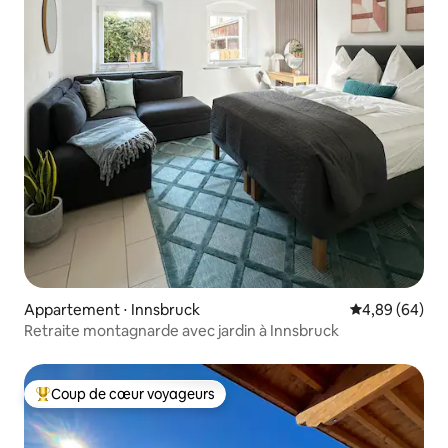
Appartement ⋅ Innsbruck
Évaluation mo
4,89 (64)
Retraite montagnarde avec jardin à Innsbruck
Coup de cœur voyageurs
Coups de cœur voyageurs les plus appréciés