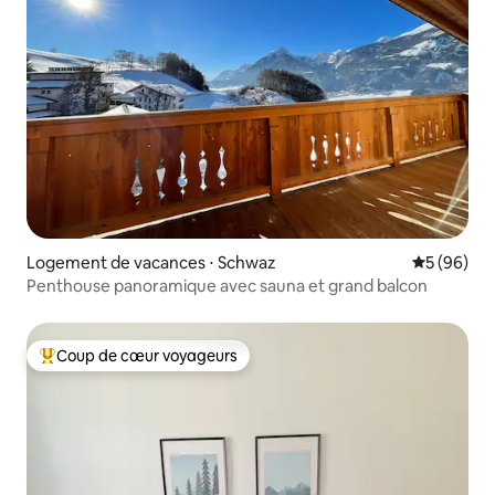
Logement de vacances ⋅ Schwaz
Évaluation
5 (96)
Penthouse panoramique avec sauna et grand balcon
Coup de cœur voyageurs
Coups de cœur voyageurs les plus appréciés