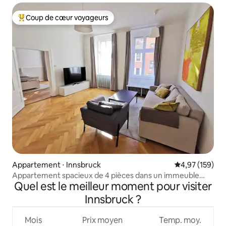
Coup de cœur voyageurs
Coups de cœur voyageurs les plus appréciés
Appartement ⋅ Innsbruck
Évaluation moy
4,97 (159)
Appartement spacieux de 4 pièces dans un immeuble
Quel est le meilleur moment pour visiter
ancien à Innsbruck
Innsbruck ?
Mois
Prix moyen
Temp. moy.