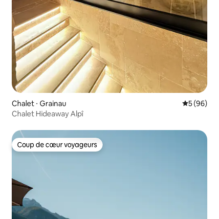
Chalet ⋅ Grainau
Évaluation
5 (96)
Chalet Hideaway Alpî
Coup de cœur voyageurs
Coup de cœur voyageurs