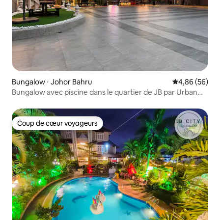
Bungalow ⋅ Johor Bahru
Évaluation mo
4,86 (56)
Bungalow avec piscine dans le quartier de JB par Urban
nook
Coup de cœur voyageurs
Coup de cœur voyageurs