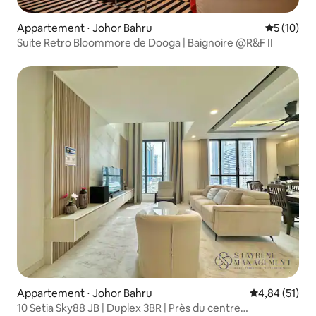
Appartement ⋅ Johor Bahru
Évaluation
5 (10)
Suite Retro Bloommore de Dooga | Baignoire @R&F II
Appartement ⋅ Johor Bahru
Évaluation mo
4,84 (51)
10 Setia Sky88 JB | Duplex 3BR | Près du centre