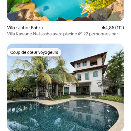
Villa ⋅ Johor Bahru
Évaluation moy
4,86 (112)
Villa Kawane Natassha avec piscine @ 22 personnes par
RR JBcity
Coup de cœur voyageurs
Coup de cœur voyageurs