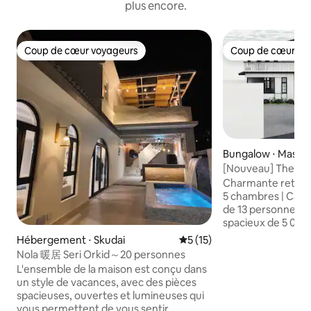
plus encore.
Coup de cœur voyageurs
Coup de cœur vo
Coup de cœur voyageurs
Coup de cœur vo
Bungalow ⋅ Masai
[Nouveau] The Col
5 chambres – Vast
Charmante retraite
billard
5 chambres | Cap
de 13 personnes Située sur un terrain
spacieux de 5 000 
maison de style col
Hébergement ⋅ Skudai
Évaluation moyenne sur la b
5 (15)
magnifiquement c
Nola 暖居 Seri Orkid～20 personnes
pour les familles,
L'ensemble de la maison est conçu dans
les amis voyageant en
un style de vacances, avec des pièces
forts : • 5 chambre
spacieuses, ouvertes et lumineuses qui
privative) • 4 lits 
vous permettent de vous sentir