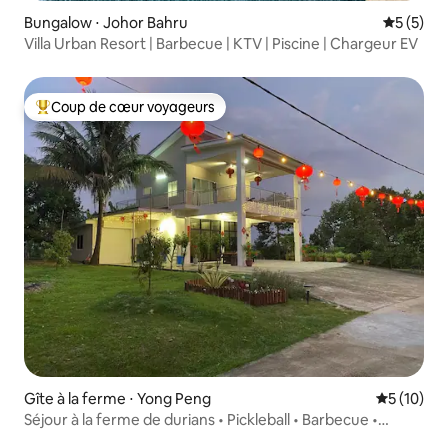
Bungalow ⋅ Johor Bahru
Évaluatio
5 (5)
Villa Urban Resort | Barbecue | KTV | Piscine | Chargeur EV
Coup de cœur voyageurs
Coups de cœur voyageurs les plus appréciés
Gîte à la ferme ⋅ Yong Peng
Évaluation
5 (10)
Séjour à la ferme de durians • Pickleball • Barbecue •
Rassemblement