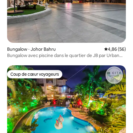
Bungalow ⋅ Johor Bahru
Évaluation mo
4,86 (56)
Bungalow avec piscine dans le quartier de JB par Urban
nook
Coup de cœur voyageurs
Coup de cœur voyageurs