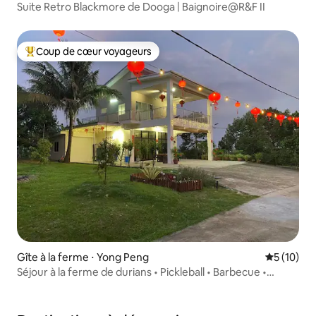
Suite Retro Blackmore de Dooga | Baignoire@R&F II
Coup de cœur voyageurs
Coups de cœur voyageurs les plus appréciés
Gîte à la ferme ⋅ Yong Peng
Évaluation
5 (10)
Séjour à la ferme de durians • Pickleball • Barbecue •
Rassemblement