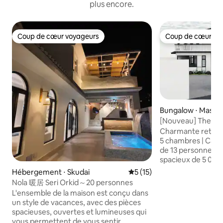
plus encore.
Coup de cœur voyageurs
Coup de cœur vo
Coup de cœur voyageurs
Coup de cœur vo
Bungalow ⋅ Masai
[Nouveau] The Col
5 chambres – Vast
Charmante retraite
billard
5 chambres | Cap
de 13 personnes Située sur un terrain
spacieux de 5 000 
maison de style col
Hébergement ⋅ Skudai
Évaluation moyenne sur la b
5 (15)
magnifiquement c
Nola 暖居 Seri Orkid～20 personnes
pour les familles,
L'ensemble de la maison est conçu dans
les amis voyageant en
un style de vacances, avec des pièces
forts : • 5 chambre
spacieuses, ouvertes et lumineuses qui
privative) • 4 lits 
vous permettent de vous sentir