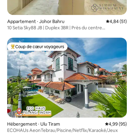
Appartement ⋅ Johor Bahru
Évaluation mo
4,84 (51)
10 Setia Sky88 JB | Duplex 3BR | Près du centre
commercial KSL
Coup de cœur voyageurs
Coups de cœur voyageurs les plus appréciés
Hébergement ⋅ Ulu Tiram
Évaluation mo
4,99 (95)
ECOHAUs AeonTebrau/Piscine/Netflix/Karaoké/Jeux