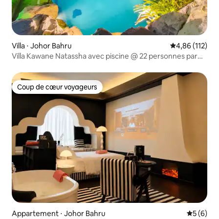
Villa ⋅ Johor Bahru
Évaluation moy
4,86 (112)
Villa Kawane Natassha avec piscine @ 22 personnes par
RR JBcity
Coup de cœur voyageurs
Coup de cœur voyageurs
Appartement ⋅ Johor Bahru
Évaluatio
5 (6)