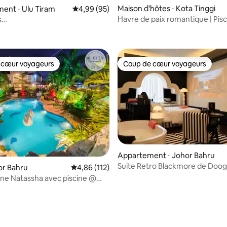
Maison d'hôtes ⋅ Kota Tinggi
ent ⋅ Ulu Tiram
Évaluation moyenne sur la base de 95 commen
4,99 (95)
Havre de paix romantique | Pis
s
r la base de 51 commentaires : 4,84 sur 5
privée, jacuzzi et cascade
au/Piscine/Netflix/Karaoké/Jeux
 cœur voyageurs
Coup de cœur voyageurs
 cœur voyageurs
Coup de cœur voyageurs
Appartement ⋅ Johor Bahru
Suite Retro Blackmore de Doog
 la base de 56 commentaires : 4,86 sur 5
hor Bahru
Évaluation moyenne sur la base de 112 comme
4,86 (112)
Baignoire@R&F II
ane Natassha avec piscine @
nes par RR JBcity