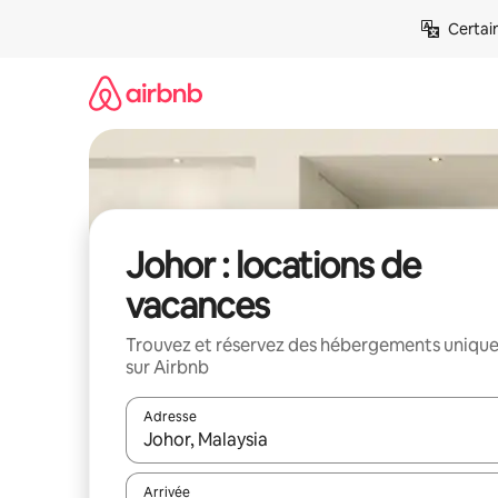
Aller
Certai
directement
au
contenu
Johor : locations de
vacances
Trouvez et réservez des hébergements uniqu
sur Airbnb
Adresse
Lorsque les résultats s'affichent, utilisez les flèc
Arrivée