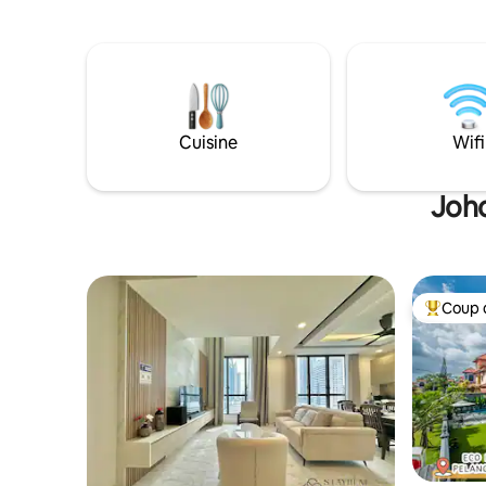
meublé, de la literie confortable au
quartier 
mobilier raffiné, et chaque détail a été
15 min d'I
soigneusement choisi pour agrémenter
galerie m
votre séjour. 🌿 Parfait pour : ✔ Réunion
15 minute
de famille ✔ Réunion entre amis / fête
minutes 
d'anniversaire ✔ Cohésion d'équipe
d'entreprise ✔ Détente pendant les
Cuisine
Wifi
fêtes 🛏 Les incontournables de la
propriété : • Peut accueillir jusqu'à
20 personnes • Plusieurs chambres
Joho
privées + salles de bain privées • Séjour
spacieux, idéal pour vos retrouvailles et
vos moments de détente • Parking
disponible (3 voitures à l'intérieur de la
maison, stationnement illimité à
Coup 
Coups de
l'extérieur) • Propre (serviettes jetables
fournies) • Calme, confortable et très
privé 🎉 Description de l'événement :
Adapté pour les fêtes et les soirées (des
frais supplémentaires s'appliqueront
pour les soirées ; veuillez nous contacter
pour plus d'informations) 📍
Emplacement : Transports pratiques et
proximité des principales commodités et