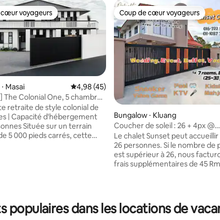
 cœur voyageurs
Coup de cœur voyageurs
 cœur voyageurs
Coup de cœur voyageurs
⋅ Masai
Évaluation moyenne sur la base de 45 comme
4,98 (45)
 The Colonial One, 5 chambres
louse et table de billard
 retraite de style colonial de
Bungalow ⋅ Kluang
es | Capacité d'hébergement
Coucher de soleil : 26 + 4px @
e sur un terrain
Piscine/KTV/Snooker/Baignoir
de 5 000 pieds carrés, cette
Le chalet Sunset peut accueillir
pour enfants
style colonial noir et blanc
26 personnes. Si le nombre de
 sur la base de 15 commentaires : 5 sur 5
ement conçue est parfaite
est supérieur à 26, nous factur
amilles, les grands groupes ou
frais supplémentaires de 45 Rm
yageant ensemble. Points
personne. Si le nombre de per
5 chambres (4 avec salle de bains
supérieur à 26, vous pouvez no
• 4 lits Queen Size, 1 lit simple
informer 2 jours à l'avance. Pour assurer
anapé-lit, 1 lit d'appoint avec
un séjour agréable à tous, nou
 populaires dans les locations de vaca
es de 1,90 m • À 5 minutes
une caution de 300 RM lors de
marché AEON • À 5 minutes du
l'enregistrement. Si une fête/un buffet