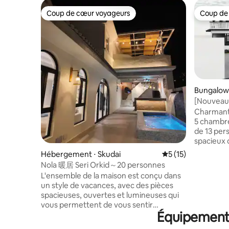
Coup de cœur voyageurs
Coup de
Coup de cœur voyageurs
Coup de
Bungalow 
[Nouveau]
– Vaste pe
Charmante
5 chambr
de 13 personnes Situé
spacieux 
maison de 
Hébergement ⋅ Skudai
Évaluation moyenne
5 (15)
magnifiqu
Nola 暖居 Seri Orkid～20 personnes
pour les f
L'ensemble de la maison est conçu dans
les amis vo
un style de vacances, avec des pièces
forts : • 
spacieuses, ouvertes et lumineuses qui
privative) 
vous permettent de vous sentir
Super, 1 c
Équipements
détendus et à l'aise dès que vous
deux lits simpl
entrez.L'intérieur est entièrement
du super