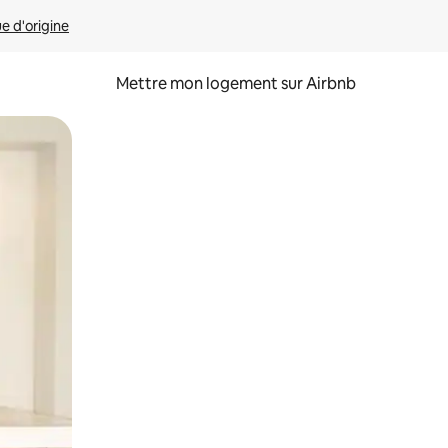
ue d'origine
Mettre mon logement sur Airbnb
sant glisser.