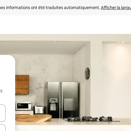
nes informations ont été traduites automatiquement. 
Afficher la lang
es
hes vers le haut et vers le bas pour les parcourir ou en appuyant et en fai