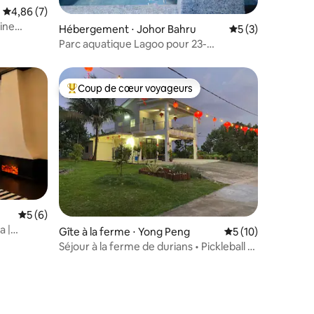
Évaluation moyenne sur la base de 7 commentaires : 4,86 sur 5
4,86 (7)
taires : 4,99 sur 5
cine
Hébergement ⋅ Johor Bahru
Évaluation moyenn
5 (3)
Parc aquatique Lagoo pour 23-
30 personnes à 5 min de KSL et à 5 km de
CIQ
Coup de cœur voyageurs
Coups de cœur voyageurs les plus appréciés
Évaluation moyenne sur la base de 6 commentaires : 5 sur 5
5 (6)
a |
ntaires : 4,86 sur 5
Gîte à la ferme ⋅ Yong Peng
Évaluation moyenne
5 (10)
Séjour à la ferme de durians • Pickleball •
Barbecue • Rassemblement