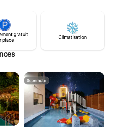
chaleur de JB. Nous fournissons : * WIFI
entaires
haut débit de 500 Mbit/s *entièrement
climatisé *Système de karaoké Jazpiper
*Télévision connectée 65 pouces
 Sunset
* ensemble de mahjong et table * table
r les
de billard * Purificateur d'eau SK Magic
uvenirs
ement gratuit
*serviettes *Shampoing et gel douche
Climatisation
nvenue au
r place
ances
Superhôte
Superhôte