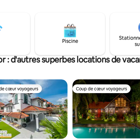
gastronomique de Permas • À
est organisé, des frais supplém
KEA Tebrau • À 15 minutes de la
de 200 RM pour la location et le
archande Southkey Mall • À
nettoyage seront facturés. Nous
s du mont Austin • À 30
sommes les administrateurs de
de Legoland
Chalet. Notre mission est d'aide
voyageurs à créer de beaux so
Stationn
Piscine
dans notre Sunset Chalet. Bie
su
Sunset Chalet Kluang.
r : d'autres superbes locations de vac
de cœur voyageurs
Coup de cœur voyageurs
 cœur voyageurs les plus appréciés
Coup de cœur voyageurs