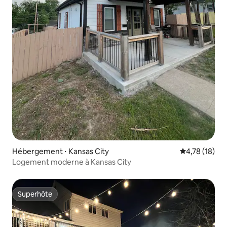
Hébergement ⋅ Kansas City
Évaluation mo
4,78 (18)
Logement moderne à Kansas City
Superhôte
Superhôte