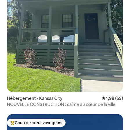
Hébergement ⋅ Kansas City
Évaluation mo
4,98 (59)
NOUVELLE CONSTRUCTION : calme au cœur de la ville
Coup de cœur voyageurs
Coups de cœur voyageurs les plus appréciés