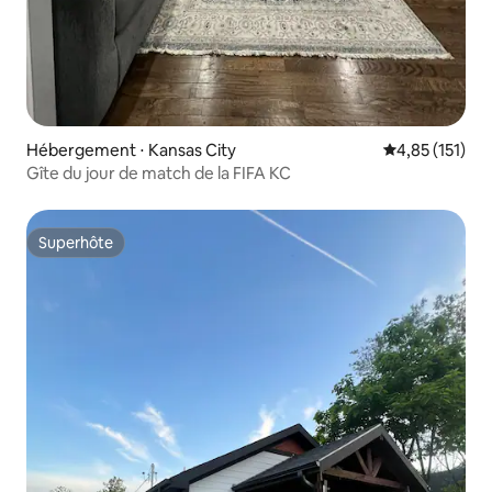
Hébergement ⋅ Kansas City
Évaluation moy
4,85 (151)
Gîte du jour de match de la FIFA KC
Superhôte
Superhôte