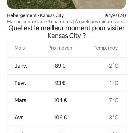
Hébergement ⋅ Kansas City
Évaluation mo
4,97 (74)
Maison confortable 3 chambres | À quelques minutes de
Quel est le meilleur moment pour visiter
Legends
Kansas City ?
Mois
Prix moyen
Temp. moy.
Janv.
89 €
-2 °C
Févr.
93 €
1 °C
Mars
104 €
7 °C
Avr.
106 €
13 °C