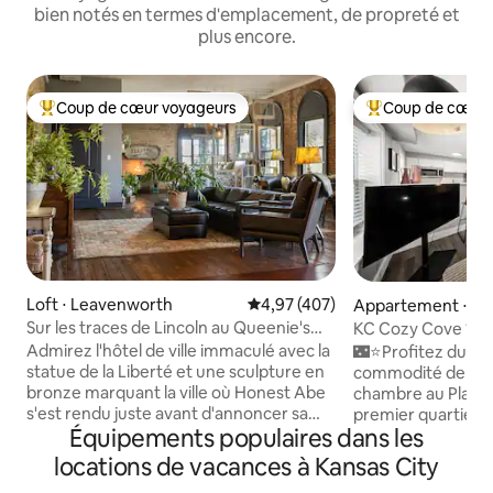
bien notés en termes d'emplacement, de propreté et
plus encore.
Coup de cœur voyageurs
Coup de cœur 
Coups de cœur voyageurs les plus appréciés
Coups de cœur vo
Loft ⋅ Leavenworth
Évaluation moyenne sur la base 
4,97 (407)
Appartement ⋅ Co
b Plaza
Sur les traces de Lincoln au Queenie's
KC Cozy Cove 1BR 
Loft à Leavenworth
Plaza Area
Admirez l'hôtel de ville immaculé avec la
🌃⭐Profitez du con
statue de la Liberté et une sculpture en
commodité de notr
bronze marquant la ville où Honest Abe
chambre au Plaza⭐🌃 Niché d
s'est rendu juste avant d'annoncer sa
premier quartier
Équipements populaires dans les
candidature à la présidence. Les briques
gastronomique de 
et le bois durs d'origine de cette maison
confort et style. 
locations de vacances à Kansas City
unique de 170 ans ont résisté à l'épreuve
promenade jusqu'