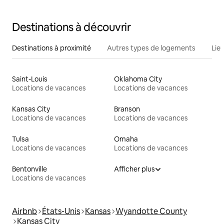
Destinations à découvrir
Destinations à proximité
Autres types de logements
Lie
Saint-Louis
Oklahoma City
Locations de vacances
Locations de vacances
Kansas City
Branson
Locations de vacances
Locations de vacances
Tulsa
Omaha
Locations de vacances
Locations de vacances
Bentonville
Afficher plus
Locations de vacances
Airbnb
États-Unis
Kansas
Wyandotte County
Kansas City