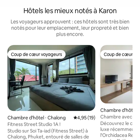
Hôtels les mieux notés à Karon
Les voyageurs approuvent : ces hôtels sont très bien
notés pour leur emplacement, leur propreté et bien
plus encore.
Coup de cœur voyageurs
Coup de cœur vo
Coup de cœur voyageurs
Coup de cœur vo
Chambre d'hôtel 
Chambre avec vue 
Chambre d'hôtel ⋅ Chalong
Évaluation moyenne sur la base
4,95 (19)
déjeuner près de l
Découvrez le conf
Fitness Street Studio 1A !
luxe récemment 
Studio sur Soi Ta-iad (Fitness Street) à
l'Orchidacea Resor
Chalong, Phuket, entouré de salles de