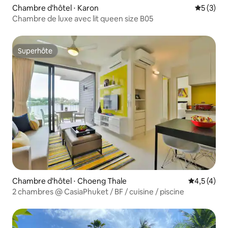
Chambre d'hôtel ⋅ Karon
Évaluatio
5 (3)
Chambre de luxe avec lit queen size B05
Superhôte
Superhôte
Chambre d'hôtel ⋅ Choeng Thale
Évaluation 
4,5 (4)
2 chambres @ CasiaPhuket / BF / cuisine / piscine