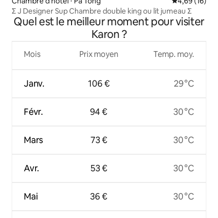
Chambre d'hôtel ⋅ Pa Tong
Évaluation mo
4,69 (16)
Σ J Designer Sup Chambre double king ou lit jumeau Σ
Quel est le meilleur moment pour visiter
Karon ?
Mois
Prix moyen
Temp. moy.
Janv.
106 €
29 °C
Févr.
94 €
30 °C
Mars
73 €
30 °C
Avr.
53 €
30 °C
Mai
36 €
30 °C