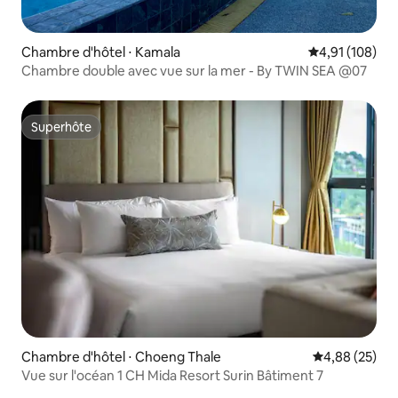
Chambre d'hôtel ⋅ Kamala
Évaluation moy
4,91 (108)
Chambre double avec vue sur la mer - By TWIN SEA @07
Superhôte
Superhôte
Chambre d'hôtel ⋅ Choeng Thale
Évaluation mo
4,88 (25)
Vue sur l'océan 1 CH Mida Resort Surin Bâtiment 7