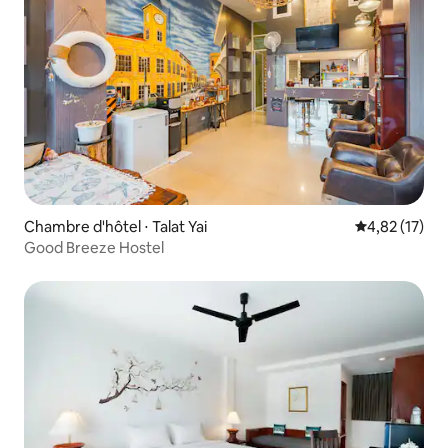
Chambre d'hôtel ⋅ Talat Yai
Évaluation mo
4,82 (17)
Good Breeze Hostel