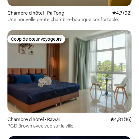
Chambre d'hôtel ⋅ Pa Tong
Évaluation m
4,7 (92)
Une nouvelle petite chambre-boutique confortable.
Coup de cœur voyageurs
Coup de cœur voyageurs
Chambre d'hôtel ⋅ Rawai
Évaluation mo
4,81 (16)
PGD Brown avec vue sur la ville