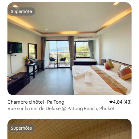
Superhôte
Superhôte
Chambre d'hôtel ⋅ Pa Tong
Évaluation mo
4,84 (43)
Vue sur la mer de Deluxe @ Patong Beach, Phuket
Superhôte
Superhôte