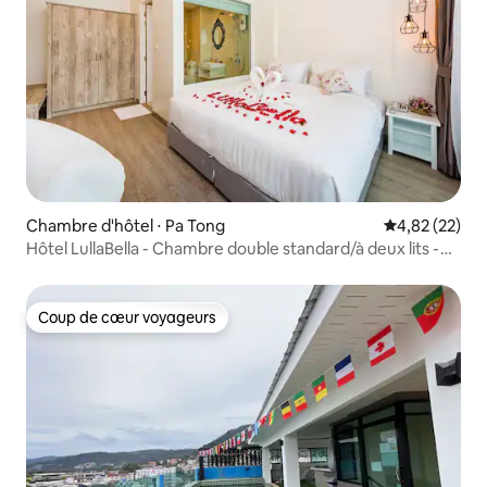
Chambre d'hôtel ⋅ Pa Tong
Évaluation mo
4,82 (22)
Hôtel LullaBella - Chambre double standard/à deux lits -
04
Coup de cœur voyageurs
Coup de cœur voyageurs