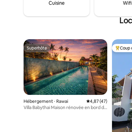
pour expl
Cuisine
Wifi
domaine privé au lac et aux collines
tropicaux
environnantes.
les rocher
Loc
Superhôte
Coup 
Superhôte
Coups de
Hébergement ⋅ Rawai
Évaluation moyenne su
4,87 (47)
Villa Babythai Maison rénovée en bord de
mer