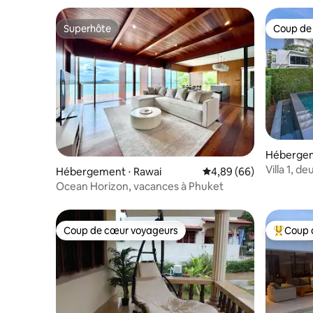
Superhôte
Coup de
Superhôte
Coup de
Hébergem
Villa 1, d
Hébergement ⋅ Rawai
Évaluation moyenne sur
4,89 (66)
Rawai, Ph
Ocean Horizon, vacances à Phuket
Coup de cœur voyageurs
Coup 
Coup de cœur voyageurs
Coups de