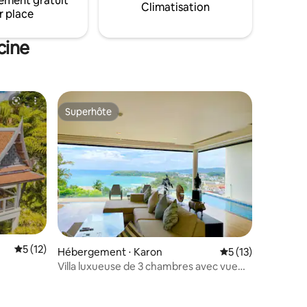
ement gratuit
mélange harmonieux de luxe et de
Climatisation
r place
commodité. Votre escapade commence
ici !
cine
Superhôte
Superhôte
Évaluation moyenne sur la base de 12 commentaires : 5 sur 5
5 (12)
Hébergement ⋅ Karon
Évaluation moyenne
5 (13)
Villa luxueuse de 3 chambres avec vue
imprenable sur la mer