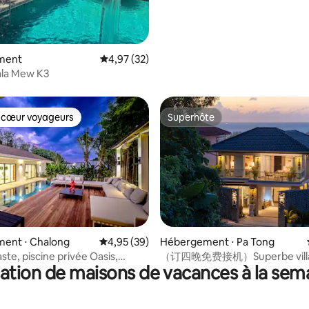
ment
Évaluation moyenne sur la base de 32 comme
4,97 (32)
ala Mew K3
 cœur voyageurs
Superhôte
 cœur voyageurs
Superhôte
sur la base de 54 commentaires : 5 sur 5
ent ⋅ Chalong
Évaluation moyenne sur la base de 39 commen
4,95 (39)
Hébergement ⋅ Pa Tong
ste, piscine privée Oasis,
（订四晚免费接机）Superbe villa 
ation de maisons de vacances à la sem
calme de Chalong
chambres, vue sur la mer et pis
Patong