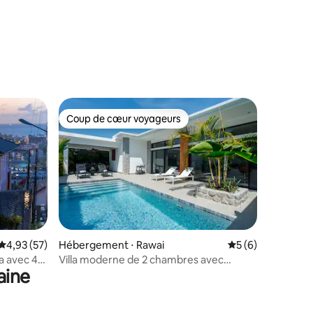
ntaires : 4,97 sur 5
Coup de cœur voyageurs
Coup de cœur voyageurs
taires : 4,95 sur 5
Évaluation moyenne sur la base de 57 commentaires : 4,93 sur 5
4,93 (57)
Hébergement ⋅ Rawai
Évaluation moyenn
5 (6)
avec 4
Villa moderne de 2 chambres avec
aine
cine à
piscine privée, oasis tropicale