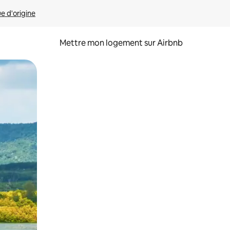
ue d'origine
Mettre mon logement sur Airbnb
sant glisser.