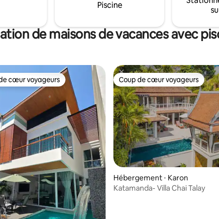
Stationn
orer les grappes de poissons
Piscine
et il vous attend
su
 et déplacer les coraux entre
s à l'extrémité sud de la plage.
ation de maisons de vacances avec pis
de cœur voyageurs
Coup de cœur voyageurs
 cœur voyageurs les plus appréciés
Coup de cœur voyageurs
r la base de 47 commentaires : 4,87 sur 5
Hébergement ⋅ Karon
Katamanda- Villa Chai Talay