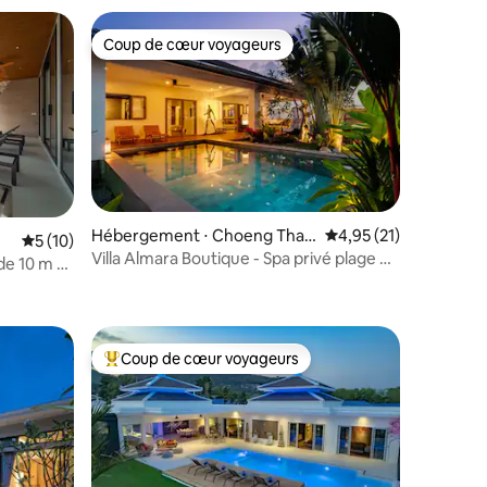
Coup de cœur voyageurs
Coup de cœur voyageurs
Hébergement ⋅ Choeng Thal
Évaluation moyenne su
4,95 (21)
mmentaires : 5 sur 5
Évaluation moyenne sur la base de 10 commentaires : 5 sur 5
5 (10)
e
Villa Almara Boutique - Spa privé plage de
 de 10 m et
Bang tao
Coup de cœur voyageurs
Coups de cœur voyageurs les plus appréciés