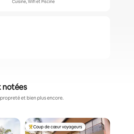
Cuisine, Wifi et Piscine
x notées
propreté et bien plus encore.
Héberge
Coup de cœur voyageurs
Superhô
Coups de cœur voyageurs les plus appréciés
Superhô
Bienvenue