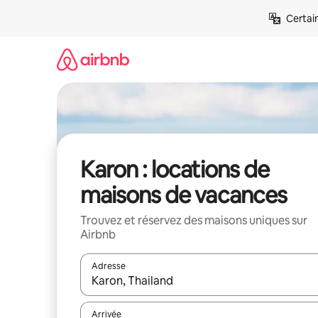
Aller
Certai
directement
au
contenu
Karon : locations de
maisons de vacances
Trouvez et réservez des maisons uniques sur
Airbnb
Adresse
Lorsque les résultats s'affichent, utilisez les flèc
Arrivée