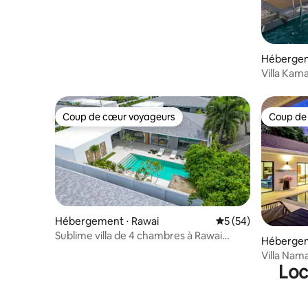
Héberge
Villa Kam
Coup de cœur voyageurs
Coup de
Coup de cœur voyageurs
Coup de
Hébergement ⋅ Rawai
Évaluation moyenne 
5 (54)
Sublime villa de 4 chambres à Rawai
Hébergem
Beach
Villa Nama
Loc
quartier 