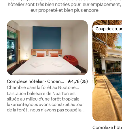
hôtelier sont très bien notées pour leur emplacement,
leur propreté et bien plus encore.
Coup de cœur vo
Coup de cœur vo
Complexe hôtelier ⋅ Choeng
Évaluation moyenne sur la base
4,76 (25)
Thale
Chambre dans la forêt au Nuatone
Resort Bangtao
La station balnéaire de Nua Ton est
située au milieu d'une forêt tropicale
luxuriante,nous avons construit autour
de la forêt , nous n'avons pas coupé la
forêt pour la construire :) La cascade
coule juste après notre café et notre
zone de détente située dans les arbres
Complexe hôtelier