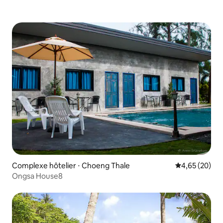
Complexe hôtelier ⋅ Choeng Thale
Évaluation mo
4,65 (20)
Ongsa House8