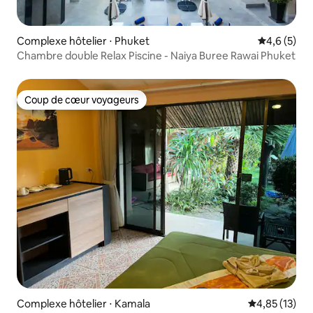
Complexe hôtelier ⋅ Phuket
Évaluation 
4,6 (5)
Chambre double Relax Piscine - Naiya Buree Rawai Phuket
Coup de cœur voyageurs
Coup de cœur voyageurs
Complexe hôtelier ⋅ Kamala
Évaluation mo
4,85 (13)