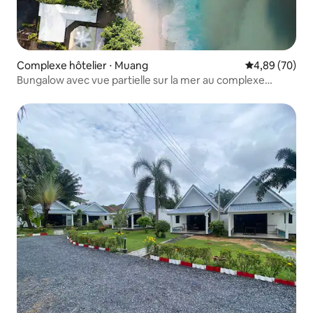
Complexe hôtelier ⋅ Muang
Évaluation mo
4,89 (70)
Bungalow avec vue partielle sur la mer au complexe
hôtelier The Mooring