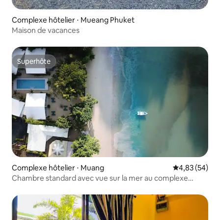
Complexe hôtelier ⋅ Mueang Phuket
Maison de vacances
Superhôte
Superhôte
Complexe hôtelier ⋅ Muang
Évaluation mo
4,83 (54)
Chambre standard avec vue sur la mer au complexe
hôtelier The Mooring