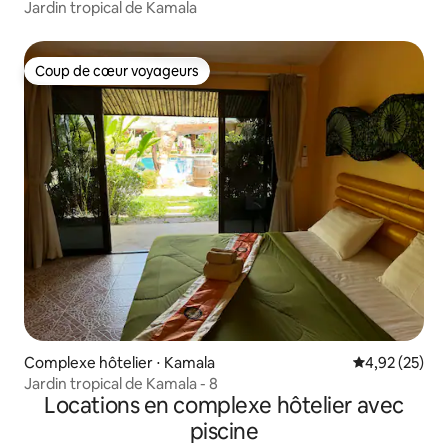
Jardin tropical de Kamala
Coup de cœur voyageurs
Coup de cœur voyageurs
Complexe hôtelier ⋅ Kamala
Évaluation mo
4,92 (25)
Jardin tropical de Kamala - 8
Locations en complexe hôtelier avec
piscine