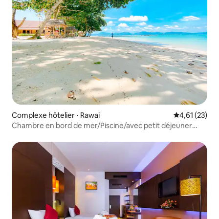
Complexe hôtelier ⋅ Rawai
Évaluation mo
4,61 (23)
Chambre en bord de mer/Piscine/avec petit déjeuner
quotidien