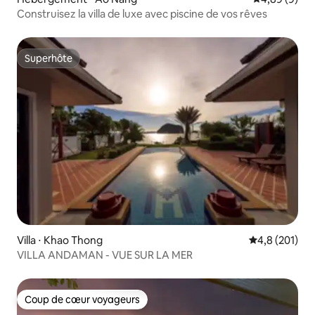
Construisez la villa de luxe avec piscine de vos rêves
Superhôte
Superhôte
Villa ⋅ Khao Thong
Évaluation mo
4,8 (201)
VILLA ANDAMAN - VUE SUR LA MER
Coup de cœur voyageurs
Coup de cœur voyageurs