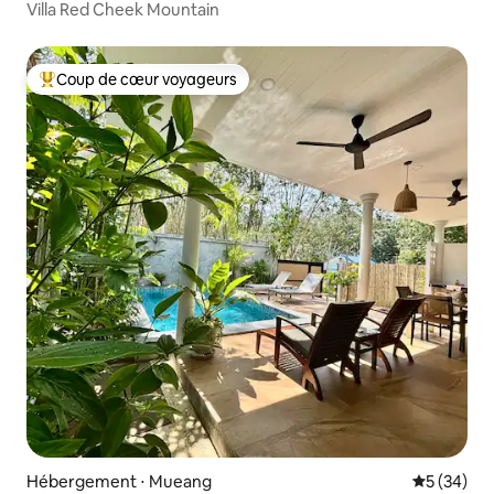
Villa Red Cheek Mountain
Coup de cœur voyageurs
Coups de cœur voyageurs les plus appréciés
Hébergement ⋅ Mueang
Évaluation
5 (34)