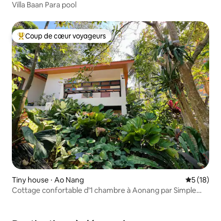
Villa Baan Para pool
Coup de cœur voyageurs
Coups de cœur voyageurs les plus appréciés
Tiny house ⋅ Ao Nang
Évaluation
5 (18)
Cottage confortable d'1 chambre à Aonang par Simple
House