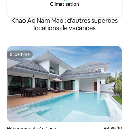
Climatisation
Khao Ao Nam Mao : d'autres superbes
locations de vacances
Superhôte
Superhôte
Hébergement ⋅ Ao Nang
Évaluation m
4,89 (9)