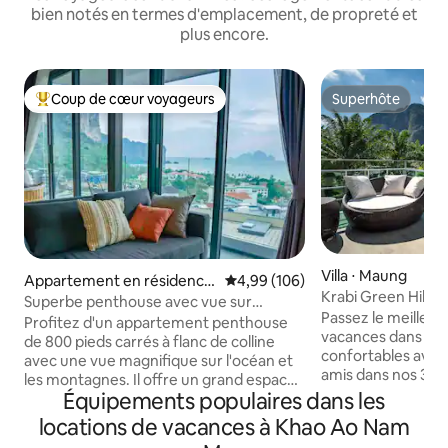
bien notés en termes d'emplacement, de propreté et
plus encore.
Coup de cœur voyageurs
Superhôte
Coups de cœur voyageurs les plus appréciés
Superhôte
Villa ⋅ Maung
Appartement en résidence
Évaluation moyenne sur la base 
4,99 (106)
Krabi Green Hill Po
⋅ Ao Nang
Superbe penthouse avec vue sur
3 chambres, piscin
Passez le meilleur moment de vos
l'océan, centre d'Ao Nang
Profitez d'un appartement penthouse
montagne
vacances dans des
de 800 pieds carrés à flanc de colline
confortables avec 
avec une vue magnifique sur l'océan et
amis dans nos 3 c
les montagnes. Il offre un grand espace
et contient toutes 
Équipements populaires dans les
de vie avec deux chambres, deux salles
vous pourriez avo
de bain, deux patios et une baignoire
locations de vacances à Khao Ao Nam
votre séjour, une c
extérieure. Le condo est non-fumeur et