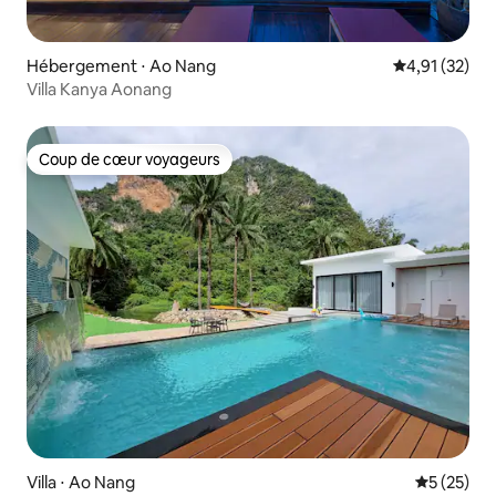
Hébergement ⋅ Ao Nang
Évaluation mo
4,91 (32)
Villa Kanya Aonang
Coup de cœur voyageurs
Coup de cœur voyageurs
Villa ⋅ Ao Nang
Évaluation
5 (25)