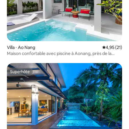
Villa ⋅ Ao Nang
Évaluation mo
4,95 (21)
Maison confortable avec piscine à Aonang, près de la
plage d'Ao Nang
Superhôte
Superhôte