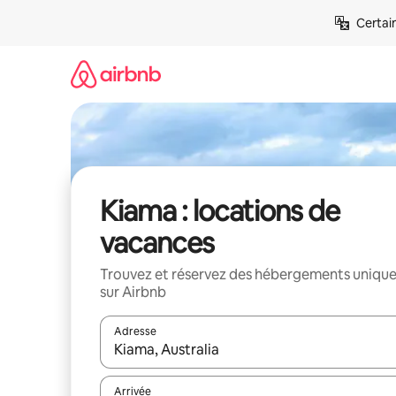
Aller
Certai
directement
au
contenu
Kiama : locations de
vacances
Trouvez et réservez des hébergements uniqu
sur Airbnb
Adresse
Lorsque les résultats s'affichent, utilisez les flèc
Arrivée