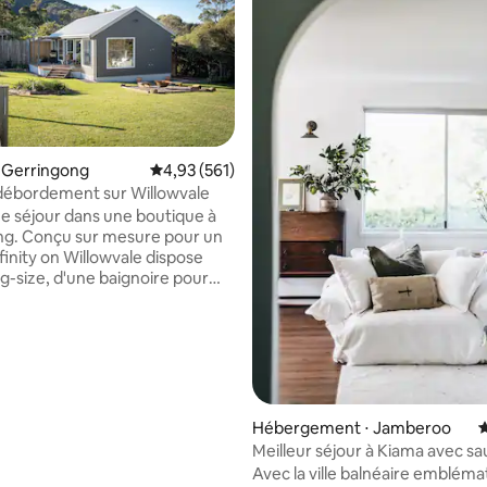
 Gerringong
Évaluation moyenne sur la base de 561 comme
4,93 (561)
 débordement sur Willowvale
 la base de 116 commentaires : 4,99 sur 5
e séjour dans une boutique à
ng. Conçu sur mesure pour un
finity on Willowvale dispose
ing-size, d'une baignoire pour
n foyer privé et d'une immense
our admirer la vue et les
e soleil. Tout est conçu pour la
nfinity est situé au milieu des
erdoyantes de l'idyllique
e Road, qui abrite des fermes
et le magnifique vignoble de
Hébergement ⋅ Jamberoo
É
iver. À dix minutes de Kiama et
Meilleur séjour à Kiama avec sa
la côte sud de la Nouvelle-
comme vu dans Aust Traveller
Avec la ville balnéaire embléma
 Sud. À seulement 5 minutes de