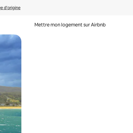
ue d'origine
Mettre mon logement sur Airbnb
sant glisser.