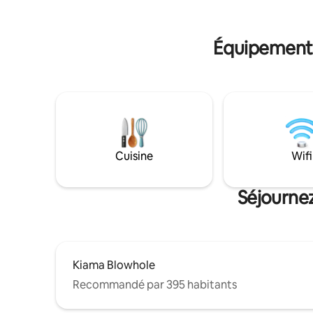
choix pour vous réunir. Votre toutou
la plage, 
peut courir librement dans la cour
des millio
herbeuse entièrement clôturée et
profiter du temps sur les plages de la
Équipements
région où les chiens sont acceptés.
Cuisine
Wifi
Séjournez
Kiama Blowhole
Recommandé par 395 habitants