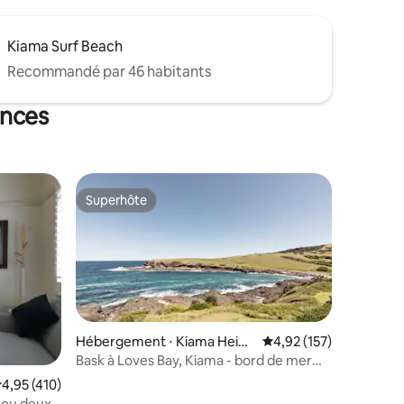
Kiama Surf Beach
Recommandé par 46 habitants
ances
Superhôte
lus appréciés
Superhôte
Hébergement ⋅ Kiama Heigh
Évaluation moyenne sur
4,92 (157)
ts
Bask à Loves Bay, Kiama - bord de mer
élégant
taires : 4,99 sur 5
valuation moyenne sur la base de 410 commentaires : 4,95 sur 5
4,95 (410)
 ou deux