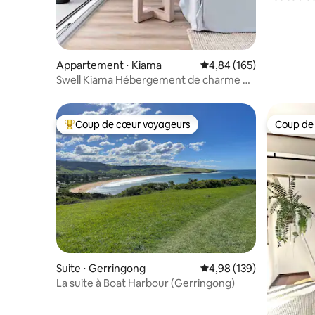
Appartement ⋅ Kiama
Évaluation moyenne sur 
4,84 (165)
Swell Kiama Hébergement de charme en
bord de mer
Coup de cœur voyageurs
Coup de
Coups de cœur voyageurs les plus appréciés
Coup de
Suite ⋅ Gerringong
Évaluation moyenne sur 
4,98 (139)
La suite à Boat Harbour (Gerringong)