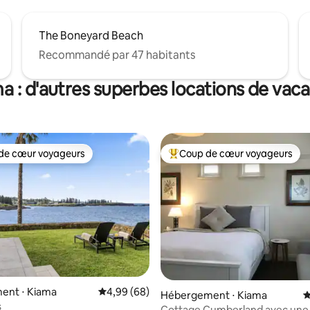
The Boneyard Beach
Recommandé par 47 habitants
a : d'autres superbes locations de vac
de cœur voyageurs
Coup de cœur voyageurs
 cœur voyageurs les plus appréciés
Coups de cœur voyageurs les p
ent ⋅ Kiama
Évaluation moyenne sur la base de 68 commen
4,99 (68)
Hébergement ⋅ Kiama
É
s
Cottage Cumberland avec une