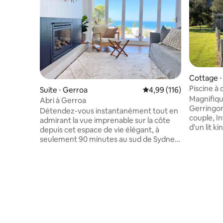
Cottage ⋅
Piscine à
Suite ⋅ Gerroa
Évaluation moyenne sur
4,99 (116)
Magnifiqu
Abri à Gerroa
Gerringo
Détendez-vous instantanément tout en
couple, In
admirant la vue imprenable sur la côte
d'un lit k
depuis cet espace de vie élégant, à
deux, d'u
seulement 90 minutes au sud de Sydney
terrasse p
et à 700 mètres à pied de Seven Mile
couchers d
Beach. Ouvrez les portes-fenêtres pour
détente. I
sentir la brise de l'océan et étendez
collines v
l'espace sur une vaste terrasse. Ou
Willowval
installez-vous confortablement près de
laitières 
la cheminée pendant les mois les plus
Crooked R
froids. Avec le petit-déjeuner servi et le
Berry sur 
salon extérieur, vous aurez l'embarras du
Galles du