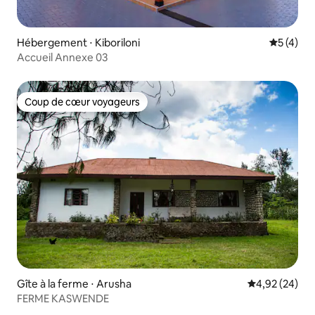
Hébergement ⋅ Kiboriloni
Évaluatio
5 (4)
Accueil Annexe 03
Coup de cœur voyageurs
Coup de cœur voyageurs
Gîte à la ferme ⋅ Arusha
Évaluation mo
4,92 (24)
FERME KASWENDE