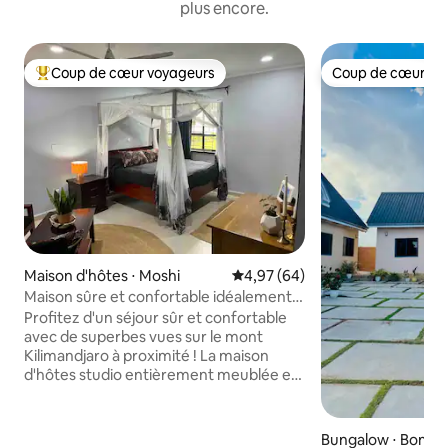
plus encore.
Coup de cœur voyageurs
Coup de cœur vo
Coups de cœur voyageurs les plus appréciés
Coup de cœur vo
Maison d'hôtes ⋅ Moshi
Évaluation moyenne sur la base
4,97 (64)
Maison sûre et confortable idéalement
située !
Profitez d'un séjour sûr et confortable
avec de superbes vues sur le mont
Kilimandjaro à proximité ! La maison
d'hôtes studio entièrement meublée est
située sur la même propriété que la
maison de l'hôte afin que vous puissiez
vous sentir en sécurité et être assuré
Bungalow ⋅ Boma