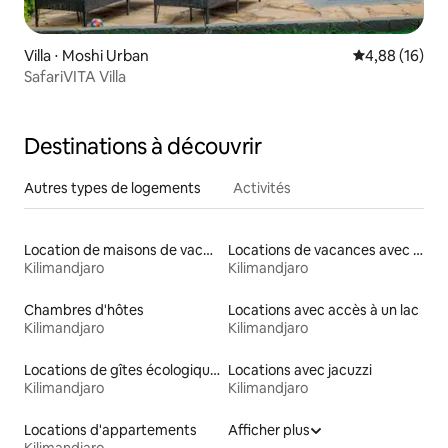
Villa ⋅ Moshi Urban
Évaluation mo
4,88 (16)
SafariVITA Villa
Destinations à découvrir
Autres types de logements
Activités
Location de maisons de vacances
Locations de vacances avec piscine
Kilimandjaro
Kilimandjaro
Chambres d'hôtes
Locations avec accès à un lac
Kilimandjaro
Kilimandjaro
Locations de gîtes écologiques
Locations avec jacuzzi
Kilimandjaro
Kilimandjaro
Locations d'appartements
Afficher plus