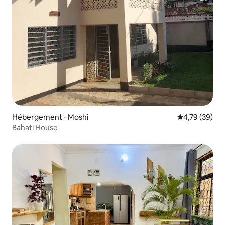
Hébergement ⋅ Moshi
Évaluation mo
4,79 (39)
Bahati House