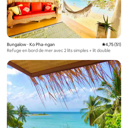
Bungalow ⋅ Ko Pha-ngan
Évaluation mo
4,75 (51)
Refuge en bord de mer avec 2 lits simples + lit double