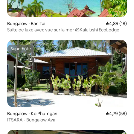
Bungalow ⋅ Ban Tai
Évaluation mo
4,89 (18)
Suite de luxe avec vue sur la mer @Kalulushi EcoLodge
Superhôte
Superhôte
Bungalow ⋅ Ko Pha-ngan
Évaluation mo
4,79 (58)
ITSARA - Bungalow Ava