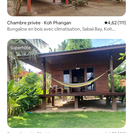
Chambre privée ⋅ Koh Phangan
Évaluation mo
4,62 (111)
Bungalow en bois avec climatisation, Sabaii Bay, Koh
Phangan
Superhôte
Superhôte