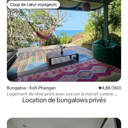
Coup de cœur voyageurs
Coup de cœur voyageurs
Bungalow ⋅ Koh Phangan
Évaluation moy
4,86 (160)
Logement de rêve privé avec vue sur la mer et cuisine.
Location de bungalows privés
Plage isolée