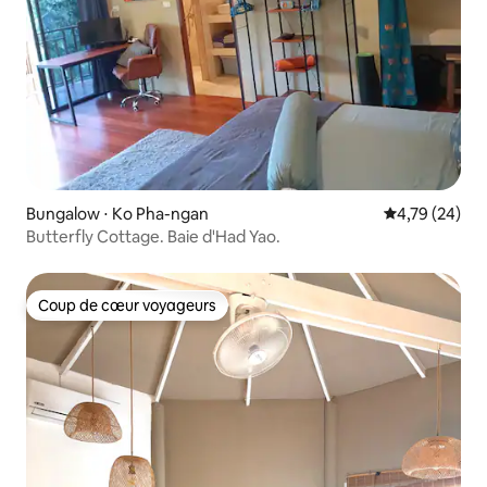
Bungalow ⋅ Ko Pha-ngan
Évaluation mo
4,79 (24)
Butterfly Cottage. Baie d'Had Yao.
Coup de cœur voyageurs
Coup de cœur voyageurs