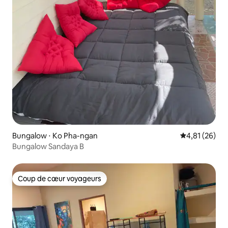
Bungalow ⋅ Ko Pha-ngan
Évaluation mo
4,81 (26)
Bungalow Sandaya B
Coup de cœur voyageurs
Coup de cœur voyageurs