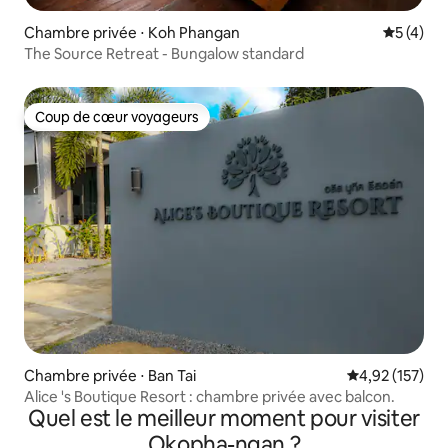
Chambre privée ⋅ Koh Phangan
Évaluatio
5 (4)
The Source Retreat - Bungalow standard
Coup de cœur voyageurs
Coup de cœur voyageurs
Chambre privée ⋅ Ban Tai
Évaluation moy
4,92 (157)
Alice 's Boutique Resort : chambre privée avec balcon.
Quel est le meilleur moment pour visiter
Okopha-ngan ?