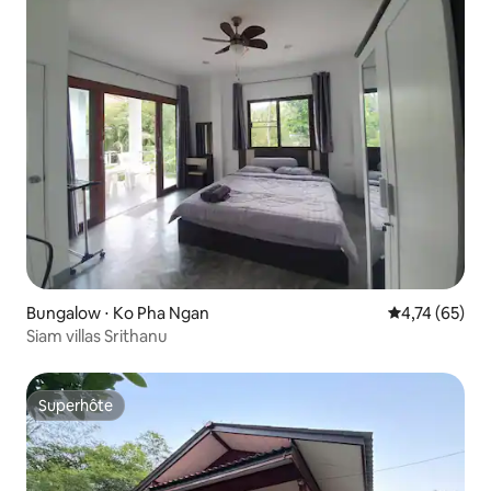
Bungalow ⋅ Ko Pha Ngan
Évaluation mo
4,74 (65)
Siam villas Srithanu
Superhôte
Superhôte