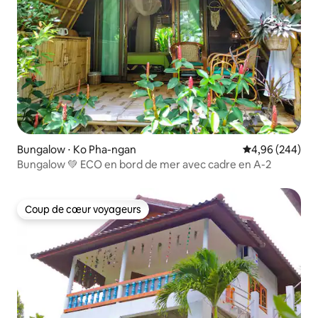
Bungalow ⋅ Ko Pha-ngan
Évaluation moy
4,96 (244)
Bungalow 💚 ECO en bord de mer avec cadre en A-2
Coup de cœur voyageurs
Coup de cœur voyageurs