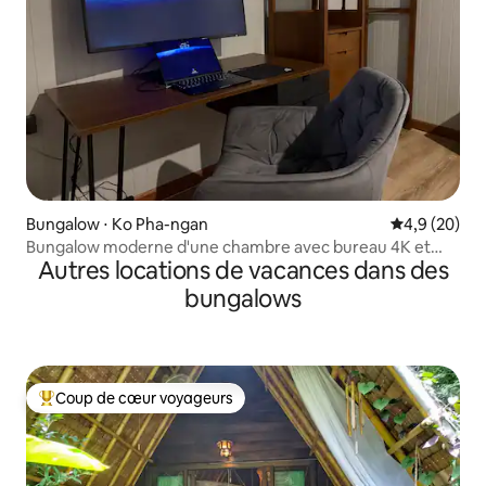
Bungalow ⋅ Ko Pha-ngan
Évaluation m
4,9 (20)
Bungalow moderne d'une chambre avec bureau 4K et
Autres locations de vacances dans des
emplacement central
bungalows
Coup de cœur voyageurs
Coups de cœur voyageurs les plus appréciés