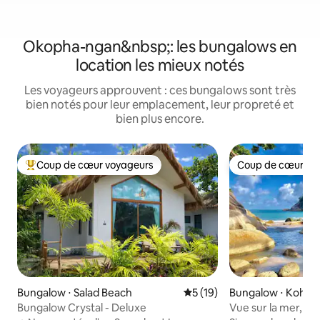
Okopha-ngan&nbsp;: les bungalows en
location les mieux notés
Les voyageurs approuvent : ces bungalows sont très
bien notés pour leur emplacement, leur propreté et
bien plus encore.
Coup de cœur voyageurs
Coup de cœur vo
Coups de cœur voyageurs les plus appréciés
Coup de cœur vo
Bungalow ⋅ Salad Beach
Évaluation moyenne sur la b
5 (19)
Bungalow ⋅ Koh P
Bungalow Crystal - Deluxe
Vue sur la mer, con