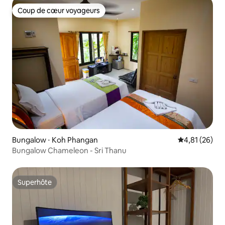
Coup de cœur voyageurs
Coup de cœur voyageurs
Bungalow ⋅ Koh Phangan
Évaluation mo
4,81 (26)
Bungalow Chameleon - Sri Thanu
Superhôte
Superhôte