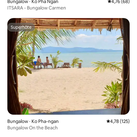
Bungalow ⋅ Ko Pha Ngan
Évaluation mo
4,76 (68)
ITSARA - Bungalow Carmen
Superhôte
Superhôte
Bungalow ⋅ Ko Pha-ngan
Évaluation moy
4,78 (125)
Bungalow On the Beach