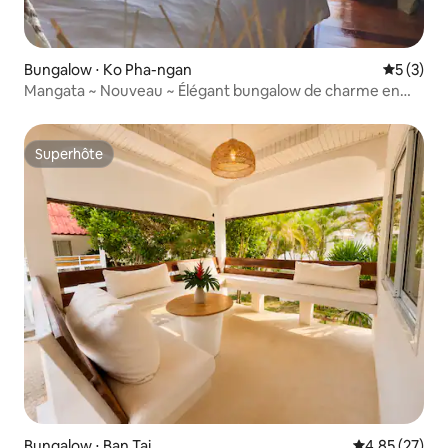
Bungalow ⋅ Ko Pha-ngan
Évaluatio
5 (3)
Mangata ~ Nouveau ~ Élégant bungalow de charme en
bord de mer 1
Superhôte
Superhôte
Bungalow ⋅ Ban Tai
Évaluation mo
4,85 (27)