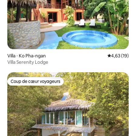
Villa ⋅ Ko Pha-ngan
Évaluation mo
4,63 (19)
Villa Serenity Lodge
Coup de cœur voyageurs
Coup de cœur voyageurs