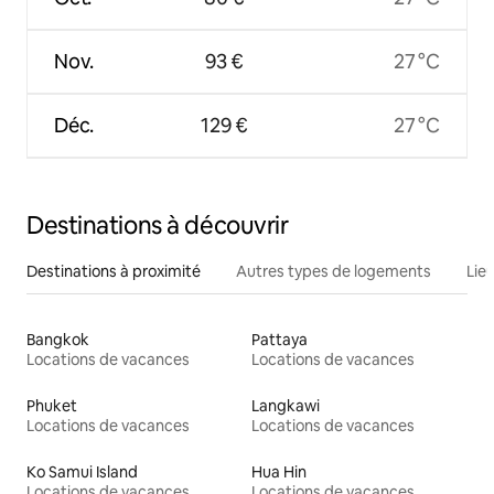
Nov.
93 €
27 °C
Déc.
129 €
27 °C
Destinations à découvrir
Destinations à proximité
Autres types de logements
Lie
Bangkok
Pattaya
Locations de vacances
Locations de vacances
Phuket
Langkawi
Locations de vacances
Locations de vacances
Ko Samui Island
Hua Hin
Locations de vacances
Locations de vacances