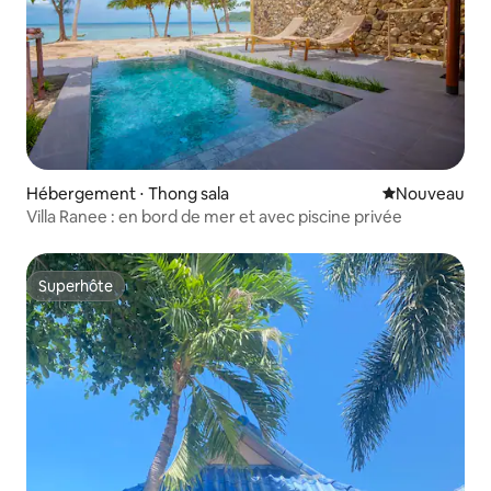
Hébergement ⋅ Thong sala
Nouvel hébe
Nouveau
Villa Ranee : en bord de mer et avec piscine privée
Superhôte
Superhôte