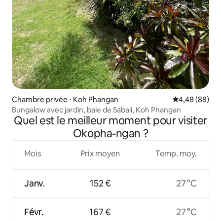
Chambre privée ⋅ Koh Phangan
Évaluation mo
4,48 (88)
Bungalow avec jardin, baie de Sabaii, Koh Phangan
Quel est le meilleur moment pour visiter
Okopha-ngan ?
Mois
Prix moyen
Temp. moy.
Janv.
152 €
27 °C
Févr.
167 €
27 °C