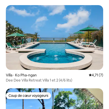
Villa ⋅ Ko Pha-ngan
Évaluation 
4,71 (7)
Dee Dee Villa Retreat Villa 1 et 2 (4/6 lits)
Coup de cœur voyageurs
Coup de cœur voyageurs