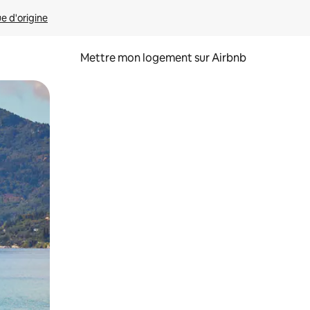
ue d'origine
Mettre mon logement sur Airbnb
sant glisser.