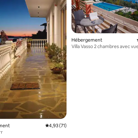
Hébergement
sur la base de 24 commentaires : 5 sur 5
Villa Vasso 2 chambres avec vue
mer Résidence II, Kerasia
ment
Évaluation moyenne sur la base de 71 comme
4,93 (71)
rr