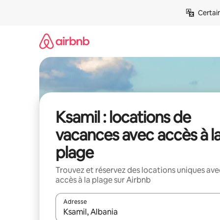
Aller
Certai
directement
au
contenu
Ksamil : locations de
vacances avec accès à l
plage
Trouvez et réservez des locations uniques ave
accès à la plage sur Airbnb
Adresse
Lorsque les résultats s'affichent, utilisez les flèc