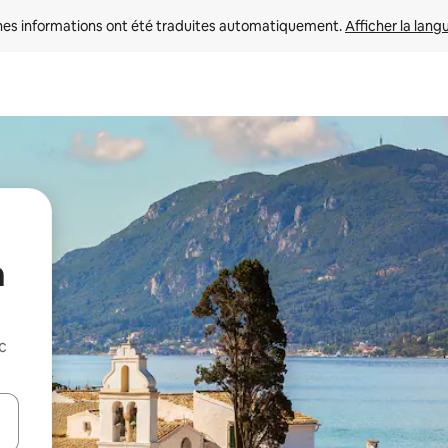
nes informations ont été traduites automatiquement. 
Afficher la lang
a
c
hes vers le haut et vers le bas pour les parcourir ou en appuyant et en fai