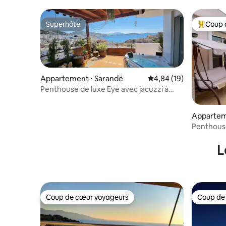
Superhôte
Coup 
Superhôte
Coups de
Appartement ⋅ Sarandë
Évaluation moyenne su
4,84 (19)
Penthouse de luxe Eye avec jacuzzi à
Saranda
Appartem
Penthouse
parking, c
L
Coup de cœur voyageurs
Coup de
Coup de cœur voyageurs
Coup de