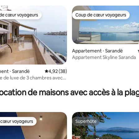
de cœur voyageurs
Coup de cœur voyageurs
 cœur voyageurs les plus appréciés
Coup de cœur voyageurs
r la base de 19 commentaires : 4,84 sur 5
Appartement ⋅ Sarandë
Appartement Skyline Saranda
ent ⋅ Sarandë
Évaluation moyenne sur la base de 38 commen
4,92 (38)
 de luxe de 3 chambres avec
limatisation et WI-FI
ocation de maisons avec accès à la pla
 cœur voyageurs
Superhôte
 cœur voyageurs
Superhôte