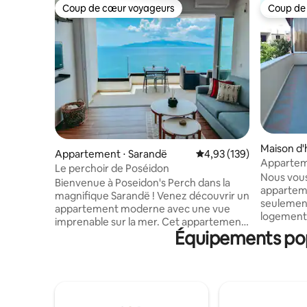
Coup de cœur voyageurs
Coup de
Coup de cœur voyageurs
Coup de
Maison d'
Appartement ⋅ Sarandë
Évaluation moyenne sur
4,93 (139)
Appartem
Le perchoir de Poséidon
Nous vou
Bienvenue à Poseidon's Perch dans la
apparteme
magnifique Sarandë ! Venez découvrir un
seulement
appartement moderne avec une vue
logement 
imprenable sur la mer. Cet appartement
chambres,
Équipements popu
d'une chambre et d'une salle de bain fait
un lit simp
passer l'espace de vie intérieur/extérieur
réfrigérat
au niveau supérieur grâce à une grande
connexion
paroi vitrée coulissante. Profitez de
balcon. Av
votre café du matin, d'un repas en plein
3 cuisine
air et de soirées de détente au premier