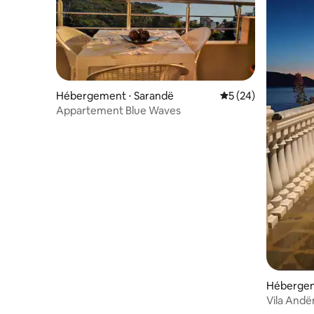
Hébergement ⋅ Sarandë
Évaluation moyenne 
5 (24)
Appartement Blue Waves
Héberge
Vila Andë