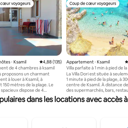
 cœur voyageurs
Coup de cœur voyageurs
 cœur voyageurs
Coup de cœur voyageurs
hôtes ⋅ Ksamil
Évaluation moyenne sur la base de 135 comme
4,88 (135)
Appartement ⋅ Ksamil
É
 la base de 139 commentaires : 4,93 sur 5
ent de 4 chambres à ksamil
Villa parfaite à 1 min à pied de l
Dori 3
s proposons un charmant
La Villa Dori est située à seule
nt à louer à Ksamil, à
1 minute à pied de la plage, à 3
 150 mètres de la plage. Le
centre de Ksamil. À distance 
spacieux dispose de 4
des supermarchés, bars, restau
 chacune avec un lit double,
Wifi gratuit. 2 climatiseurs dans les deux
laires dans les locations avec accès à 
le, la climatisation, un
chambres, TV. Serviettes de salle de bain
eur, une télévision, une
et articles de toilette gratuits. 
 Wi-Fi et un accès à un grand
entièrement équipée. RESTAURANT
ec 4 salles de bains et
TRADITIONNEL sur la propriété
s entièrement équipées.
plus :) Parking privé. Nous organisons le