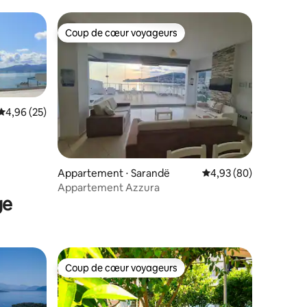
Coup de cœur voyageurs
Coup de cœur voyageurs
Évaluation moyenne sur la base de 25 commentaires : 4,96 sur 5
4,96 (25)
taires : 4,92 sur 5
Appartement ⋅ Sarandë
Évaluation moyenne su
4,93 (80)
Appartement Azzura
ge
Coup de cœur voyageurs
Coup de cœur voyageurs