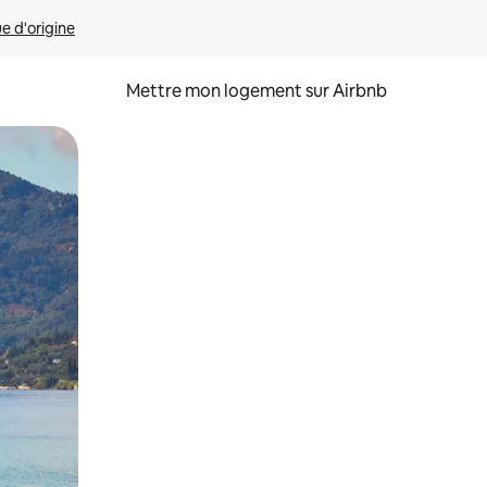
ue d'origine
Mettre mon logement sur Airbnb
sant glisser.