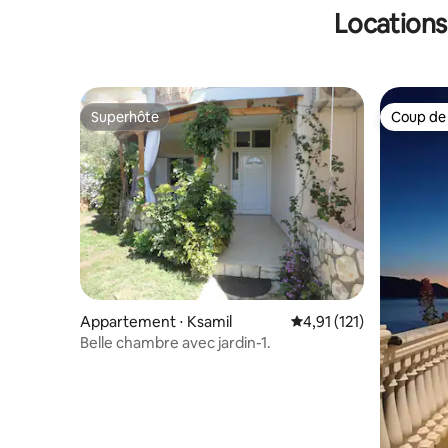
Locations
Superhôte
Coup de
Superhôte
Coup de
Appartement ⋅ Ksamil
Évaluation moyenne sur
4,91 (121)
Belle chambre avec jardin-1.