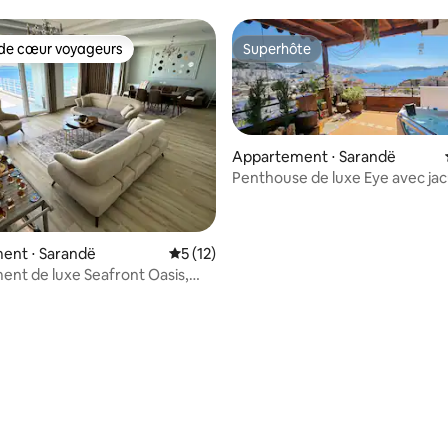
de cœur voyageurs
Superhôte
 cœur voyageurs les plus appréciés
Superhôte
Appartement ⋅ Sarandë
Penthouse de luxe Eye avec jac
Saranda
 la base de 32 commentaires : 4,94 sur 5
ent ⋅ Sarandë
Évaluation moyenne sur la base de 12 co
5 (12)
nt de luxe Seafront Oasis,
sur la mer