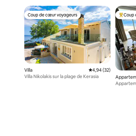
Coup de cœur voyageurs
Coup 
Coup de cœur voyageurs
Coups de
Villa
Évaluation moyenne sur
4,94 (32)
Villa Nikolakis sur la plage de Kerasia
Appartem
Apparteme
avec vue 