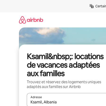
Aller
Certai
directement
au
contenu
Ksamil&nbsp;: locations
de vacances adaptées
aux familles
Trouvez et réservez des logements uniques
adaptés aux familles sur Airbnb
Adresse
Lorsque les résultats s'affichent, utilisez les flèc