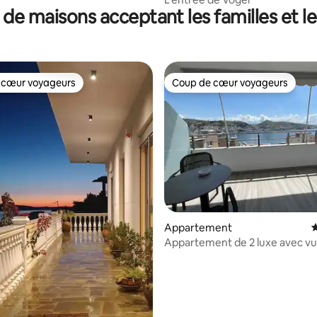
 de maisons acceptant les familles et l
 cœur voyageurs
Coup de cœur voyageurs
 cœur voyageurs
Coup de cœur voyageurs
 la base de 121 commentaires : 4,91 sur 5
Appartement
É
Appartement de 2 luxe avec vue
mer