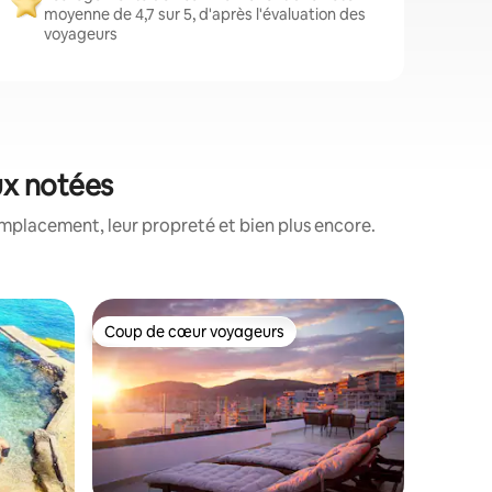
moyenne de 4,7 sur 5, d'après l'évaluation des
voyageurs
ux notées
mplacement, leur propreté et bien plus encore.
Appartem
Coup de cœur voyageurs
Coup
Coup de cœur voyageurs
Coups d
The View 
déjeuner 
Découvre
The View
élégant 
la ville,
meilleure
la vie no