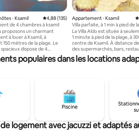
hôtes ⋅ Ksamil
Évaluation moyenne sur la base de 135 comme
4,88 (135)
Appartement ⋅ Ksamil
É
 la base de 139 commentaires : 4,93 sur 5
ent de 4 chambres à ksamil
Villa parfaite, à 1 min à pied de l
Aldo 1
s proposons un charmant
La Villa Aldo est située à seule
nt à louer à Ksamil, à
1 minute à pied de la plage, à 3
 150 mètres de la plage. Le
centre de Ksamil. À distance 
spacieux dispose de 4
des supermarchés, bars, restau
 chacune avec un lit double,
Wifi gratuit. 2 climatiseurs dans les deux
ents populaires dans les locations adap
le, la climatisation, un
chambres, TV. Serviettes de salle de bain
eur, une télévision, une
et articles de toilette gratuits. 
 Wi-Fi et un accès à un grand
entièrement équipée. RESTAURANT
ec 4 salles de bains et
TRADITIONNEL sur la propriété
s entièrement équipées.
plus :) Parking privé. Nous organisons le
extérieur comprend un grand
transport de Tirana à Ksamil et
rfait pour la détente, et un
terminal de ferry de Saranda à 
écurisé sur place. Cet
Nous pouvons vous aider à lou
Stationn
Piscine
nt est idéal pour les familles
voiture à un prix raisonnable. Nous
su
oupes à la recherche d'une
proposons également des excu
 mémorable en bord de mer !
bateau incroyables !!!
 de logement avec jacuzzi et adaptés au
-nous pour réserver votre