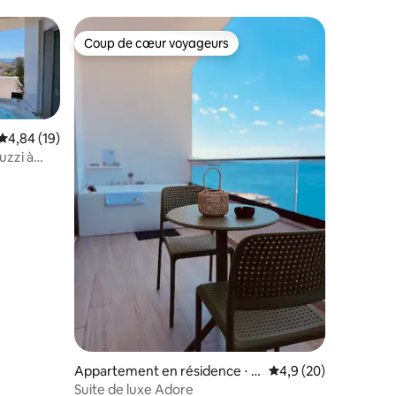
Coup de cœur voyageurs
Coup de cœur voyageurs
Évaluation moyenne sur la base de 19 commentaires : 4,84 sur 5
4,84 (19)
uzzi à
mmentaires : 5 sur 5
Appartement en résidence ⋅ S
Évaluation moyenne s
4,9 (20)
arandë
Suite de luxe Adore