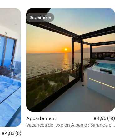
Superhôte
Superhôte
ntaires : 4,81 sur 5
Appartement
Évaluation moyenne su
4,95 (19)
Vacances de luxe en Albanie : Saranda en
bord de mer
Évaluation moyenne sur la base de 6 commentaires : 4,83 sur 5
4,83 (6)