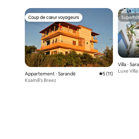
Coup de cœur voyageurs
Superhô
Coup de cœur voyageurs
Superhô
Villa ⋅ Sa
Luxe Villa
Appartement ⋅ Sarandë
Évaluation moyenne
5 (11)
Ksamili's Breez