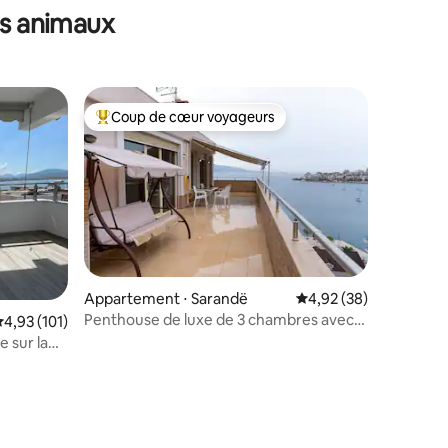
es animaux
Coup de cœur voyageurs
Coups de cœur voyageurs les plus appréciés
Appartement ⋅ Sarandë
Évaluation moyenne su
4,92 (38)
Penthouse de luxe de 3 chambres avec
valuation moyenne sur la base de 101 commentaires : 4,93 sur 5
4,93 (101)
parking, climatisation et WI-FI
 sur la