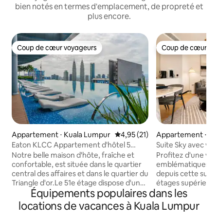
bien notés en termes d'emplacement, de propreté et
plus encore.
Coup de cœur voyageurs
Coup de cœur vo
Coup de cœur voyageurs
Coup de cœur vo
Appartement ⋅ Kuala Lumpur
Évaluation moyenne sur la base
4,95 (21)
Appartement ⋅ K
Keramat
Eaton KLCC Appartement d'hôtel 5
Suite Sky avec vu
étoiles Piscine à débordement Célèbre
tours jumelles | S
Notre belle maison d'hôte, fraîche et
Profitez d'une vue
sur les réseaux sociaux (nouvelle offre
confortable, est située dans le quartier
emblématiques tou
Airbnb)
central des affaires et dans le quartier du
depuis cette suite
Triangle d'or.Le 51e étage dispose d'une
étages supérieurs
Équipements populaires dans les
piscine à débordement avec une vue
au cœur de Kuala Lumpur.
magnifique, entourée de toutes les
les familles, les g
locations de vacances à Kuala Lumpur
tours emblématiques de Malaisie, y
de luxe en ville, c