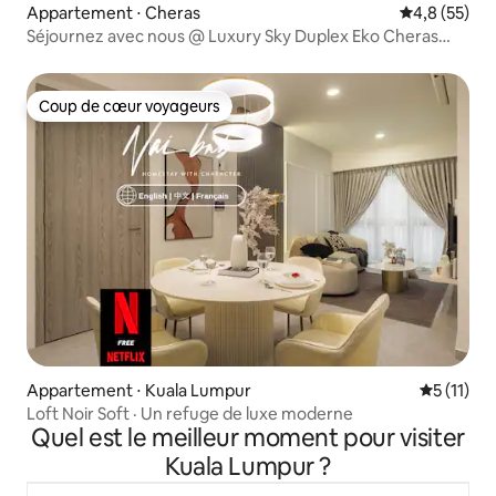
Appartement ⋅ Cheras
Évaluation m
4,8 (55)
Séjournez avec nous @ Luxury Sky Duplex Eko Cheras
Mall
Coup de cœur voyageurs
Coup de cœur voyageurs
Appartement ⋅ Kuala Lumpur
Évaluatio
5 (11)
Loft Noir Soft · Un refuge de luxe moderne
Quel est le meilleur moment pour visiter
Kuala Lumpur ?