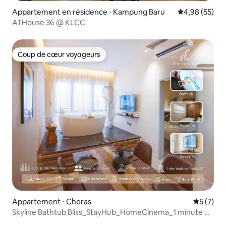
Appartement en résidence ⋅ Kampung Baru
Évaluation mo
4,98 (55)
ATHouse 36 @ KLCC
Coup de cœur voyageurs
Coup de cœur voyageurs
Appartement ⋅ Cheras
Évaluatio
5 (7)
Skyline Bathtub Bliss_StayHub_HomeCinema_1 minute de
LRT