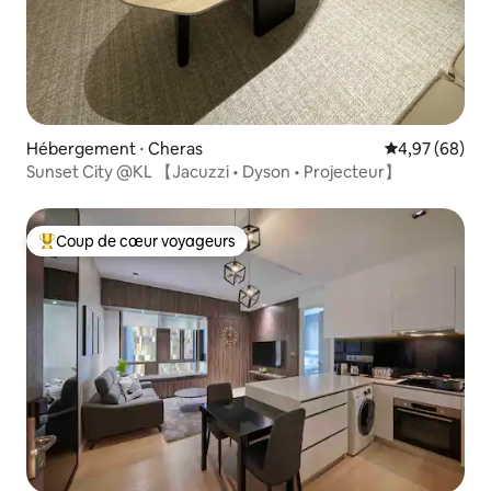
Hébergement ⋅ Cheras
Évaluation mo
4,97 (68)
Sunset City @KL 【Jacuzzi • Dyson • Projecteur】
Coup de cœur voyageurs
Coups de cœur voyageurs les plus appréciés