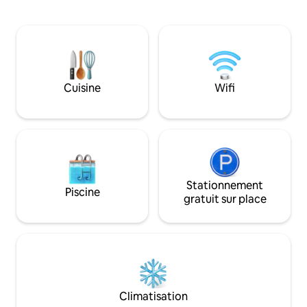
compris les tours jumelles Petronas, la
de 3 chambres dis
tour KL, Suria KLCC et la tour Merdeka
qualité hôtelière, 
Square. La maison est idéalement située
entièrement équi
à 100 m de la station de métro Conlay et
Wi-Fi haut débit, 
à 1 km du centre commercial Pavilion, de
relaxante et d'une
KLCC, de TRX et de nombreuses autres
ligne d'horizon, d
attractions populaires de Kuala
Idéalement situé :
Cuisine
Wifi
Lumpur.Un service de livraison de repas
tours jumelles Pe
24h/24 est également disponible.
• À 3 minutes à pi
L'espace [Hôte] ≥ vicky est * Par -
commercial Avenue
Superhôte [Arrivée/Départ]
LRT KLCC
Arrivée/départ autonome 24h/24
[Voyageurs] Parfait pour 2 à 4 voyageurs
(famille ou amis) amis) [Disposition]
2 chambres, 1 salle de bain, 840 pieds
Stationnement
Piscine
carrés [Lits] 1 lit King Size et 1 lit Queen
gratuit sur place
Size [Équipements] Wi-Fi ultra-rapide,
lave-linge/sèche-linge, télévision,
climatisation, serviettes, mouchoirs,
savon pour les mains, gel douche,
shampoing, café, [Cuisine uniquement]
Friture légère, cuisinière à induction,
machine à café, bouilloire [Équipements
Climatisation
de l'appartement de l'hôtel] Un salon ;