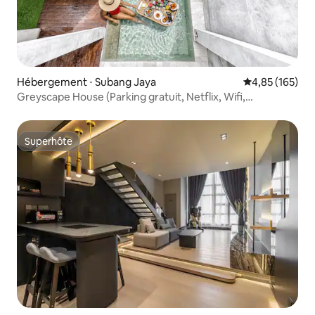
Hébergement ⋅ Subang Jaya
Évaluation moy
4,85 (165)
Greyscape House (Parking gratuit, Netflix, Wifi,
débarqué)
Superhôte
Superhôte