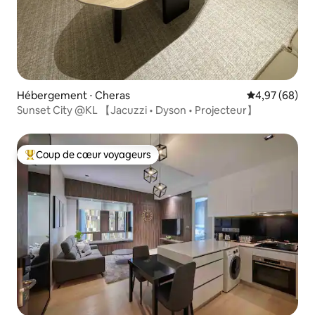
Hébergement ⋅ Cheras
Évaluation mo
4,97 (68)
Sunset City @KL 【Jacuzzi • Dyson • Projecteur】
Coup de cœur voyageurs
Coups de cœur voyageurs les plus appréciés