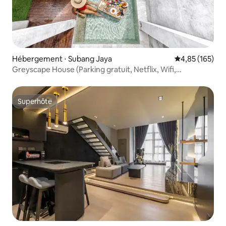
Hébergement ⋅ Subang Jaya
Évaluation moy
4,85 (165)
Greyscape House (Parking gratuit, Netflix, Wifi,
débarqué)
Superhôte
Superhôte