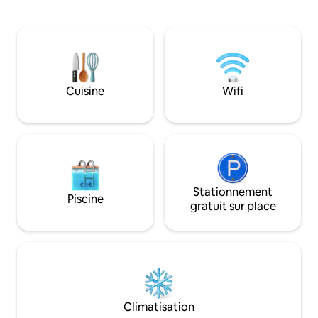
compris les tours jumelles Petronas, la
de 3 chambres dis
tour KL, Suria KLCC et la tour Merdeka
qualité hôtelière, 
Square. La maison est idéalement située
entièrement équi
à 100 m de la station de métro Conlay et
Wi-Fi haut débit, 
à 1 km du centre commercial Pavilion, de
relaxante et d'une
KLCC, de TRX et de nombreuses autres
ligne d'horizon, d
attractions populaires de Kuala
Idéalement situé :
Cuisine
Wifi
Lumpur.Un service de livraison de repas
tours jumelles Pe
24h/24 est également disponible.
• À 3 minutes à pi
L'espace [Hôte] ≥ vicky est * Par -
commercial Avenue
Superhôte [Arrivée/Départ]
LRT KLCC
Arrivée/départ autonome 24h/24
[Voyageurs] Parfait pour 2 à 4 voyageurs
(famille ou amis) amis) [Disposition]
2 chambres, 1 salle de bain, 840 pieds
Stationnement
Piscine
carrés [Lits] 1 lit King Size et 1 lit Queen
gratuit sur place
Size [Équipements] Wi-Fi ultra-rapide,
lave-linge/sèche-linge, télévision,
climatisation, serviettes, mouchoirs,
savon pour les mains, gel douche,
shampoing, café, [Cuisine uniquement]
Friture légère, cuisinière à induction,
machine à café, bouilloire [Équipements
Climatisation
de l'appartement de l'hôtel] Un salon ;