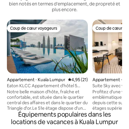
bien notés en termes d'emplacement, de propreté et
plus encore.
Coup de cœur voyageurs
Coup de cœur vo
Coup de cœur voyageurs
Coup de cœur vo
Appartement ⋅ Kuala Lumpur
Évaluation moyenne sur la base
4,95 (21)
Appartement ⋅ K
Keramat
Eaton KLCC Appartement d'hôtel 5
Suite Sky avec vu
étoiles Piscine à débordement Célèbre
tours jumelles | S
Notre belle maison d'hôte, fraîche et
Profitez d'une vue
sur les réseaux sociaux (nouvelle offre
confortable, est située dans le quartier
emblématiques tou
Airbnb)
central des affaires et dans le quartier du
depuis cette suite
Triangle d'or.Le 51e étage dispose d'une
étages supérieurs
Équipements populaires dans les
piscine à débordement avec une vue
au cœur de Kuala Lumpur.
magnifique, entourée de toutes les
les familles, les g
locations de vacances à Kuala Lumpur
tours emblématiques de Malaisie, y
de luxe en ville, c