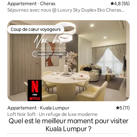
Appartement ⋅ Cheras
Évaluation m
4,8 (55)
Séjournez avec nous @ Luxury Sky Duplex Eko Cheras
Mall
Coup de cœur voyageurs
Coup de cœur voyageurs
Appartement ⋅ Kuala Lumpur
Évaluatio
5 (11)
Loft Noir Soft · Un refuge de luxe moderne
Quel est le meilleur moment pour visiter
Kuala Lumpur ?