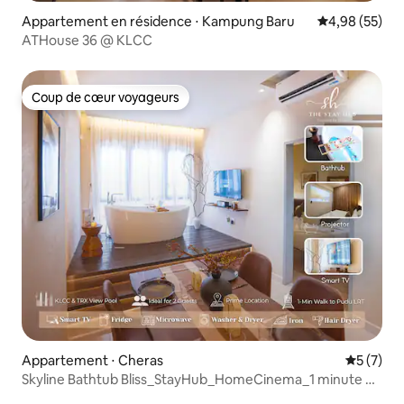
Appartement en résidence ⋅ Kampung Baru
Évaluation mo
4,98 (55)
ATHouse 36 @ KLCC
Coup de cœur voyageurs
Coup de cœur voyageurs
Appartement ⋅ Cheras
Évaluatio
5 (7)
Skyline Bathtub Bliss_StayHub_HomeCinema_1 minute de
LRT