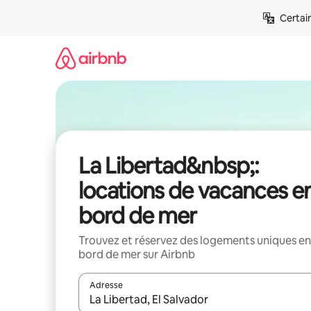
Aller
Certai
directement
au
contenu
La Libertad&nbsp;:
locations de vacances e
bord de mer
Trouvez et réservez des logements uniques en
bord de mer sur Airbnb
Adresse
Lorsque les résultats s'affichent, utilisez les flèc