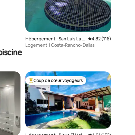
Hébergement ⋅ San Luis La H
Évaluation moyenne sur
4,82 (116)
erradura
Logement 1 Costa-Rancho-Dallas
iscine
Coup de cœur voyageurs
Coups de cœur voyageurs les plus appréciés