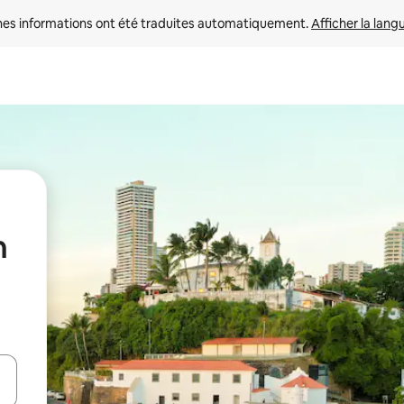
nes informations ont été traduites automatiquement. 
Afficher la lang
n
hes vers le haut et vers le bas pour les parcourir ou en appuyant et en fai