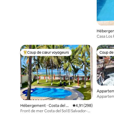
Hébergeme
s
Casa Los R
détente à
Coup de cœur voyageurs
Coup de
Coups de cœur voyageurs les plus appréciés
Coup de
Appartem
La Liberta
Appartem
Libertad
Hébergement ⋅ Costa del So
Évaluation moyenne sur 
4,91 (298)
l
Front de mer Costa del Sol El Salvador-