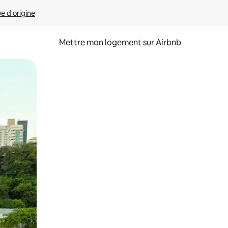
ue d'origine
Mettre mon logement sur Airbnb
sant glisser.