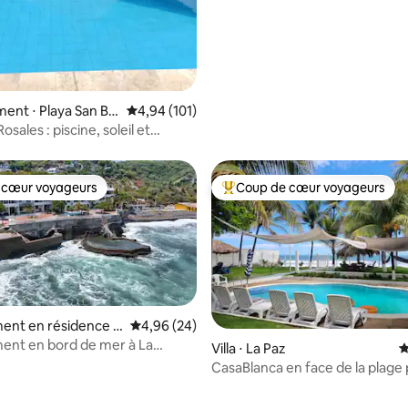
nt ⋅ Playa San Bla
Évaluation moyenne sur la base de 101 comme
4,94 (101)
osales : piscine, soleil et
 SurfCity
 cœur voyageurs
Coup de cœur voyageurs
 cœur voyageurs
Coups de cœur voyageurs les p
ent en résidence ⋅
Évaluation moyenne sur la base de 24 commen
4,96 (24)
d, El Salvador
ent en bord de mer à La
Villa ⋅ La Paz
É
CasaBlanca en face de la plage
la base de 298 commentaires : 4,91 sur 5
l'aéroport