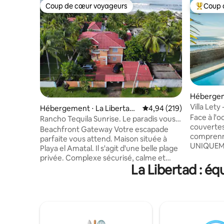
Coup de cœur voyageurs
Coup 
Coup de cœur voyageurs
Coups de
Hébergem
Villa Lety
Hébergement ⋅ La Libertad,
Évaluation moyenne sur 
4,94 (219)
Face à l'
El Salvador
Rancho Tequila Sunrise. Le paradis vous
couvertes
attend
Beachfront Gateway Votre escapade
comprenne
parfaite vous attend. Maison située à
UNIQUEME
Playa el Amatal. Il s'agit d'une belle plage
ménage q
privée. Complexe sécurisé, calme et
communs.
La Libertad : é
fermé. À seulement 25 minutes de Surf
tous les 3
City et à 30 minutes de l'aéroport. La
d'une semaine. Inclus un
maison se trouve juste en face de la
préparer 
plage et dispose de toutes les
ou les dé
commodités nécessaires pour se
travaille 
reposer, se détendre et profiter de la
INVITÉS 