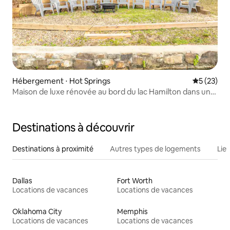
Hébergement ⋅ Hot Springs
Évaluation
5 (23)
Maison de luxe rénovée au bord du lac Hamilton dans une
crique
Destinations à découvrir
Destinations à proximité
Autres types de logements
Lie
Dallas
Fort Worth
Locations de vacances
Locations de vacances
Oklahoma City
Memphis
Locations de vacances
Locations de vacances