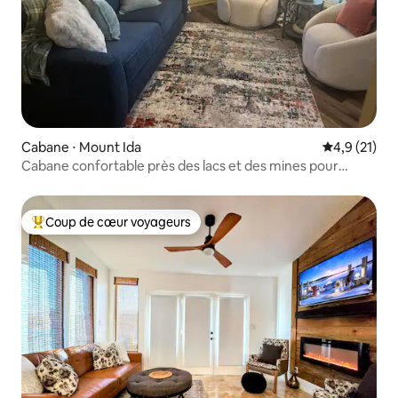
Cabane ⋅ Mount Ida
Évaluation m
4,9 (21)
Cabane confortable près des lacs et des mines pour
4 personnes
Coup de cœur voyageurs
Coups de cœur voyageurs les plus appréciés