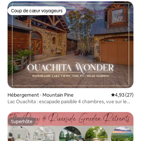
Coup de cœur voyageurs
Coup de cœur voyageurs
Hébergement ⋅ Mountain Pine
Évaluation mo
4,93 (27)
Lac Ouachita : escapade paisible 4 chambres, vue sur le
lac
Superhôte
Superhôte