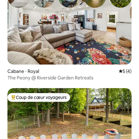
Cabane ⋅ Royal
Évaluatio
5 (4)
The Peony @ Riverside Garden Retreats
Coup de cœur voyageurs
Coups de cœur voyageurs les plus appréciés