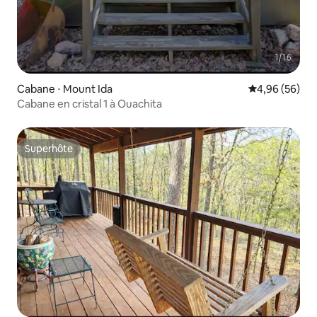
Cabane ⋅ Mount Ida
Évaluation mo
4,96 (56)
Cabane en cristal 1 à Ouachita
Superhôte
Superhôte