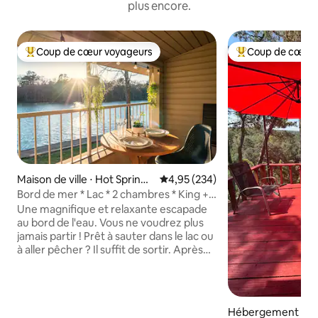
plus encore.
Coup de cœur voyageurs
Coup de cœur 
Coups de cœur voyageurs les plus appréciés
Coups de cœur vo
Maison de ville ⋅ Hot Springs
Évaluation moyenne sur la base 
4,95 (234)
National Park
Bord de mer * Lac * 2 chambres * King +
Queen *
Une magnifique et relaxante escapade
au bord de l'eau. Vous ne voudrez plus
jamais partir ! Prêt à sauter dans le lac ou
à aller pêcher ? Il suffit de sortir. Après
une journée amusante à l'extérieur,
détendez-vous avec un barbecue au
coucher du soleil sur le balcon (gril
électrique). Rechargez-vous dans le luxe
Hébergement ⋅ St
du lit Queen Size (étage principal) ou du