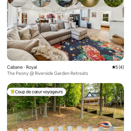
Cabane ⋅ Royal
Évaluatio
5 (4)
The Peony @ Riverside Garden Retreats
Coup de cœur voyageurs
Coups de cœur voyageurs les plus appréciés