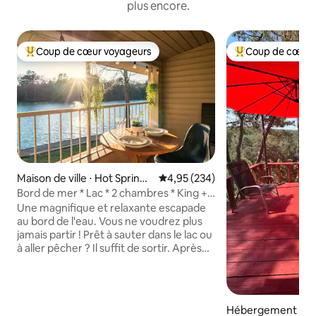
plus encore.
Coup de cœur voyageurs
Coup de cœur 
Coups de cœur voyageurs les plus appréciés
Coups de cœur vo
Maison de ville ⋅ Hot Springs
Évaluation moyenne sur la base 
4,95 (234)
National Park
Bord de mer * Lac * 2 chambres * King +
Queen *
Une magnifique et relaxante escapade
au bord de l'eau. Vous ne voudrez plus
jamais partir ! Prêt à sauter dans le lac ou
à aller pêcher ? Il suffit de sortir. Après
une journée amusante à l'extérieur,
détendez-vous avec un barbecue au
coucher du soleil sur le balcon (gril
électrique). Rechargez-vous dans le luxe
Hébergement ⋅ St
du lit Queen Size (étage principal) ou du