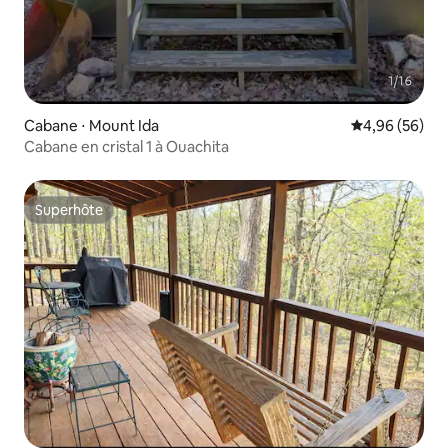
Cabane ⋅ Mount Ida
Évaluation mo
4,96 (56)
Cabane en cristal 1 à Ouachita
Superhôte
Superhôte