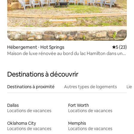
Hébergement ⋅ Hot Springs
Évaluation
5 (23)
Maison de luxe rénovée au bord du lac Hamilton dans une
crique
Destinations à découvrir
Destinations à proximité
Autres types de logements
Lie
Dallas
Fort Worth
Locations de vacances
Locations de vacances
Oklahoma City
Memphis
Locations de vacances
Locations de vacances