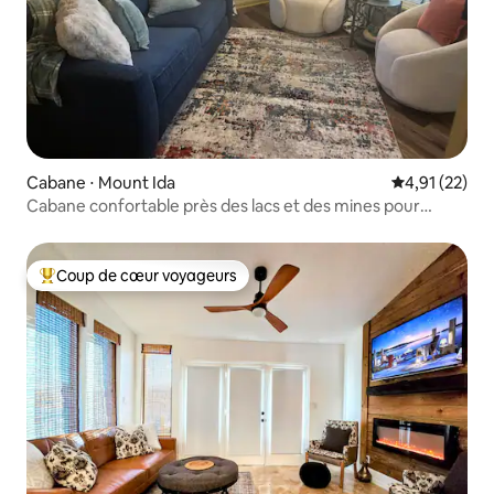
Cabane ⋅ Mount Ida
Évaluation mo
4,91 (22)
Cabane confortable près des lacs et des mines pour
4 personnes
Coup de cœur voyageurs
Coups de cœur voyageurs les plus appréciés