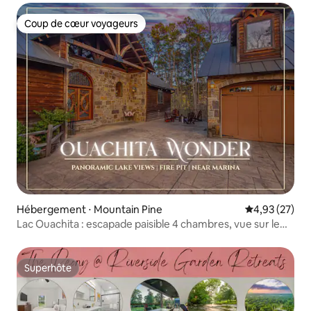
Coup de cœur voyageurs
Coup de cœur voyageurs
Hébergement ⋅ Mountain Pine
Évaluation mo
4,93 (27)
Lac Ouachita : escapade paisible 4 chambres, vue sur le
lac
Superhôte
Superhôte