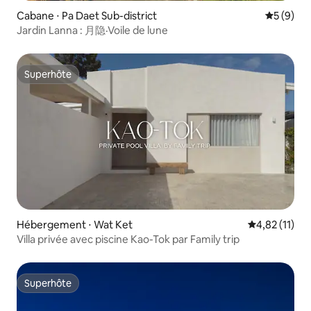
Cabane ⋅ Pa Daet Sub-district
Évaluatio
5 (9)
Jardin Lanna : 月隐·Voile de lune
Superhôte
Superhôte
Hébergement ⋅ Wat Ket
Évaluation mo
4,82 (11)
Villa privée avec piscine Kao-Tok par Family trip
Superhôte
Superhôte