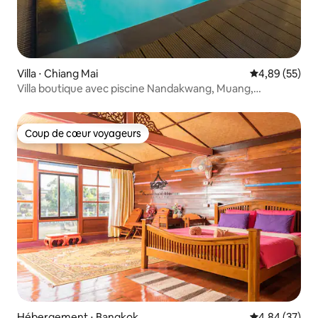
Villa ⋅ Chiang Mai
Évaluation mo
4,89 (55)
Villa boutique avec piscine Nandakwang, Muang,
Chiangmai
Coup de cœur voyageurs
Coup de cœur voyageurs
Hébergement ⋅ Bangkok
Évaluation mo
4,84 (37)