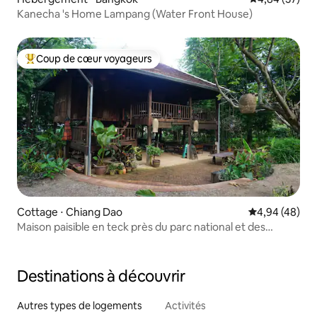
Kanecha 's Home Lampang (Water Front House)
Coup de cœur voyageurs
Coups de cœur voyageurs les plus appréciés
Cottage ⋅ Chiang Dao
Évaluation mo
4,94 (48)
Maison paisible en teck près du parc national et des
sources chaudes
Destinations à découvrir
Autres types de logements
Activités