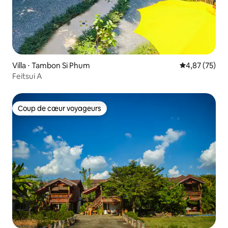
Villa ⋅ Tambon Si Phum
Évaluation mo
4,87 (75)
Feitsui A
Coup de cœur voyageurs
Coup de cœur voyageurs