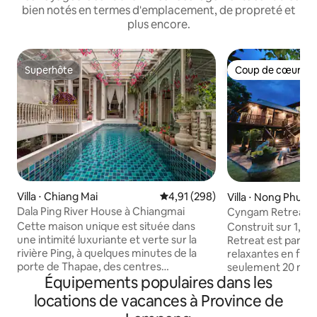
bien notés en termes d'emplacement, de propreté et
plus encore.
Superhôte
Coup de cœur vo
Superhôte
Coup de cœur vo
Villa ⋅ Chiang Mai
Évaluation moyenne sur la base 
4,91 (298)
Villa ⋅ Nong Phuen
Dala Ping River House à Chiangmai
Cyngam Retreat - V
privée et service
Cette maison unique est située dans
Construit sur 1,2
une intimité luxuriante et verte sur la
Retreat est parfai
rivière Ping, à quelques minutes de la
relaxantes en fami
porte de Thapae, des centres
seulement 20 min
Équipements populaires dans les
commerciaux et de la région de
remparts et de l'a
Nimmanhaemin. Il y a deux chambres
Personnel sur pla
locations de vacances à Province de
avec salle de bains privative, terrasses
tous vos besoins. 