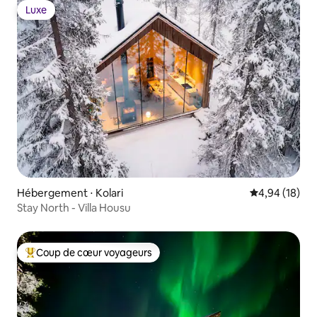
Luxe
Luxe
Hébergement ⋅ Kolari
Évaluation mo
4,94 (18)
Stay North - Villa Housu
Coup de cœur voyageurs
Coups de cœur voyageurs les plus appréciés