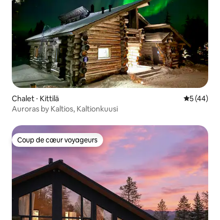
Chalet ⋅ Kittilä
Évaluation
5 (44)
Auroras by Kaltios, Kaltionkuusi
Coup de cœur voyageurs
Coup de cœur voyageurs