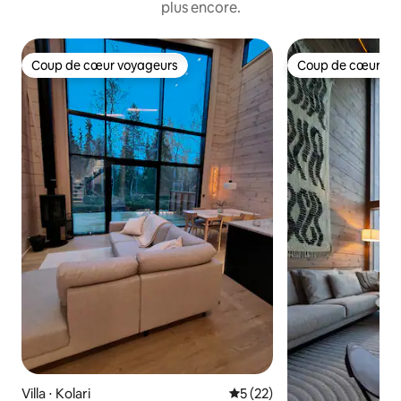
plus encore.
Coup de cœur voyageurs
Coup de cœur vo
Coup de cœur voyageurs
Coup de cœur vo
Villa ⋅ Kolari
Évaluation moyenne sur la b
5 (22)