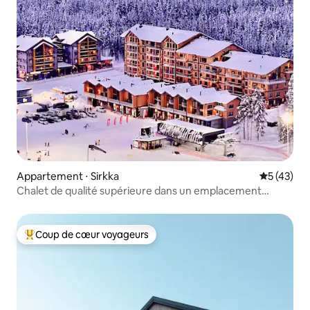
Appartement ⋅ Sirkka
Évaluation
5 (43)
Chalet de qualité supérieure dans un emplacement
privilégié de Levi
Coup de cœur voyageurs
Coups de cœur voyageurs les plus appréciés