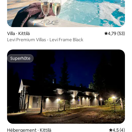
Villa ⋅ Kittilä
Évaluation mo
4,79 (53)
Levi Premium Villas - Levi Frame Black
Superhôte
Superhôte
Hébergement ⋅ Kittilä
Évaluation 
4,5 (4)