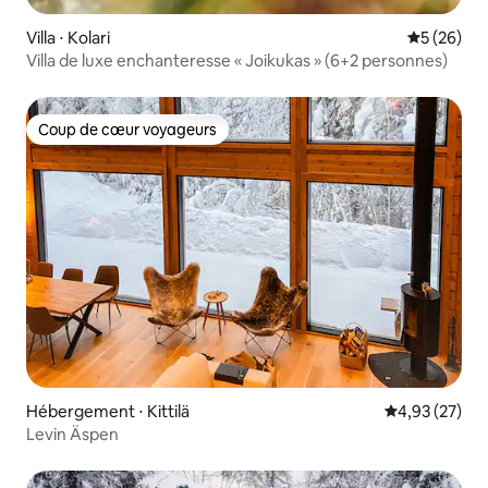
Villa ⋅ Kolari
Évaluation
5 (26)
Villa de luxe enchanteresse « Joikukas » (6+2 personnes)
Coup de cœur voyageurs
Coup de cœur voyageurs
Hébergement ⋅ Kittilä
Évaluation mo
4,93 (27)
Levin Äspen