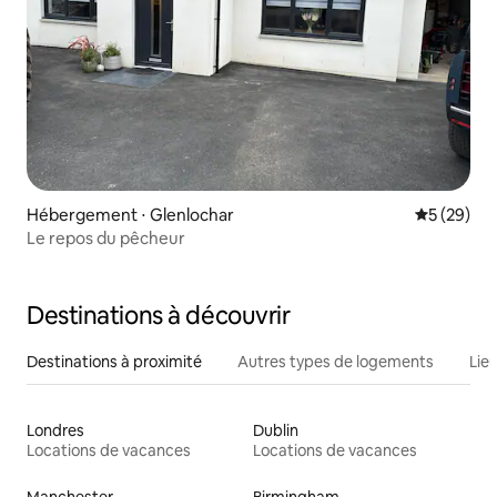
Hébergement ⋅ Glenlochar
Évaluation
5 (29)
Le repos du pêcheur
Destinations à découvrir
Destinations à proximité
Autres types de logements
Lie
Londres
Dublin
Locations de vacances
Locations de vacances
Manchester
Birmingham