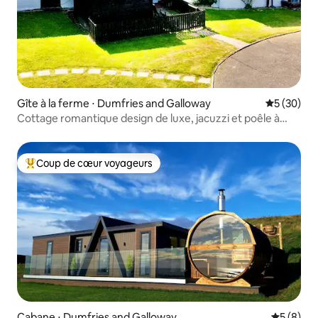
Gîte à la ferme ⋅ Dumfries and Galloway
Évaluation
5 (30)
Cottage romantique design de luxe, jacuzzi et poêle à
bois
Coup de cœur voyageurs
Coups de cœur voyageurs les plus appréciés
Cabane ⋅ Dumfries and Galloway
Évaluatio
5 (8)