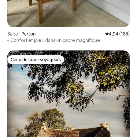
Suite ⋅ Parton
Évaluation moy
4,94 (168)
« Confort et joie » dans un cadre magnifique
Coup de cœur voyageurs
Coup de cœur voyageurs