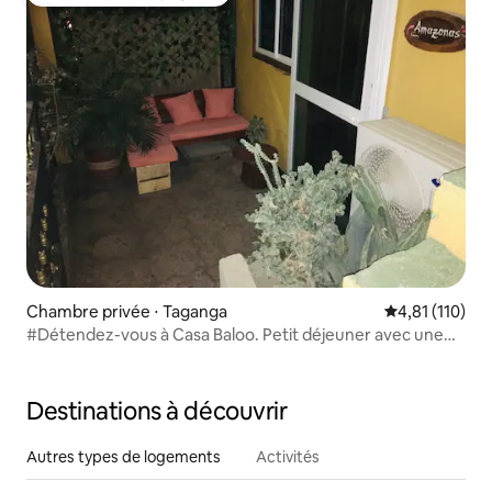
Coup de cœur voyageurs
Chambre privée ⋅ Taganga
Évaluation moy
4,81 (110)
#Détendez-vous à Casa Baloo. Petit déjeuner avec une
jolie vue
Destinations à découvrir
Autres types de logements
Activités