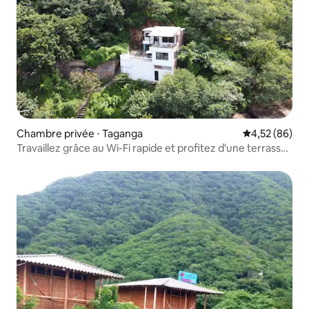
Chambre privée ⋅ Taganga
Évaluation mo
4,52 (86)
Travaillez grâce au Wi-Fi rapide et profitez d'une terrasse
avec vue sur la mer