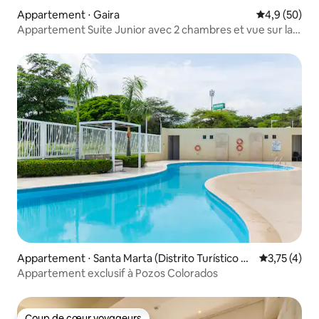
Appartement ⋅ Gaira
Évaluation m
4,9 (50)
Appartement Suite Junior avec 2 chambres et vue sur la
montagne
Appartement ⋅ Santa Marta (Distrito Turístico C
Évaluation m
3,75 (4)
ultural E Histórico)
Appartement exclusif à Pozos Colorados
Coup de cœur voyageurs