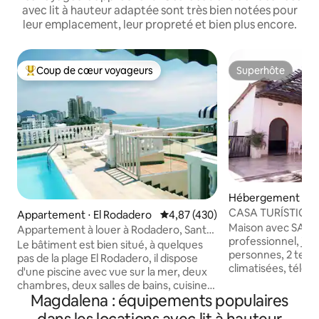
avec lit à hauteur adaptée sont très bien notées pour
leur emplacement, leur propreté et bien plus encore.
Coup de cœur voyageurs
Superhôte
Coups de cœur voyageurs les plus appréciés
Superhôte
Hébergement ⋅ Sa
(Distrito Turístico 
CASA TURÍSTICA
Appartement ⋅ El Rodadero
Évaluation moyenne sur la base 
4,87 (430)
Histórico)
Maison avec SALL
Appartement à louer à Rodadero, Santa
professionnel, jac
Marta.
Le bâtiment est bien situé, à quelques
personnes, 2 terr
pas de la plage El Rodadero, il dispose
climatisées, télév
d'une piscine avec vue sur la mer, deux
Internet, tranquill
chambres, deux salles de bains, cuisine
linge entièrement 
Magdalena : équipements populaires
et ustensiles, salon, parking, balcon avec
réfrigérateur et fo
vue sur la mer. Bonne administration et