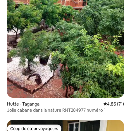
Hutte ⋅ Taganga
Évaluation mo
4,86 (71)
Jolie cabane dans la nature RNT284977 numéro 1
Coup de cœur voyageurs