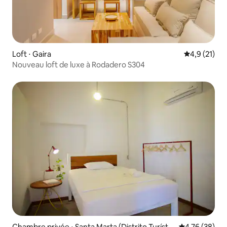
Loft ⋅ Gaira
Évaluation m
4,9 (21)
Nouveau loft de luxe à Rodadero S304
Chambre privée ⋅ Santa Marta (Distrito Turístic
Évaluation mo
4,76 (38)