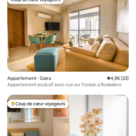
Coup de cœur voyageurs
Appartement ⋅ Gaira
Évaluation mo
4,96 (23)
Appartement exclusif avec vue sur l'océan à Rodadero
Coup de cœur voyageurs
Coups de cœur voyageurs les plus appréciés