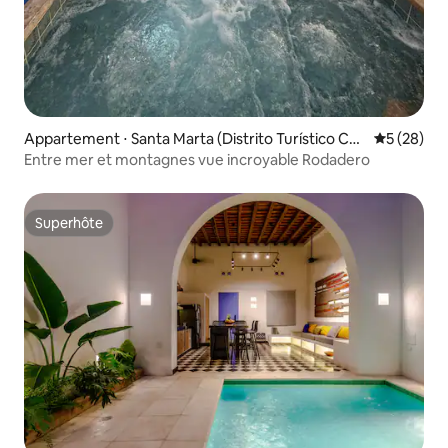
Appartement ⋅ Santa Marta (Distrito Turístico Cul
Évaluation
5 (28)
tural E Histórico)
Entre mer et montagnes vue incroyable Rodadero
Superhôte
Superhôte