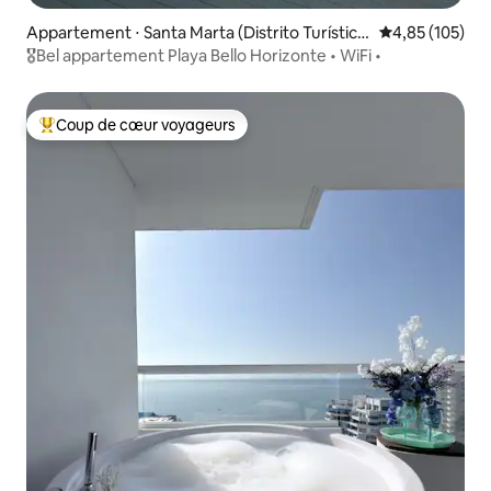
Appartement ⋅ Santa Marta (Distrito Turístico
Évaluation moy
4,85 (105)
Cultural E Histórico)
🎖Bel appartement Playa Bello Horizonte • WiFi •
Coup de cœur voyageurs
Coups de cœur voyageurs les plus appréciés