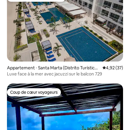
Coups de cœur voyageurs les plus appréciés
Appartement ⋅ Santa Marta (Distrito Turístico
Évaluation mo
4,92 (37)
Cultural E Histórico)
Luxe face à la mer avec jacuzzi sur le balcon 729
Coup de cœur voyageurs
Coup de cœur voyageurs