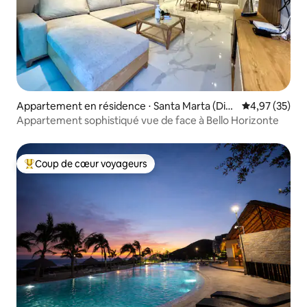
Appartement en résidence ⋅ Santa Marta (Dist
Évaluation mo
4,97 (35)
rito Turístico Cultural E Histórico)
Appartement sophistiqué vue de face à Bello Horizonte
Coup de cœur voyageurs
Coups de cœur voyageurs les plus appréciés