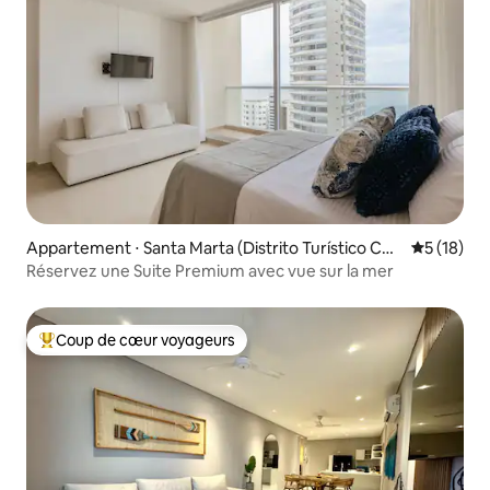
Appartement ⋅ Santa Marta (Distrito Turístico Cult
Évaluation
5 (18)
ural E Histórico)
Réservez une Suite Premium avec vue sur la mer
Coup de cœur voyageurs
Coups de cœur voyageurs les plus appréciés