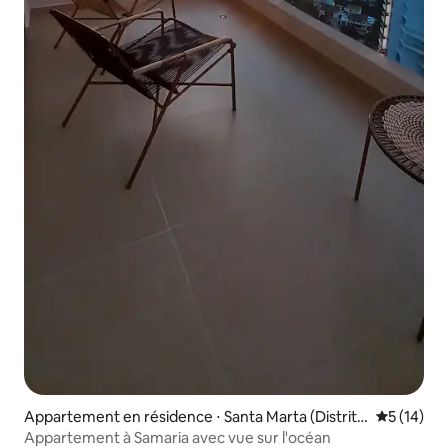
Appartement en résidence ⋅ Santa Marta (Distrito
Évaluation
5 (14)
Turístico Cultural E Histórico)
Appartement à Samaria avec vue sur l'océan