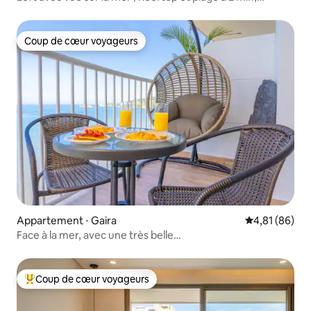
Rodadero
Coup de cœur voyageurs
Coup de cœur voyageurs
Appartement ⋅ Gaira
Évaluation mo
4,81 (86)
Face à la mer, avec une très belle
vue/balcon/climatisation/piscine
Coup de cœur voyageurs
Coups de cœur voyageurs les plus appréciés