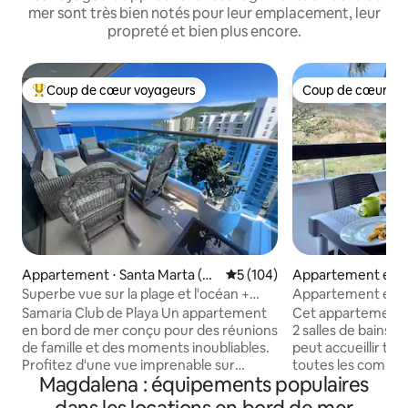
mer sont très bien notés pour leur emplacement, leur
propreté et bien plus encore.
Coup de cœur voyageurs
Coup de cœur vo
Coups de cœur voyageurs les plus appréciés
Coup de cœur vo
Appartement ⋅ Santa Marta (Di
Évaluation moyenne sur la ba
5 (104)
Appartement en r
strito Turístico Cultural E Históri
Gaira
Superbe vue sur la plage et l'océan +
Appartement en b
co)
Samaria Beach Club
El Rodadero
Samaria Club de Playa Un appartement
Cet appartement 
en bord de mer conçu pour des réunions
2 salles de bains
de famille et des moments inoubliables.
peut accueillir tou
Profitez d'une vue imprenable sur
toutes les commo
Magdalena : équipements populaires
l'océan, de couchers de soleil paisibles et
maison. Profitez d'une belle vue sur les
d'un aménagement spacieux et
montagnes pendan