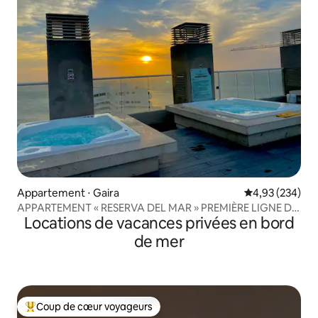
Appartement ⋅ Gaira
Évaluation moy
4,93 (234)
APPARTEMENT « RESERVA DEL MAR » PREMIÈRE LIGNE DE
Locations de vacances privées en bord
PLAGE
de mer
Coup de cœur voyageurs
Coups de cœur voyageurs les plus appréciés