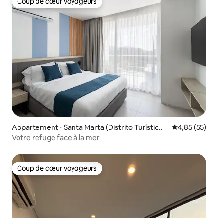
Coup de cœur voyageurs
Coup de cœur voyageurs
Appartement ⋅ Santa Marta (Distrito Turístico
Évaluation mo
4,85 (55)
Cultural E Histórico)
Votre refuge face à la mer
Coup de cœur voyageurs
Coup de cœur voyageurs