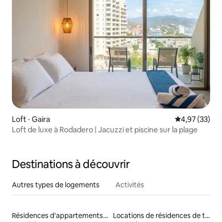
Loft ⋅ Gaira
Évaluation mo
4,97 (33)
Loft de luxe à Rodadero | Jacuzzi et piscine sur la plage
Destinations à découvrir
Autres types de logements
Activités
Résidences d'appartements en location
Locations de résidences de tourisme