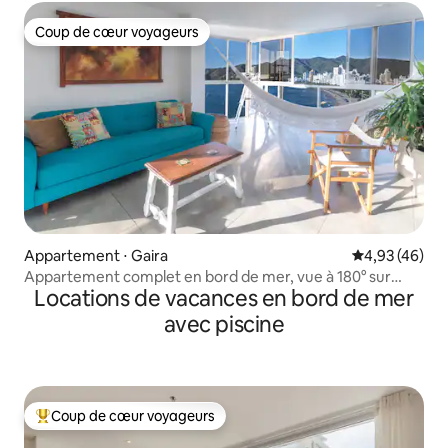
Coup de cœur voyageurs
Coup de cœur voyageurs
Appartement ⋅ Gaira
Évaluation mo
4,93 (46)
Appartement complet en bord de mer, vue à 180° sur
Locations de vacances en bord de mer
l'océan
avec piscine
Coup de cœur voyageurs
Coups de cœur voyageurs les plus appréciés