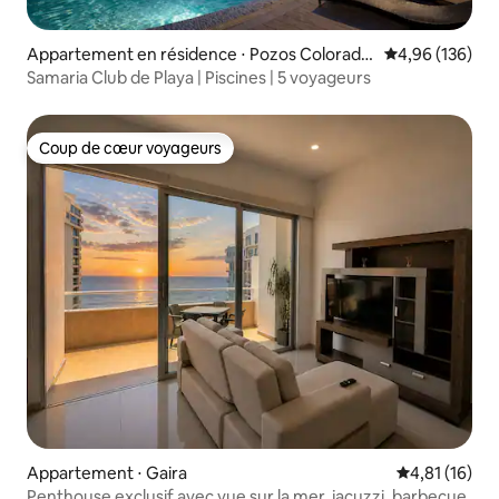
Appartement en résidence ⋅ Pozos Colorado
Évaluation moy
4,96 (136)
s
Samaria Club de Playa | Piscines | 5 voyageurs
Coup de cœur voyageurs
Coup de cœur voyageurs
Appartement ⋅ Gaira
Évaluation mo
4,81 (16)
Penthouse exclusif avec vue sur la mer, jacuzzi, barbecue