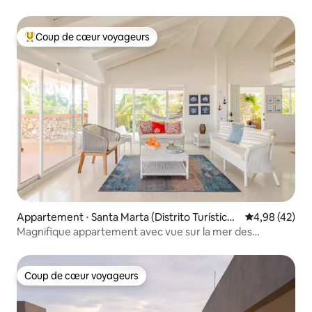
Coup de cœur voyageurs
Coups de cœur voyageurs les plus appréciés
Appartement ⋅ Santa Marta (Distrito Turístico
Évaluation mo
4,98 (42)
Cultural E Histórico)
Magnifique appartement avec vue sur la mer des
Caraïbes
Coup de cœur voyageurs
Coup de cœur voyageurs