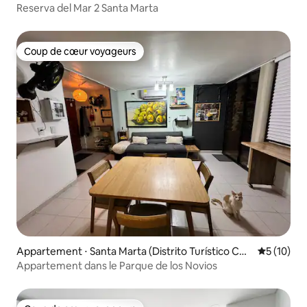
Reserva del Mar 2 Santa Marta
Coup de cœur voyageurs
Coup de cœur voyageurs
Appartement ⋅ Santa Marta (Distrito Turístico Cult
Évaluation
5 (10)
ural E Histórico)
Appartement dans le Parque de los Novios