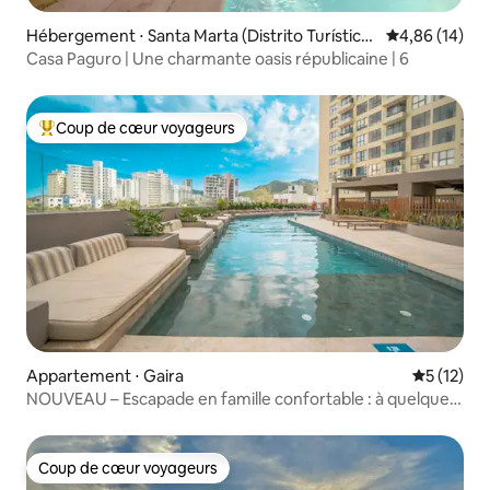
Hébergement ⋅ Santa Marta (Distrito Turístico
Évaluation mo
4,86 (14)
Cultural E Histórico)
Casa Paguro | Une charmante oasis républicaine | 6
Coup de cœur voyageurs
Coups de cœur voyageurs les plus appréciés
Appartement ⋅ Gaira
Évaluation
5 (12)
NOUVEAU – Escapade en famille confortable : à quelques
pas de la plage
Coup de cœur voyageurs
Coup de cœur voyageurs