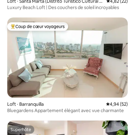
Loft ⋅ Santa Marta (Distrito Turístico Cultural E
Évaluation mo
4,82 (22)
Histórico)
Luxury Beach Loft | Des couchers de soleil incroyables
Coup de cœur voyageurs
Coups de cœur voyageurs les plus appréciés
Loft ⋅ Barranquilla
Évaluation mo
4,94 (52)
Bluegardens Appartement élégant avec vue charmante
Superhôte
Superhôte