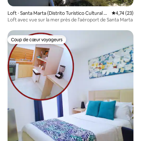
Loft ⋅ Santa Marta (Distrito Turístico Cultural E
Évaluation mo
4,74 (23)
Histórico)
Loft avec vue sur la mer près de l'aéroport de Santa Marta
Coup de cœur voyageurs
Coup de cœur voyageurs