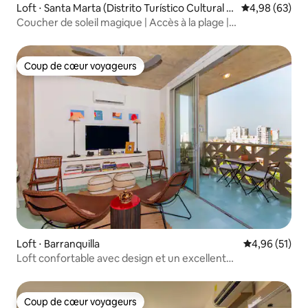
Loft ⋅ Santa Marta (Distrito Turístico Cultural E
Évaluation mo
4,98 (63)
Histórico)
Coucher de soleil magique | Accès à la plage |
Climatisation | Piscines
Coup de cœur voyageurs
Coup de cœur voyageurs
Loft ⋅ Barranquilla
Évaluation mo
4,96 (51)
Loft confortable avec design et un excellent
emplacement
Coup de cœur voyageurs
Coup de cœur voyageurs