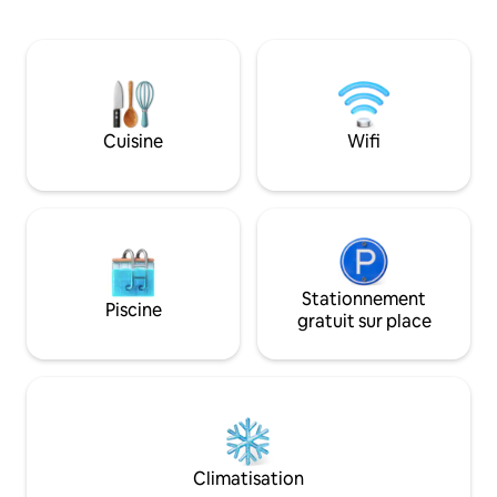
d'un lit haut de gamme, d'un balcon
complexe hôtelier :
privé avec hamac et de chaises longues
salle de sport, ba
de plage sur le sable. Plus qu'une
coworking. Emplacement privilégié à
chambre sur la plage, c'est un loft ouvert
seulement 10 minu
pour les voyageurs qui recherchent
Idéal pour des esc
l'intimité, un véritable confort, un repos
une détente haut
profond et un séjour unique dans un
Connexion Wi-Fi h
Cuisine
Wifi
quartier calme en bord de mer avec des
travail dédié, cui
restaurants locaux, la mer, la rivière, les
équipée et balcon
mangroves, Tayrona et la nature.
vue imprenable sur
Stationnement
Piscine
gratuit sur place
Climatisation