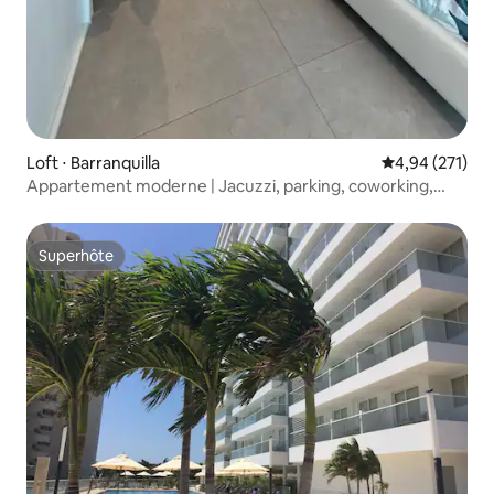
Loft ⋅ Barranquilla
Évaluation moy
4,94 (271)
Appartement moderne | Jacuzzi, parking, coworking,
salle de sport
Superhôte
Superhôte