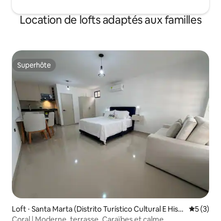
Location de lofts adaptés aux familles
Superhôte
Superhôte
Loft ⋅ Santa Marta (Distrito Turístico Cultural E Hist
Évaluatio
5 (3)
órico)
Coral | Moderne, terrasse, Caraïbes et calme