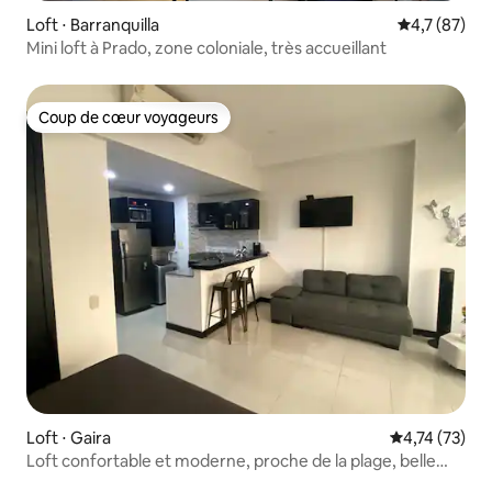
Loft ⋅ Barranquilla
Évaluation m
4,7 (87)
Mini loft à Prado, zone coloniale, très accueillant
Coup de cœur voyageurs
Coup de cœur voyageurs
Loft ⋅ Gaira
Évaluation mo
4,74 (73)
Loft confortable et moderne, proche de la plage, belle
vue