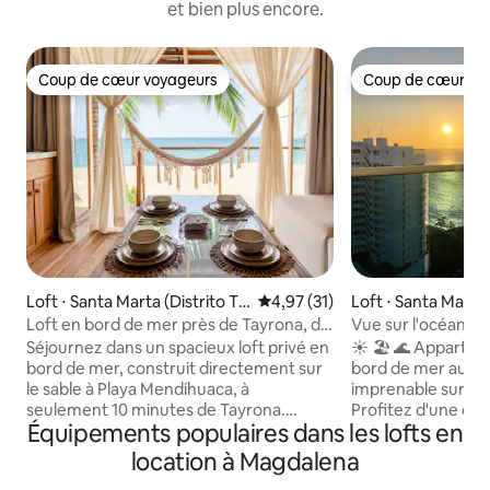
et bien plus encore.
Coup de cœur voyageurs
Coup de cœur vo
Coup de cœur voyageurs
Coup de cœur vo
Loft ⋅ Santa Marta (Distrito Tu
Évaluation moyenne sur la base
4,97 (31)
Loft ⋅ Santa Marta 
rístico Cultural E Histórico)
urístico Cultural E 
Loft en bord de mer près de Tayrona, de
Vue sur l'océan au 
la mer et de la rivière
Accès à la plage + 
Séjournez dans un spacieux loft privé en
☀️ 🏖️ 🌊 Appartem
bord de mer, construit directement sur
bord de mer au 17
le sable à Playa Mendihuaca, à
imprenable sur le 
seulement 10 minutes de Tayrona.
Profitez d'une ex
Équipements populaires dans les lofts en
Profitez de la vue sur la mer, de la brise
gamme, comme dan
de l'océan, d'une cuisine entièrement
accès à une plage 
location à Magdalena
équipée, de la climatisation, de Starlink,
équipements exclu