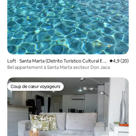
Loft ⋅ Santa Marta (Distrito Turístico Cultural E H
Évaluation m
4,9 (20)
istórico)
Bel appartement à Santa Marta secteur Don Jaca
Coup de cœur voyageurs
Coup de cœur voyageurs