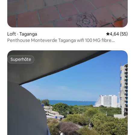
Loft ⋅ Taganga
Évaluation mo
4,64 (55)
Penthouse Monteverde Taganga wifi 100 MG fibre
optique
Superhôte
Superhôte