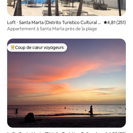
Loft ⋅ Santa Marta (Distrito Turístico Cultural E
Évaluation moy
4,81 (251)
Histórico)
Appartement à Santa Marta près de la plage
Coup de cœur voyageurs
Coups de cœur voyageurs les plus appréciés