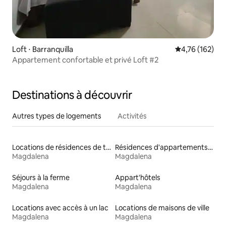
Loft ⋅ Barranquilla
Évaluation moy
4,76 (162)
Appartement confortable et privé Loft #2
Destinations à découvrir
Autres types de logements
Activités
Locations de résidences de tourisme
Résidences d'appartements en location
Magdalena
Magdalena
Séjours à la ferme
Appart'hôtels
Magdalena
Magdalena
Locations avec accès à un lac
Locations de maisons de ville
Magdalena
Magdalena