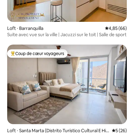
Loft ⋅ Barranquilla
Évaluation mo
4,85 (66)
Suite avec vue sur la ville | Jacuzzi sur le toit | Salle de sport
Coup de cœur voyageurs
Coups de cœur voyageurs les plus appréciés
Loft ⋅ Santa Marta (Distrito Turístico Cultural E His
Évaluation
5 (26)