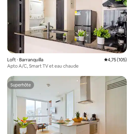
Loft ⋅ Barranquilla
Évaluation moy
4,75 (105)
Apto A/C, Smart TV et eau chaude
Superhôte
Superhôte