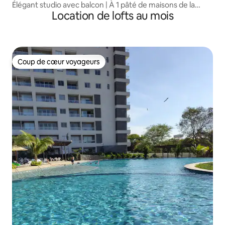
tórico)
Élégant studio avec balcon | À 1 pâté de maisons de la
Location de lofts au mois
plage
Coup de cœur voyageurs
Coup de cœur voyageurs