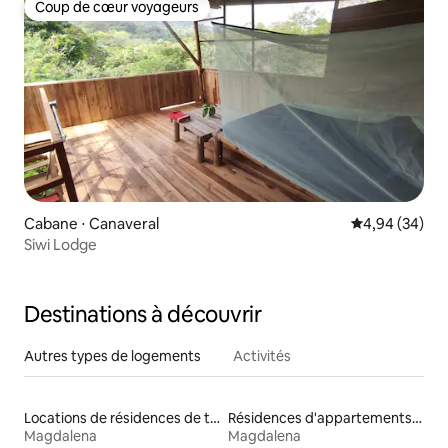
Coup de cœur voyageurs
Coup de cœur voyageurs
Cabane ⋅ Canaveral
Évaluation mo
4,94 (34)
Siwi Lodge
Destinations à découvrir
Autres types de logements
Activités
Locations de résidences de tourisme
Résidences d'appartements en location
Magdalena
Magdalena