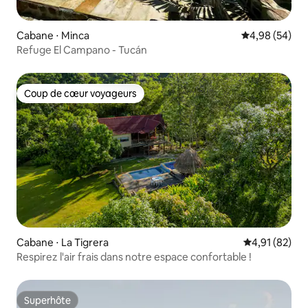
Cabane ⋅ Minca
Évaluation mo
4,98 (54)
Refuge El Campano - Tucán
Coup de cœur voyageurs
Coup de cœur voyageurs
Cabane ⋅ La Tigrera
Évaluation mo
4,91 (82)
Respirez l'air frais dans notre espace confortable !
Superhôte
Superhôte