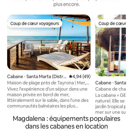
plus encore.
Coup de cœur voyageurs
Coup de cœur vo
Coup de cœur voyageurs
Coup de cœur vo
Cabane ⋅ Santa Marta (Distrit
Évaluation moyenne sur la base
4,94 (49)
o Turístico Cultural E Históric
Maison de plage près de Tayrona | Mer,
Cabane ⋅ Santa Mar
o)
rivière et nature
to Turístico Cultura
Vivez l'expérience d'un séjour dans une
Cabane de charme 
co)
maison privée en bord de mer,
La cabane « GECKO
littéralement sur le sable, dans l'une des
naturel. Elle se s
communautés balnéaires les plus
jardin tropical pri
paisibles près du parc national de
mer sur une super
Tayrona. À seulement 10 minutes de
Magdalena : équipements populaires
Caraïbes. Si vous cherchez à vous
l'entrée principale de Tayrona, avec la
reposer en plein c
dans les cabanes en location
mer, la rivière, les mangroves, les
Cabaña Gecko est l'en