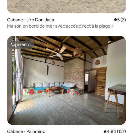
Cabane ⋅ Urb Don Jaca
Évaluatio
5 (3)
Maison en bord de mer avec accès direct à la plage »
Superhôte
Superhôte
Cabane ⋅ Palomino
Évaluation moy
4,84 (121)