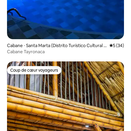
Cabane ⋅ Santa Marta (Distrito Turístico Cultural E
Évaluation
5 (34)
Histórico)
Cabane Tayronaca
Coup de cœur voyageurs
Coup de cœur voyageurs