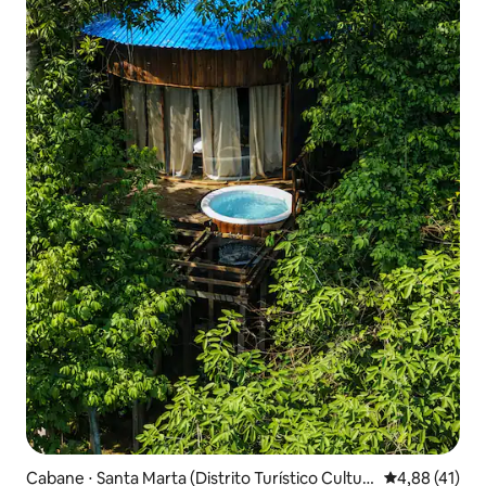
Cabane ⋅ Santa Marta (Distrito Turístico Cultur
Évaluation mo
4,88 (41)