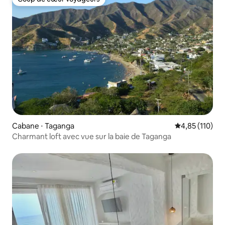
Coup de cœur voyageurs
Cabane ⋅ Taganga
Évaluation moy
4,85 (110)
Charmant loft avec vue sur la baie de Taganga