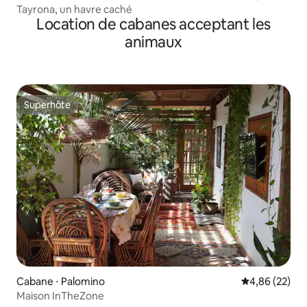
al E Histórico)
Tayrona, un havre caché
Location de cabanes acceptant les
animaux
Superhôte
Superhôte
Cabane ⋅ Palomino
Évaluation mo
4,86 (22)
Maison InTheZone