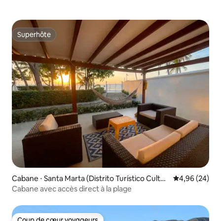
Superhôte
Superhôte
Cabane ⋅ Santa Marta (Distrito Turístico Cultur
Évaluation mo
4,96 (24)
al E Histórico)
Cabane avec accès direct à la plage
Coup de cœur voyageurs