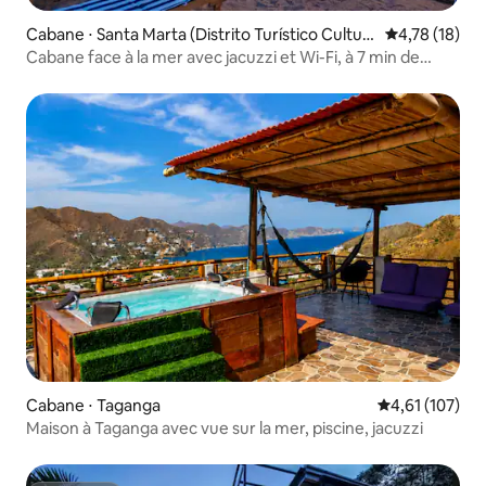
Cabane ⋅ Santa Marta (Distrito Turístico Cultur
Évaluation mo
4,78 (18)
al E Histórico)
Cabane face à la mer avec jacuzzi et Wi-Fi, à 7 min de
Tayrona
Cabane ⋅ Taganga
Évaluation moy
4,61 (107)
Maison à Taganga avec vue sur la mer, piscine, jacuzzi