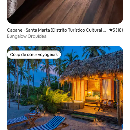
Cabane ⋅ Santa Marta (Distrito Turístico Cultural E
Évaluation
5 (18)
Histórico)
Bungalow Orquídea
Coup de cœur voyageurs
Coup de cœur voyageurs