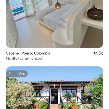
Cabane ⋅ Puerto Colombia
Évaluatio
5 (4)
Miralto (Suite Horizon)
Superhôte
Superhôte