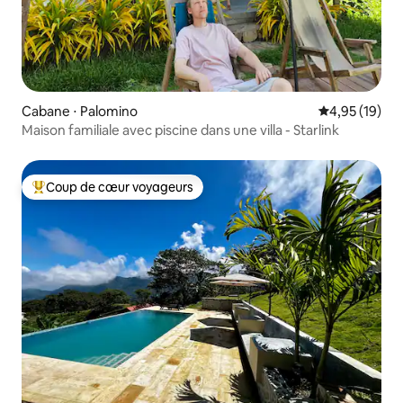
Cabane ⋅ Palomino
Évaluation mo
4,95 (19)
Maison familiale avec piscine dans une villa - Starlink
Coup de cœur voyageurs
Coups de cœur voyageurs les plus appréciés