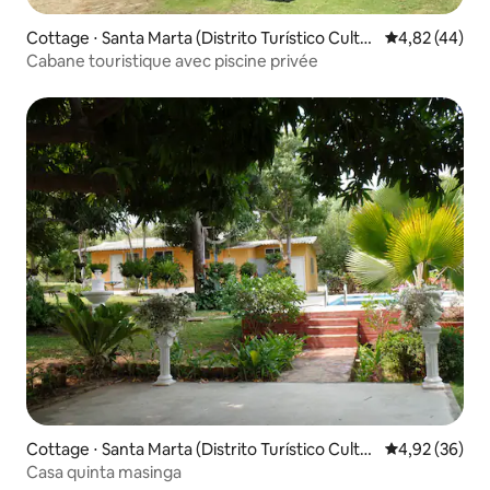
Cottage ⋅ Santa Marta (Distrito Turístico Cultur
Évaluation mo
4,82 (44)
al E Histórico)
Cabane touristique avec piscine privée
Cottage ⋅ Santa Marta (Distrito Turístico Cultur
Évaluation mo
4,92 (36)
al E Histórico)
Casa quinta masinga