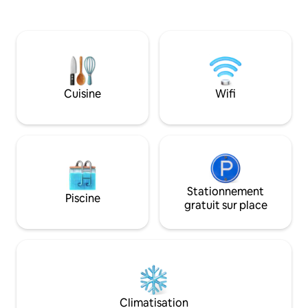
fruitiers qui cré
pendant le séjour, sous réserve de
tropicale fraîche. 
disponibilité. Nous disposons d'un
réveiller au son de
espace de coworking climatisé. Internet
l'air frais et profi
par fibre optique, Netflix et climatisation
végétation luxuria
dans toutes les pièces. 4 terrasses avec
proposons un rest
cave à vin et grill, piscine avec bar,
place. Wifi Starlink
parking gratuit. Pas de soirées drogues.
Cuisine
Wifi
Max. 2 animaux, uniquement sur les
terrasses. Insta Cabo Roca Casa
Boutique.
Stationnement
Piscine
gratuit sur place
Climatisation