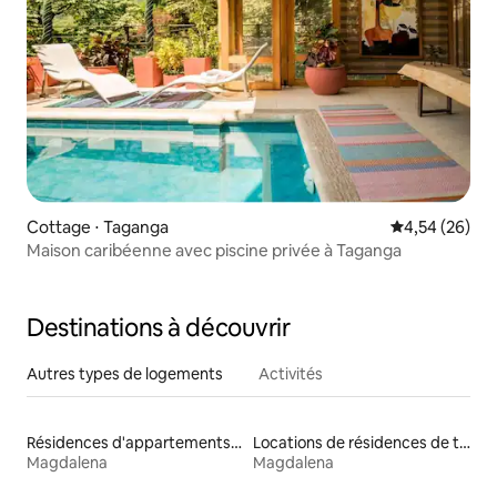
Cottage ⋅ Taganga
Évaluation mo
4,54 (26)
Maison caribéenne avec piscine privée à Taganga
Destinations à découvrir
Autres types de logements
Activités
Résidences d'appartements en location
Locations de résidences de tourisme
Magdalena
Magdalena