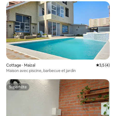
Cottage ⋅ Maizal
Évaluation 
3,5 (4)
Maison avec piscine, barbecue et jardin
Superhôte
Superhôte