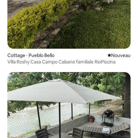
Cottage ⋅ Pueblo Bello
Nouvel hébe
Nouveau
Villa Roshy Casa Campo Cabane familiale RioPiscina