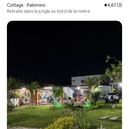
Cottage ⋅ Palomino
Évaluation m
4,67 (3)
Retraite dans la jungle au bord de la rivière