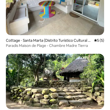
Cottage ⋅ Santa Marta (Distrito Turístico Cultural E
Évaluatio
5 (5)
Histórico)
Paradis Maison de Plage - Chambre Madre Tierra