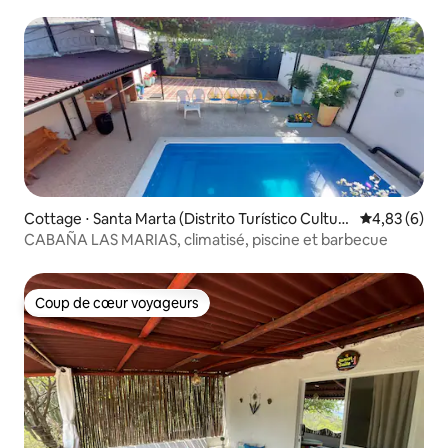
Cottage ⋅ Santa Marta (Distrito Turístico Cultura
Évaluation m
4,83 (6)
l E Histórico)
CABAÑA LAS MARIAS, climatisé, piscine et barbecue
Coup de cœur voyageurs
Coup de cœur voyageurs