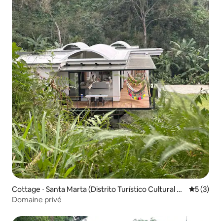
Cottage ⋅ Santa Marta (Distrito Turístico Cultural E
Évaluatio
5 (3)
Histórico)
Domaine privé