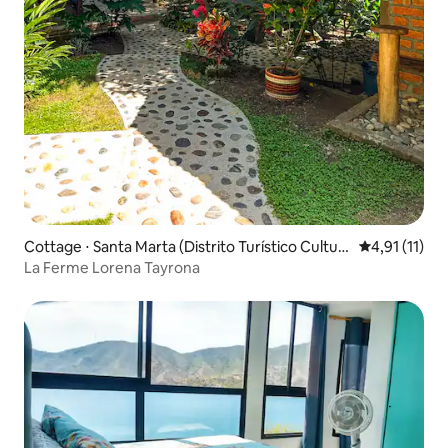
Cottage ⋅ Santa Marta (Distrito Turístico Cultur
Évaluation m
4,91 (11)
al E Histórico)
La Ferme Lorena Tayrona