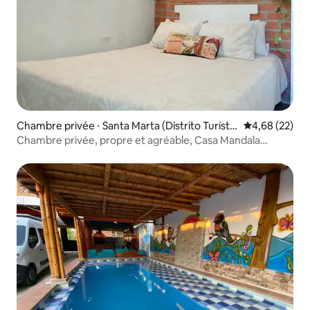
Chambre privée ⋅ Santa Marta (Distrito Turístic
Évaluation mo
4,68 (22)
o Cultural E Histórico)
Chambre privée, propre et agréable, Casa Mandala
taganga.