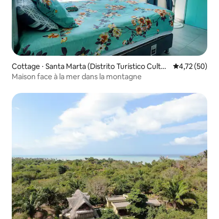
Cottage ⋅ Santa Marta (Distrito Turístico Cultur
Évaluation mo
4,72 (50)
al E Histórico)
Maison face à la mer dans la montagne