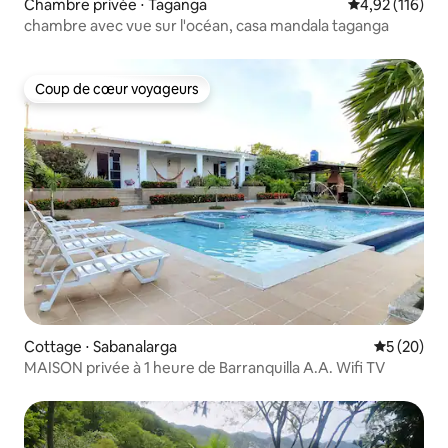
Chambre privée ⋅ Taganga
Évaluation moy
4,92 (116)
chambre avec vue sur l'océan, casa mandala taganga
Coup de cœur voyageurs
Coup de cœur voyageurs
Cottage ⋅ Sabanalarga
Évaluation
5 (20)
MAISON privée à 1 heure de Barranquilla A.A. Wifi TV