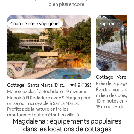
bien plus encore.
Coup de cœur voyageurs
Superhôte
Coup de cœur voyageurs
Superhôte
Cottage ⋅ Vereda 
Près de la plage. W
Cottage ⋅ Santa Marta (Distrit
Évaluation moyenne sur la base
4,9 (139)
Évadez-vous dans 
o Turístico Cultural E Históric
Manoir exclusif à Rodadero - 9 niveaux
milieu des bois, s
o)
Manoir à El Rodadero avec 9 étages pour
10 minutes en voit
un séjour incroyable à Santa Marta.
15 minutes du parc
Profitez de la nature entre les
idéal pour vous d
montagnes tout en étant en ville, à
avec la tranquillit
Magdalena : équipements populaires
seulement 10 min à pied de la plage.
d'un magnifique ru
Nous avons une femme de ménage qui
dans les locations de cottages
piscine et d'une 
peut être disponible pour vous aider