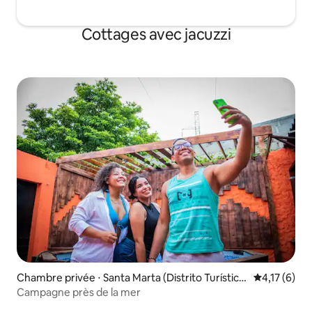
Cottages avec jacuzzi
Chambre privée ⋅ Santa Marta (Distrito Turístico
Évaluation m
4,17 (6)
Cultural E Histórico)
Campagne près de la mer