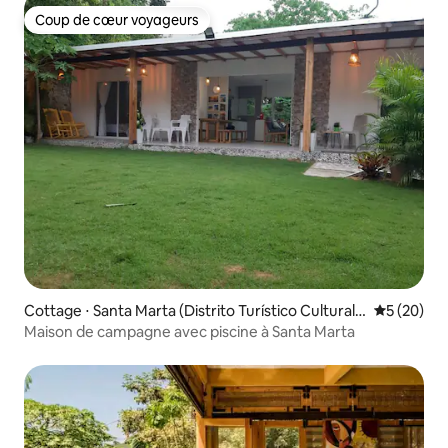
Coup de cœur voyageurs
Coup de cœur voyageurs
Cottage ⋅ Santa Marta (Distrito Turístico Cultural E
Évaluation
5 (20)
Histórico)
Maison de campagne avec piscine à Santa Marta