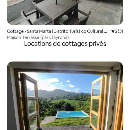
Cottage ⋅ Santa Marta (Distrito Turístico Cultural E
Évaluatio
5 (3)
Histórico)
Maison Terrasse (parc tayrona)
Locations de cottages privés