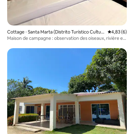
Cottage ⋅ Santa Marta (Distrito Turístico Cultura
Évaluation m
4,83 (6)
l E Histórico)
Maison de campagne : observation des oiseaux, rivière et
verger