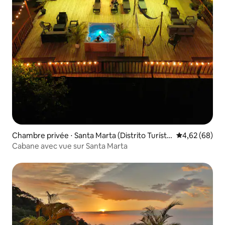
Chambre privée ⋅ Santa Marta (Distrito Turístic
Évaluation mo
4,62 (68)
o Cultural E Histórico)
Cabane avec vue sur Santa Marta