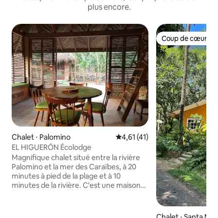
plus encore.
Coup de cœur vo
Coup de cœur vo
Chalet ⋅ Palomino
Évaluation moyenne sur la bas
4,61 (41)
EL HIGUERÓN Écolodge
Magnifique chalet situé entre la rivière
Palomino et la mer des Caraïbes, à 20
minutes à pied de la plage et à 10
minutes de la rivière. C'est une maison
familiale parfaite pour les couples et les
groupes d'amis aussi. La maison est
spacieuse, fraîche et bien ventilée, elle
Chalet ⋅ Santa Mart