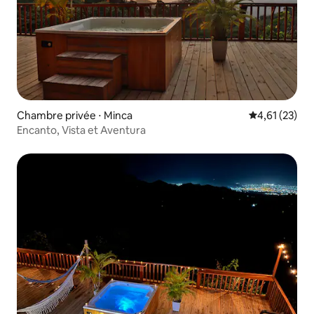
Chambre privée ⋅ Minca
Évaluation mo
4,61 (23)
Encanto, Vista et Aventura