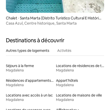
Chalet ⋅ Santa Marta (Distrito Turístico Cultural E Históric
o)
Casa Azul, Centre historique, Santa Marta
Destinations à découvrir
Autres types de logements
Activités
Séjours à la ferme
Locations de résidences de tourisme
Magdalena
Magdalena
Résidences d'appartements en location
Appart'hôtels
Magdalena
Magdalena
Locations avec accès à un lac
Locations de maisons de ville
Magdalena
Magdalena