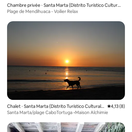
Chambre privée ⋅ Santa Marta (Distrito Turístico Cultural
E Histórico)
Plage de Mendihuaca - Voilier Relax
Chalet ⋅ Santa Marta (Distrito Turístico Cultural E
Évaluation m
4,13 (8)
Histórico)
Santa Marta/plage CaboTortuga •Maison Alchimie