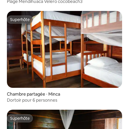
E Histórico)
Plage Mendihuaca Velero cocobeach3
Superhôte
Superhôte
Chambre partagée ⋅ Minca
Dortoir pour 6 personnes
Superhôte
Superhôte