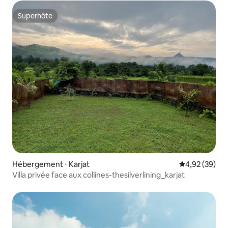
Superhôte
Superhôte
Hébergement ⋅ Karjat
Évaluation mo
4,92 (39)
Villa privée face aux collines-thesilverlining_karjat