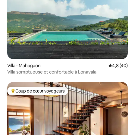
Villa ⋅ Mahagaon
Évaluation m
4,8 (40)
Villa somptueuse et confortable à Lonavala
Coup de cœur voyageurs
Coups de cœur voyageurs les plus appréciés