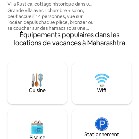
invitant à une ret
Villa Rustica, cottage historique dans une
souvenirs chéris 
cocoteraie
Grande villa avec 1 chambre + salon,
détendez-vous et 
peut accueillir 4 personnes, vue sur
escapade sous le ciel o
l'océan depuis chaque pièce, bronzer ou
n'avons toujours pa
se coucher sur des hamacs sous une
à l'intérieur...
Équipements populaires dans les
canopée de cocotiers, profiter de noix
de coco fraîches de nos arbres, repas
locations de vacances à Maharashtra
faits maison, temps venteux, ciel étoilé
et plage isolée. Visitez le marché aux
poissons de Murud pour des prises
fraîches, explorez les ruines créoles du
fort de Revdanda (20 minutes en
voiture), ou louez des vélos ou des
bateaux bananiers et explorez le village
de Nandgaon. Idéal pour les familles, les
Cuisine
Wifi
couples ou les réunions. Disponible avec
un cuisinier, un nettoyeur, un jardinier.
Stationnement
Piscine