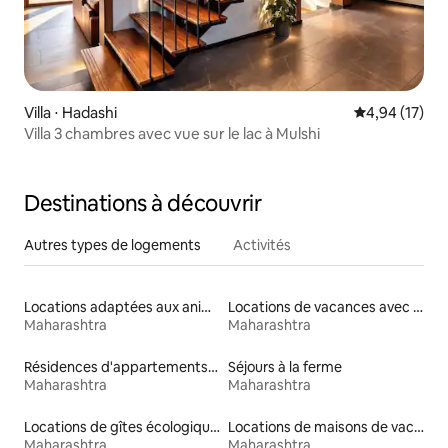
Villa ⋅ Hadashi
Évaluation mo
4,94 (17)
Villa 3 chambres avec vue sur le lac à Mulshi
Destinations à découvrir
Autres types de logements
Activités
Locations adaptées aux animaux
Locations de vacances avec piscine
Maharashtra
Maharashtra
Résidences d'appartements en location
Séjours à la ferme
Maharashtra
Maharashtra
Locations de gîtes écologiques
Locations de maisons de vacances
Maharashtra
Maharashtra