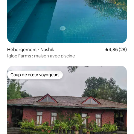
Hébergement ⋅ Nashik
Évaluation mo
4,86 (28)
Igloo Farms : maison avec piscine
Coup de cœur voyageurs
Coup de cœur voyageurs