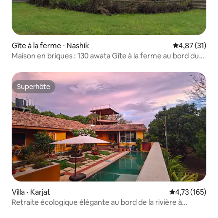
Gîte à la ferme ⋅ Nashik
Évaluation mo
4,87 (31)
Maison en briques : 130 awata Gîte à la ferme au bord du
lac 4-6 personnes
Superhôte
Superhôte
Villa ⋅ Karjat
Évaluation moy
4,73 (165)
Retraite écologique élégante au bord de la rivière à
Karjat/Matheran