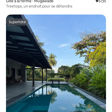
Gîte à la ferme ⋅ Mugawade
Évaluatio
5 (9)
Treetops, un endroit pour se détendre
Superhôte
Superhôte