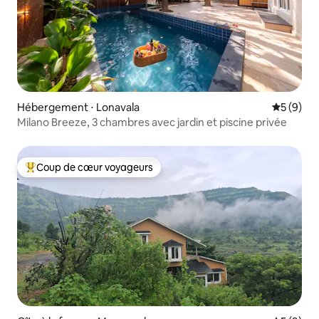
Hébergement ⋅ Lonavala
Évaluatio
5 (9)
Milano Breeze, 3 chambres avec jardin et piscine privée
Coup de cœur voyageurs
Coups de cœur voyageurs les plus appréciés