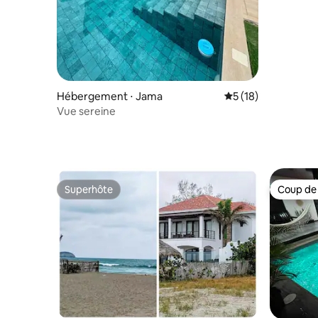
mer et un
Hébergement ⋅ Jama
Évaluation moyenne
5 (18)
Vue sereine
Superhôte
Coup de
Superhôte
Coup de