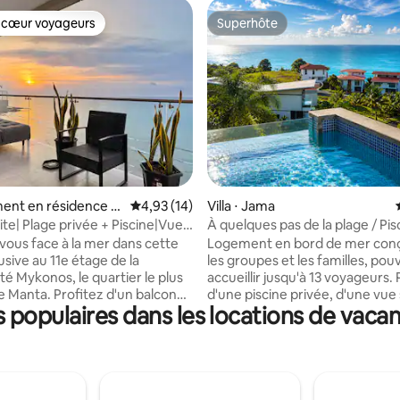
 cœur voyageurs
Superhôte
 cœur voyageurs
Superhôte
sur la base de 38 commentaires : 5 sur 5
ent en résidence ⋅
Évaluation moyenne sur la base de 14 comme
4,93 (14)
Villa ⋅ Jama
ite| Plage privée + Piscine|Vue
À quelques pas de la plage / Pis
débordement / Vue sur l'océan
-vous face à la mer dans cette
Logement en bord de mer con
usive au 11e étage de la
les groupes et les familles, pou
té Mykonos, le quartier le plus
accueillir jusqu'à 13 voyageurs. 
de Manta. Profitez d'un balcon
d'une piscine privée, d'une vue
populaires dans les locations de vaca
panoramique et d'un accès
l'océan et d'espaces intérieurs 
a plage privée, au club de plage,
extérieurs spacieux, parfaits p
es, aux jacuzzis, à la salle de
détendre ou passer du temps 
parking et au court de tennis, le
Situé dans un cadre calme et pr
us dans votre réservation. Nous
une sécurité 24 h/24 et 7 j/7 po
eillons avec du café, des
tranquillité d'esprit. Grâce à la