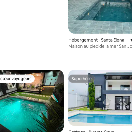
 grand jardin
 sur la base de 18 commentaires : 5 sur 5
Hébergement ⋅ Santa Elena
Maison au pied de la mer San José/las
nuñez
 cœur voyageurs
Superhôte
 cœur voyageurs
Superhôte