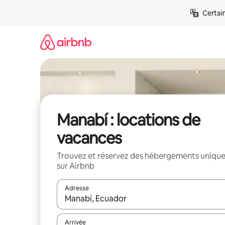
Aller
Certai
directement
au
contenu
Manabí : locations de
vacances
Trouvez et réservez des hébergements uniqu
sur Airbnb
Adresse
Lorsque les résultats s'affichent, utilisez les flèc
Arrivée