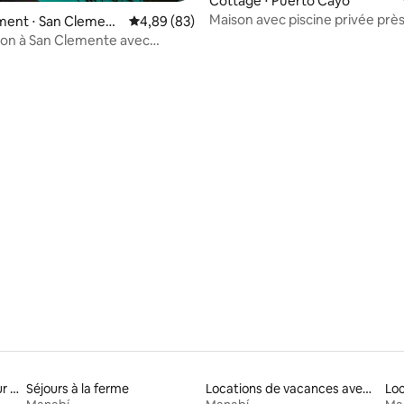
Cottage ⋅ Puerto Cayo
Maison avec piscine privée près
ur la base de 46 commentaires : 4,7 sur 5
ent ⋅ San Clement
Évaluation moyenne sur la base de 83 commen
4,89 (83)
plage
son à San Clemente avec
orona Spots
Locations avec lit à hauteur adaptée
Séjours à la ferme
Locations de vacances avec piscine