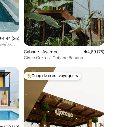
Évaluation moyenne sur la base de 36 commentaires : 4,94 sur 5
4,94 (36)
Cabane ⋅ Ayampe
Évaluation moyenne su
4,89 (75)
Cinco Cerros | Cabane Banana
Coup de cœur voyageurs
Coups de cœur voyageurs les plus appréciés