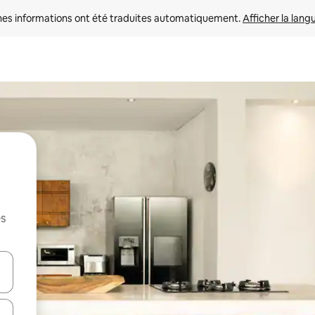
nes informations ont été traduites automatiquement. 
Afficher la lang
es
hes vers le haut et vers le bas pour les parcourir ou en appuyant et en fai