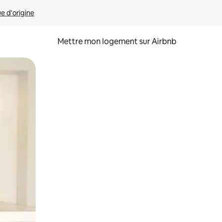
ue d'origine
Mettre mon logement sur Airbnb
sant glisser.