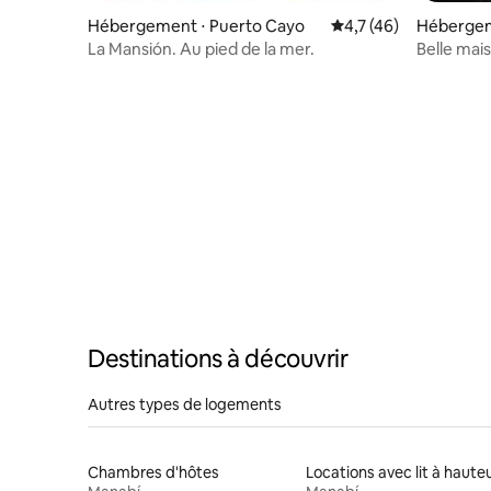
Hébergement ⋅ Puerto Cayo
Évaluation moyenne s
4,7 (46)
Hébergem
e
La Mansión. Au pied de la mer.
Belle mai
piscine/C
Destinations à découvrir
Autres types de logements
Chambres d'hôtes