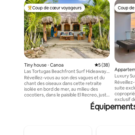
Coup de cœur voyageurs
Coup de
Coups de cœur voyageurs les plus appréciés
Coup de
Tiny house ⋅ Canoa
Évaluation moyenne 
5 (38)
Appartem
Las Tortugas Beachfront Surf Hideaway
Manta
Luxury Su
(Las Tortugas Beachfront Surf Hideaway)
Réveillez-vous au son des vagues et du
sur la mer
Réveillez
chant des oiseaux dans cette retraite
suite excl
isolée en bord de mer, au milieu des
coproprié
cocotiers, dans le paisible El Recreo, juste
exclusif 
au sud de Canoa. Deux casitas privées
Équipements 
avec vue 
avec clim situées dans des jardins
direct à l
tropicaux luxuriants. La casita principale
aux piscin
dispose d'un lit Queen Size et d'un
sport, au 
mobilier sur mesure ; la casita d'invités
tout incl
offre une vue imprenable sur l'océan.
vous accu
Une cuisine extérieure aérée les réunit.