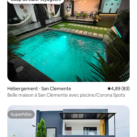
Coup de cœur voyageurs
Hébergement ⋅ San Clemente
Évaluation mo
4,89 (83)
Belle maison à San Clemente avec piscine/Corona Spots
Superhôte
Superhôte