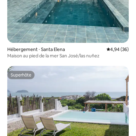
Hébergement ⋅ Santa Elena
Évaluation mo
4,94 (36)
Maison au pied de la mer San José/las nuñez
Superhôte
Superhôte