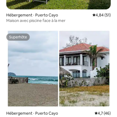
Hébergement ⋅ Puerto Cayo
Évaluation mo
4,84 (51)
Maison avec piscine face à la mer
Superhôte
Superhôte
Hébergement ⋅ Puerto Cayo
Évaluation m
4,7 (46)