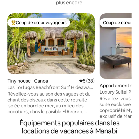
plus encore.
Coup de cœur voyageurs
Coup de cœur vo
Coups de cœur voyageurs les plus appréciés
Coup de cœur vo
Tiny house ⋅ Canoa
Évaluation moyenne sur la b
5 (38)
Appartement en r
Las Tortugas Beachfront Surf Hideaway
Manta
Luxury Suite| Plag
(Las Tortugas Beachfront Surf
Réveillez-vous au son des vagues et du
sur la mer
Réveillez-vous fac
Hideaway)
chant des oiseaux dans cette retraite
suite exclusive au 
isolée en bord de mer, au milieu des
copropriété Mykono
cocotiers, dans le paisible El Recreo,
exclusif de Manta.
juste au sud de Canoa. Deux casitas
Équipements populaires dans les
avec vue panorami
privées avec clim situées dans des
direct à la plage p
jardins tropicaux luxuriants. La casita
locations de vacances à Manabí
aux piscines, aux ja
principale dispose d'un lit Queen Size et