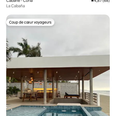
Cabane ⋅ Curia
Évaluation mo
4,87 (68)
La Cabaña
Coup de cœur voyageurs
Coup de cœur voyageurs