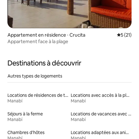
Appartement en résidence ⋅ Crucita
Évaluation
5 (21)
Appartement face à la plage
Destinations à découvrir
Autres types de logements
Locations de résidences de tourisme
Locations avec accès à la plage
Manabí
Manabí
Séjours à la ferme
Locations de vacances avec piscine
Manabí
Manabí
Chambres d'hôtes
Locations adaptées aux animaux
Manabí
Manabí