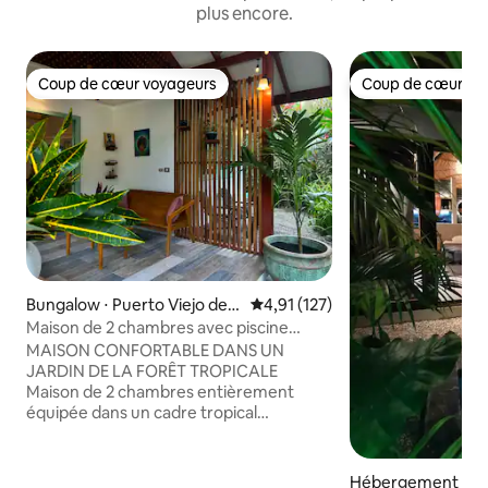
plus encore.
Coup de cœur voyageurs
Coup de cœur vo
Coup de cœur voyageurs
Coup de cœur vo
Bungalow ⋅ Puerto Viejo de T
Évaluation moyenne sur la base 
4,91 (127)
alamanca
Maison de 2 chambres avec piscine
privée dans un jardin de jungle
MAISON CONFORTABLE DANS UN
JARDIN DE LA FORÊT TROPICALE
Maison de 2 chambres entièrement
équipée dans un cadre tropical
merveilleux. Profitez de la nature et
observez la faune à Casa Lirio. À
distance de marche de magnifiques
Hébergement ⋅ Pu