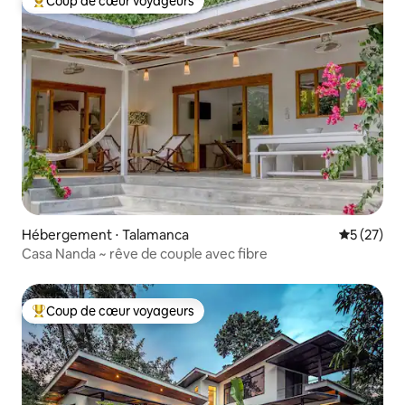
Coup de cœur voyageurs
Coups de cœur voyageurs les plus appréciés
Hébergement ⋅ Talamanca
Évaluation
5 (27)
Casa Nanda ~ rêve de couple avec fibre
Coup de cœur voyageurs
Coups de cœur voyageurs les plus appréciés