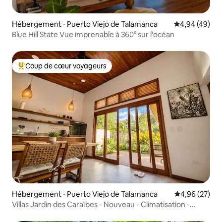
Hébergement ⋅ Puerto Viejo de Talamanca
Évaluation mo
4,94 (49)
Blue Hill State Vue imprenable à 360° sur l'océan
Coup de cœur voyageurs
Coups de cœur voyageurs les plus appréciés
Hébergement ⋅ Puerto Viejo de Talamanca
Évaluation mo
4,96 (27)
Villas Jardin des Caraïbes - Nouveau - Climatisation -
Starlink - Parking