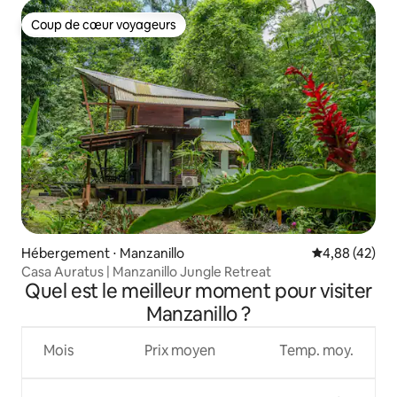
Coup de cœur voyageurs
Coup de cœur voyageurs
Hébergement ⋅ Manzanillo
Évaluation mo
4,88 (42)
Casa Auratus | Manzanillo Jungle Retreat
Quel est le meilleur moment pour visiter
Manzanillo ?
Mois
Prix moyen
Temp. moy.