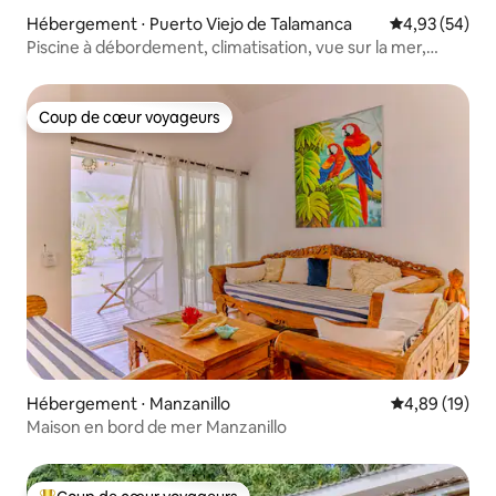
Hébergement ⋅ Puerto Viejo de Talamanca
Évaluation mo
4,93 (54)
Piscine à débordement, climatisation, vue sur la mer,
plage à 500 m
Coup de cœur voyageurs
Coup de cœur voyageurs
Hébergement ⋅ Manzanillo
Évaluation mo
4,89 (19)
Maison en bord de mer Manzanillo